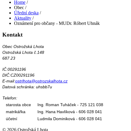
Home
/
Obec
/
Úřední deska
/
Aktuality
/
Oznámení pro občany - MUDr. Róbert Uhnák
Kontakt
Obec Ostrožská Lhota
Ostrožská Lhota č.148
687 23
IČ:00291196
DIČ:CZ00291196
E-mail:
ostrlhota@ostrozskalhota.cz
Datová schránka: uhsbb7u
Telefon:
starosta obce
Ing. Roman Tuháček - 725 121 038
matrikářka
Ing. Hana Havlíková - 606 028 041
účetní
Ludmila Dominiková - 606 028 041
© 2026 Ostrožská Lhota