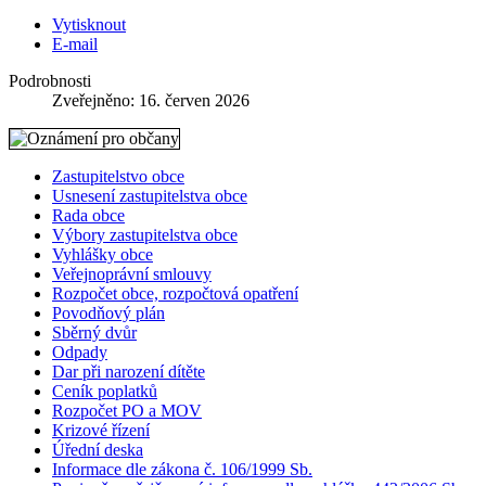
Vytisknout
E-mail
Podrobnosti
Zveřejněno: 16. červen 2026
Zastupitelstvo obce
Usnesení zastupitelstva obce
Rada obce
Výbory zastupitelstva obce
Vyhlášky obce
Veřejnoprávní smlouvy
Rozpočet obce, rozpočtová opatření
Povodňový plán
Sběrný dvůr
Odpady
Dar při narození dítěte
Ceník poplatků
Rozpočet PO a MOV
Krizové řízení
Úřední deska
Informace dle zákona č. 106/1999 Sb.