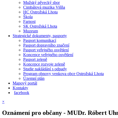
Mužský pěvecký sbor
Cimbálová muzika Višňa
HC Ostrožská Lhota
Škola
Farnost
SK Ostrožská Lhota
Muzeum
Strategické dokumenty, pasporty
Pasport komunikací
Pasport dopravního značení
Pasport veřejného osvětlení
Koncepce veřejného osvětlení
Pasport zeleně
Koncepce rozvoje zeleně
Studie nakládání s odpady
Program obnovy venkova obce Ostrožská Lhota
Územní plán
Mapový portál
Kontakty
facebook
×
Oznámení pro občany - MUDr. Róbert Uh