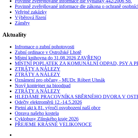
Povinně zveřejňované informace dle vyhlášky 442/2006 Sb.
Povinně zveřejňované informace dle zákona o ochraně osobníc
Veřejné zakázky
Výběrová řízení
Záměry
Aktuality
Infromace o zubní pohotovosti
Zubní ordinace v Ostrožské Lhotě
Místní knihovna do 31.08.2026 ZAVŘENO
MÍSTNÍ POPLATEK ZA KOMUNÁLNÍ ODPAD, PSY A
ZTRÁTY A NÁLEZY
ZTRÁTY A NÁLEZY
Oznámení pro občany - MUDr. Róbert Uhnák
Nový kontejner na bioodpad
ZTRÁTY A NÁLEZY
HLEDÁME PRACOVNÍKA SBĚRNÉHO DVORA V OST
Odečty elektroměrů 12.-14.5.2026
Pietní akt k 81. výročí osvobození naší obce
Oprava našeho kostela
Cyklobusy Zlínského kraje 2026
PŘEJEME KRÁSNÉ VELIKONOCE