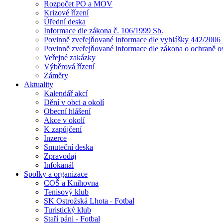
Rozpočet PO a MOV
Krizové řízení
Úřední deska
Informace dle zákona č. 106/1999 Sb.
Povinně zveřejňované informace dle vyhlášky 442/2006 
Povinně zveřejňované informace dle zákona o ochraně o
Veřejné zakázky
Výběrová řízení
Záměry
Aktuality
Kalendář akcí
Dění v obci a okolí
Obecní hlášení
Akce v okolí
K zapůjčení
Inzerce
Smuteční deska
Zpravodaj
Infokanál
Spolky a organizace
COŠ a Knihovna
Tenisový klub
SK Ostrožská Lhota - Fotbal
Turistický klub
Staří páni - Fotbal