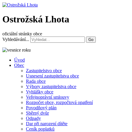
Ostrožská Lhota
oficiální stránky obce
Vyhledávání...
Go
Úvod
Obec
Zastupitelstvo obce
Usnesení zastupitelstva obce
Rada obce
Výbory zastupitelstva obce
Vyhlášky obce
Veřejnoprávní smlouvy
Rozpočet obce, rozpočtová opatření
Povodňový plán
Sběrný dvůr
Odpady
Dar při narození dítěte
Ceník poplatků