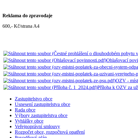
Reklama do zpravodaje
600,- Kč/strana A4
Ohlašovací povi
OZV - míst
Příloha k OZV za uží
Zastupitelstvo obce
Usnesení zastupitelstva obce
Rada obce
Výbory zastupitelstva obce
Vyhlášky obce
Veřejnoprávní smlouvy
Rozpočet obce, rozpočtová opatření
Povodňový plán