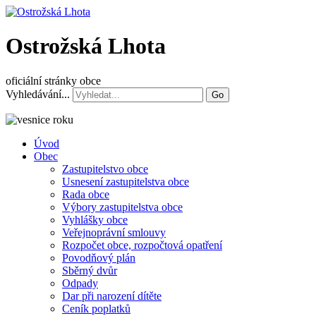
Ostrožská Lhota
oficiální stránky obce
Vyhledávání...
Go
Úvod
Obec
Zastupitelstvo obce
Usnesení zastupitelstva obce
Rada obce
Výbory zastupitelstva obce
Vyhlášky obce
Veřejnoprávní smlouvy
Rozpočet obce, rozpočtová opatření
Povodňový plán
Sběrný dvůr
Odpady
Dar při narození dítěte
Ceník poplatků