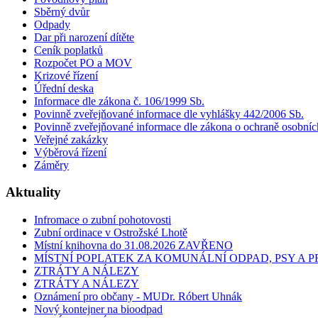
Sběrný dvůr
Odpady
Dar při narození dítěte
Ceník poplatků
Rozpočet PO a MOV
Krizové řízení
Úřední deska
Informace dle zákona č. 106/1999 Sb.
Povinně zveřejňované informace dle vyhlášky 442/2006 Sb.
Povinně zveřejňované informace dle zákona o ochraně osobníc
Veřejné zakázky
Výběrová řízení
Záměry
Aktuality
Infromace o zubní pohotovosti
Zubní ordinace v Ostrožské Lhotě
Místní knihovna do 31.08.2026 ZAVŘENO
MÍSTNÍ POPLATEK ZA KOMUNÁLNÍ ODPAD, PSY A
ZTRÁTY A NÁLEZY
ZTRÁTY A NÁLEZY
Oznámení pro občany - MUDr. Róbert Uhnák
Nový kontejner na bioodpad