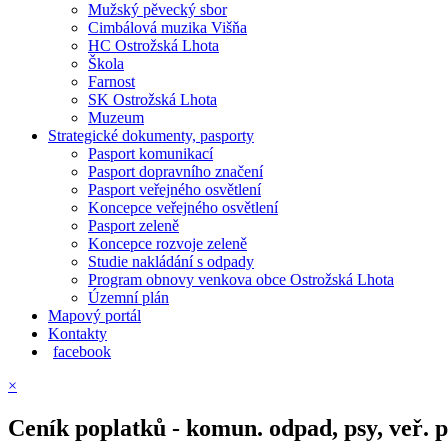
Mužský pěvecký sbor
Cimbálová muzika Višňa
HC Ostrožská Lhota
Škola
Farnost
SK Ostrožská Lhota
Muzeum
Strategické dokumenty, pasporty
Pasport komunikací
Pasport dopravního značení
Pasport veřejného osvětlení
Koncepce veřejného osvětlení
Pasport zeleně
Koncepce rozvoje zeleně
Studie nakládání s odpady
Program obnovy venkova obce Ostrožská Lhota
Územní plán
Mapový portál
Kontakty
facebook
×
Ceník poplatků - komun. odpad, psy, veř. pr