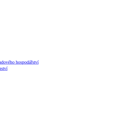
adového hospodářství
nství