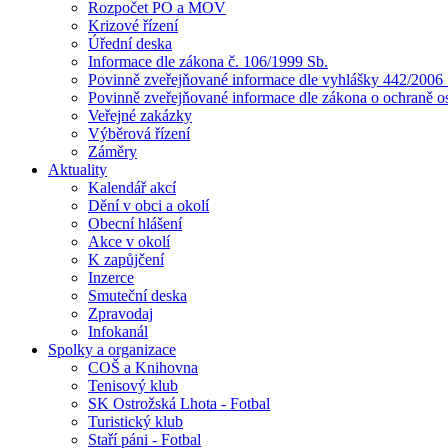
Rozpočet PO a MOV
Krizové řízení
Úřední deska
Informace dle zákona č. 106/1999 Sb.
Povinně zveřejňované informace dle vyhlášky 442/2006 
Povinně zveřejňované informace dle zákona o ochraně o
Veřejné zakázky
Výběrová řízení
Záměry
Aktuality
Kalendář akcí
Dění v obci a okolí
Obecní hlášení
Akce v okolí
K zapůjčení
Inzerce
Smuteční deska
Zpravodaj
Infokanál
Spolky a organizace
COŠ a Knihovna
Tenisový klub
SK Ostrožská Lhota - Fotbal
Turistický klub
Staří páni - Fotbal