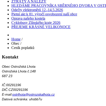
ZTRÁTY A NÁLEZY
HLEDÁME PRACOVNÍKA SBĚRNÉHO DVORA V OST
Odečty elektroměrů 12.-14.5.2026
Pietní akt k 81. výročí osvobození naší obce
Oprava našeho kostela
Cyklobusy Zlínského kraje 2026
PŘEJEME KRÁSNÉ VELIKONOCE
Home
/
Obec
/
Ceník poplatků
Kontakt
Obec Ostrožská Lhota
Ostrožská Lhota č.148
687 23
IČ:00291196
DIČ:CZ00291196
E-mail:
ostrlhota@ostrozskalhota.cz
Datová schránka: uhsbb7u