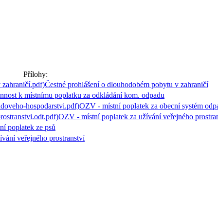
Přílohy:
Čestné prohlášení o dlouhodobém pobytu v zahraničí
nnost k místnímu poplatku za odkládání kom. odpadu
OZV - místní poplatek za obecní systém odp
OZV - místní poplatek za užívání veřejného prostra
ní poplatek ze psů
vání veřejného prostranství