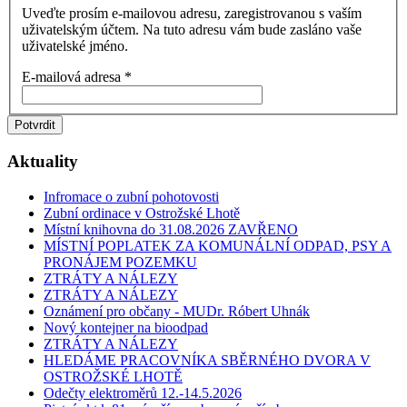
Uveďte prosím e-mailovou adresu, zaregistrovanou s vaším
uživatelským účtem. Na tuto adresu vám bude zasláno vaše
uživatelské jméno.
E-mailová adresa
*
Potvrdit
Aktuality
Infromace o zubní pohotovosti
Zubní ordinace v Ostrožské Lhotě
Místní knihovna do 31.08.2026 ZAVŘENO
MÍSTNÍ POPLATEK ZA KOMUNÁLNÍ ODPAD, PSY A
PRONÁJEM POZEMKU
ZTRÁTY A NÁLEZY
ZTRÁTY A NÁLEZY
Oznámení pro občany - MUDr. Róbert Uhnák
Nový kontejner na bioodpad
ZTRÁTY A NÁLEZY
HLEDÁME PRACOVNÍKA SBĚRNÉHO DVORA V
OSTROŽSKÉ LHOTĚ
Odečty elektroměrů 12.-14.5.2026