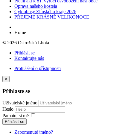
Pietní akt k 81. výročí osvobození naší obce
Oprava našeho kostela
Cyklobusy Zlínského kraje 2026
PŘEJEME KRÁSNÉ VELIKONOCE
Home
© 2026 Ostrožská Lhota
Přihlásit se
Kontaktujte nás
Prohlášení o přístupnosti
×
Přihlaste se
Uživatelské jméno
Heslo
Pamatuj si mě
Přihlásit se
Zapomenuté jméno?