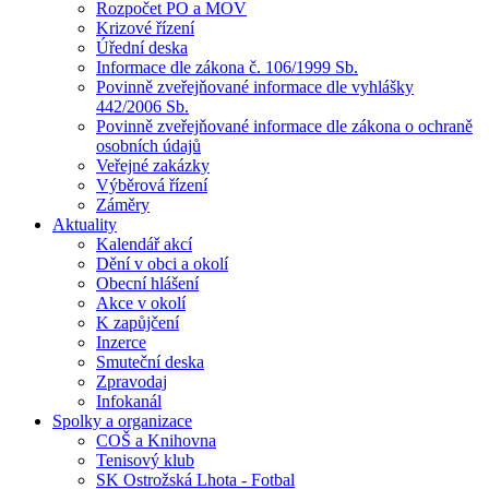
Rozpočet PO a MOV
Krizové řízení
Úřední deska
Informace dle zákona č. 106/1999 Sb.
Povinně zveřejňované informace dle vyhlášky
442/2006 Sb.
Povinně zveřejňované informace dle zákona o ochraně
osobních údajů
Veřejné zakázky
Výběrová řízení
Záměry
Aktuality
Kalendář akcí
Dění v obci a okolí
Obecní hlášení
Akce v okolí
K zapůjčení
Inzerce
Smuteční deska
Zpravodaj
Infokanál
Spolky a organizace
COŠ a Knihovna
Tenisový klub
SK Ostrožská Lhota - Fotbal