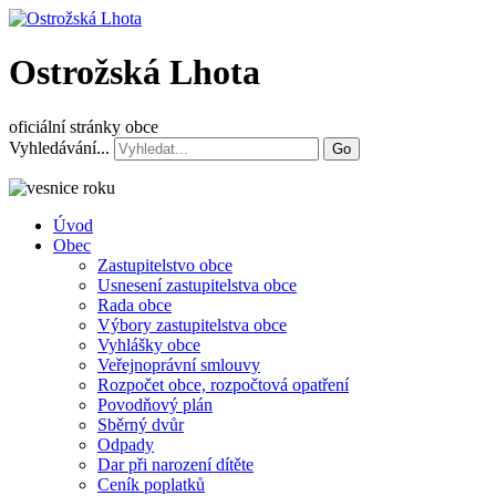
Ostrožská Lhota
oficiální stránky obce
Vyhledávání...
Go
Úvod
Obec
Zastupitelstvo obce
Usnesení zastupitelstva obce
Rada obce
Výbory zastupitelstva obce
Vyhlášky obce
Veřejnoprávní smlouvy
Rozpočet obce, rozpočtová opatření
Povodňový plán
Sběrný dvůr
Odpady
Dar při narození dítěte
Ceník poplatků