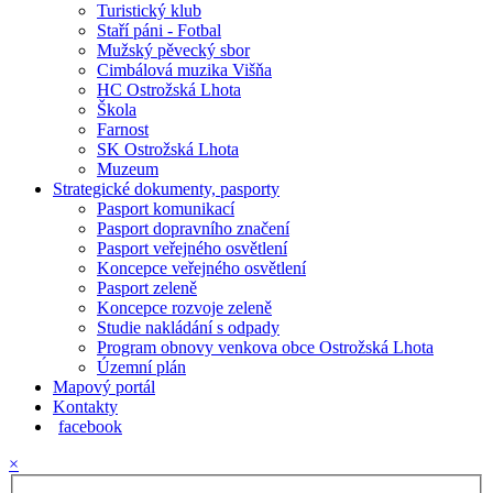
Turistický klub
Staří páni - Fotbal
Mužský pěvecký sbor
Cimbálová muzika Višňa
HC Ostrožská Lhota
Škola
Farnost
SK Ostrožská Lhota
Muzeum
Strategické dokumenty, pasporty
Pasport komunikací
Pasport dopravního značení
Pasport veřejného osvětlení
Koncepce veřejného osvětlení
Pasport zeleně
Koncepce rozvoje zeleně
Studie nakládání s odpady
Program obnovy venkova obce Ostrožská Lhota
Územní plán
Mapový portál
Kontakty
facebook
×