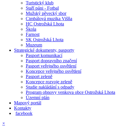
Turistický klub
Staří páni - Fotbal
Mužský pěvecký sbor
Cimbálová muzika Višňa
HC Ostrožská Lhota
Škola
Farnost
SK Ostrožská Lhota
Muzeum
Strategické dokumenty, pasporty
Pasport komunikací
Pasport dopravního značení
Pasport veřejného osvětlení
Koncepce veřejného osvětlení
Pasport zeleně
Koncepce rozvoje zeleně
Studie nakládání s odpady
Program obnovy venkova obce Ostrožská Lhota
Územní plán
Mapový portál
Kontakty
facebook
×