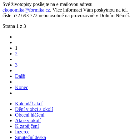
Své životopisy posílejte na e-mailovou adresu
ekonomika@formika.cz
. Více informací Vám poskytnou na tel.
čísle 572 693 772 nebo osobně na provozovně v Dolním Němčí.
Strana 1 z 3
1
2
3
Další
Konec
Kalendář akcí
Dění v obci a okolí
Obecní hlášení
Akce v okolí
K zapůjčení
Inzerce
Smuteční deska