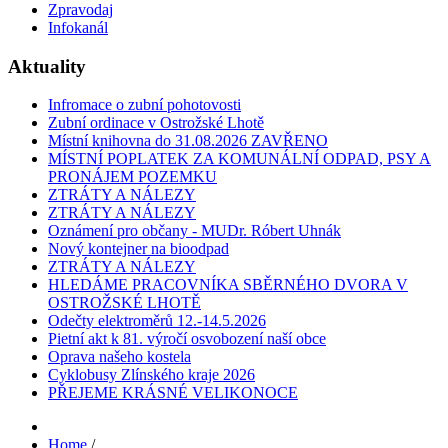
Zpravodaj
Infokanál
Aktuality
Infromace o zubní pohotovosti
Zubní ordinace v Ostrožské Lhotě
Místní knihovna do 31.08.2026 ZAVŘENO
MÍSTNÍ POPLATEK ZA KOMUNÁLNÍ ODPAD, PSY A
PRONÁJEM POZEMKU
ZTRÁTY A NÁLEZY
ZTRÁTY A NÁLEZY
Oznámení pro občany - MUDr. Róbert Uhnák
Nový kontejner na bioodpad
ZTRÁTY A NÁLEZY
HLEDÁME PRACOVNÍKA SBĚRNÉHO DVORA V
OSTROŽSKÉ LHOTĚ
Odečty elektroměrů 12.-14.5.2026
Pietní akt k 81. výročí osvobození naší obce
Oprava našeho kostela
Cyklobusy Zlínského kraje 2026
PŘEJEME KRÁSNÉ VELIKONOCE
Home
/