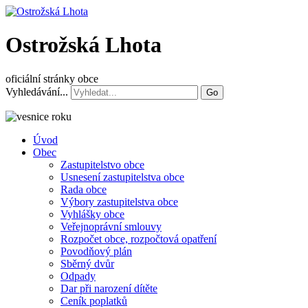
Ostrožská Lhota
oficiální stránky obce
Vyhledávání...
Go
Úvod
Obec
Zastupitelstvo obce
Usnesení zastupitelstva obce
Rada obce
Výbory zastupitelstva obce
Vyhlášky obce
Veřejnoprávní smlouvy
Rozpočet obce, rozpočtová opatření
Povodňový plán
Sběrný dvůr
Odpady
Dar při narození dítěte
Ceník poplatků