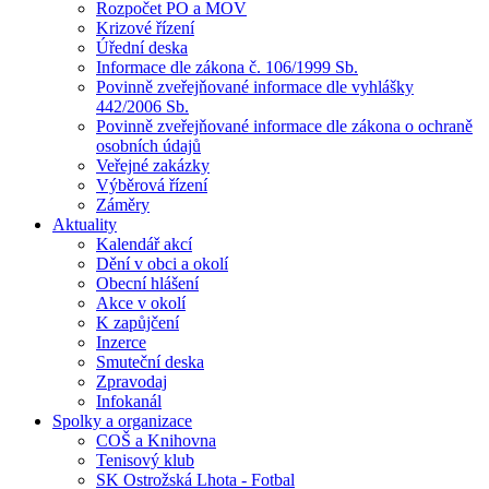
Rozpočet PO a MOV
Krizové řízení
Úřední deska
Informace dle zákona č. 106/1999 Sb.
Povinně zveřejňované informace dle vyhlášky
442/2006 Sb.
Povinně zveřejňované informace dle zákona o ochraně
osobních údajů
Veřejné zakázky
Výběrová řízení
Záměry
Aktuality
Kalendář akcí
Dění v obci a okolí
Obecní hlášení
Akce v okolí
K zapůjčení
Inzerce
Smuteční deska
Zpravodaj
Infokanál
Spolky a organizace
COŠ a Knihovna
Tenisový klub
SK Ostrožská Lhota - Fotbal