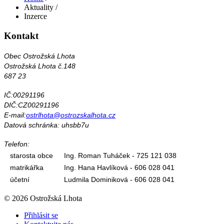
Aktuality
/
Inzerce
Kontakt
Obec Ostrožská Lhota
Ostrožská Lhota č.148
687 23
IČ:00291196
DIČ:CZ00291196
E-mail:
ostrlhota@ostrozskalhota.cz
Datová schránka: uhsbb7u
Telefon:
starosta obce
Ing. Roman Tuháček - 725 121 038
matrikářka
Ing. Hana Havlíková - 606 028 041
účetní
Ludmila Dominiková - 606 028 041
© 2026 Ostrožská Lhota
Přihlásit se