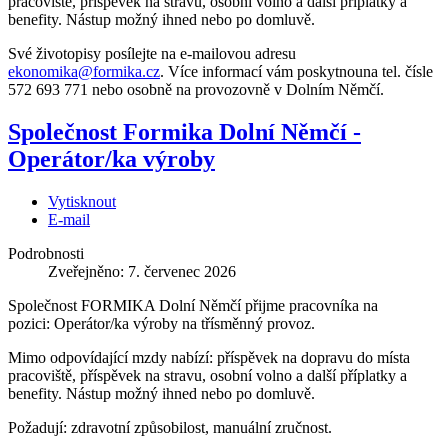
pracoviště, příspěvek na stravu, osobní volno a další příplatky a
benefity. Nástup možný ihned nebo po domluvě.
Své životopisy posílejte na e-mailovou adresu
ekonomika@formika.cz
. Více informací vám poskytnouna tel. čísle
572 693 771 nebo osobně na provozovně v Dolním Němčí.
Společnost Formika Dolní Němčí -
Operátor/ka výroby
Vytisknout
E-mail
Podrobnosti
Zveřejněno: 7. červenec 2026
Společnost FORMIKA Dolní Němčí přijme pracovníka na
pozici:
Operátor/ka výroby na třísměnný provoz.
Mimo odpovídající mzdy nabízí: příspěvek na dopravu do místa
pracoviště, příspěvek na stravu, osobní volno a další příplatky a
benefity. Nástup možný ihned nebo po domluvě.
Požadují: zdravotní způsobilost, manuální zručnost.