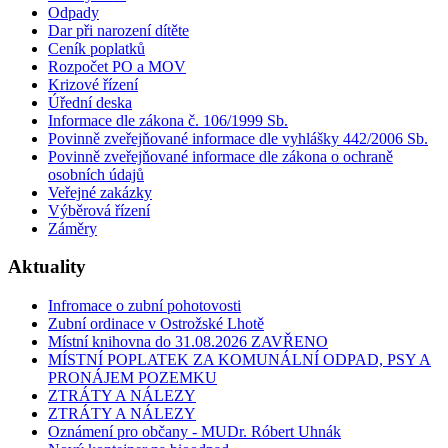
Odpady
Dar při narození dítěte
Ceník poplatků
Rozpočet PO a MOV
Krizové řízení
Úřední deska
Informace dle zákona č. 106/1999 Sb.
Povinně zveřejňované informace dle vyhlášky 442/2006 Sb.
Povinně zveřejňované informace dle zákona o ochraně
osobních údajů
Veřejné zakázky
Výběrová řízení
Záměry
Aktuality
Infromace o zubní pohotovosti
Zubní ordinace v Ostrožské Lhotě
Místní knihovna do 31.08.2026 ZAVŘENO
MÍSTNÍ POPLATEK ZA KOMUNÁLNÍ ODPAD, PSY A
PRONÁJEM POZEMKU
ZTRÁTY A NÁLEZY
ZTRÁTY A NÁLEZY
Oznámení pro občany - MUDr. Róbert Uhnák