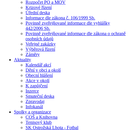
Rozpočet PO a MOV
Krizové řízení
Úřední deska
Informace dle zákona č. 106/1999 Sb.
Povinně zveřejňované informace dle vyhlášky
442/2006 Sb.
Povinně zveřejňované informace dle zákona o ochraně
osobních údajů
Veřejné zakázky
Výběrová řízení
Záměry
Aktuality
Kalendář akcí
Dění v obci a okolí
Obecní hlášení
Akce v okolí
K zapůjčení
Inzerce
Smuteční deska
Zpravodaj
Infokanál
Spolky a organizace
COŠ a Knihovna
Tenisový klub
SK Ostrožská Lhota - Fotbal