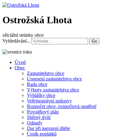
Ostrožská Lhota
oficiální stránky obce
Vyhledávání...
Go
Úvod
Obec
Zastupitelstvo obce
Usnesení zastupitelstva obce
Rada obce
Výbory zastupitelstva obce
Vyhlášky obce
Veřejnoprávní smlouvy
Rozpočet obce, rozpočtová opatření
Povodňový plán
Sběrný dvůr
Odpady
Dar při narození dítěte
Ceník poplatků