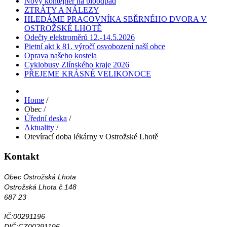
Nový kontejner na bioodpad
ZTRÁTY A NÁLEZY
HLEDÁME PRACOVNÍKA SBĚRNÉHO DVORA V
OSTROŽSKÉ LHOTĚ
Odečty elektroměrů 12.-14.5.2026
Pietní akt k 81. výročí osvobození naší obce
Oprava našeho kostela
Cyklobusy Zlínského kraje 2026
PŘEJEME KRÁSNÉ VELIKONOCE
Home
/
Obec
/
Úřední deska
/
Aktuality
/
Otevírací doba lékárny v Ostrožské Lhotě
Kontakt
Obec Ostrožská Lhota
Ostrožská Lhota č.148
687 23
IČ:00291196
DIČ:CZ00291196