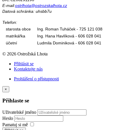
E-mail:
ostrlhota@ostrozskalhota.cz
Datová schránka: uhsbb7u
Telefon:
starosta obce
Ing. Roman Tuháček - 725 121 038
matrikářka
Ing. Hana Havlíková - 606 028 041
účetní
Ludmila Dominiková - 606 028 041
© 2026 Ostrožská Lhota
Přihlásit se
Kontaktujte nás
Prohlášení o přístupnosti
×
Přihlaste se
Uživatelské jméno
Heslo
Pamatuj si mě