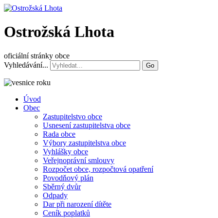
Ostrožská Lhota
oficiální stránky obce
Vyhledávání...
Go
Úvod
Obec
Zastupitelstvo obce
Usnesení zastupitelstva obce
Rada obce
Výbory zastupitelstva obce
Vyhlášky obce
Veřejnoprávní smlouvy
Rozpočet obce, rozpočtová opatření
Povodňový plán
Sběrný dvůr
Odpady
Dar při narození dítěte
Ceník poplatků