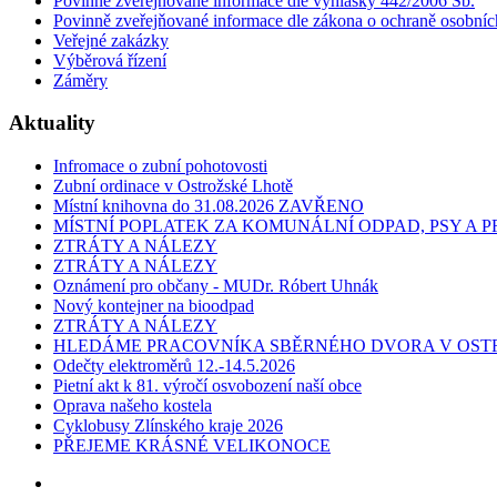
Povinně zveřejňované informace dle vyhlášky 442/2006 Sb.
Povinně zveřejňované informace dle zákona o ochraně osobníc
Veřejné zakázky
Výběrová řízení
Záměry
Aktuality
Infromace o zubní pohotovosti
Zubní ordinace v Ostrožské Lhotě
Místní knihovna do 31.08.2026 ZAVŘENO
MÍSTNÍ POPLATEK ZA KOMUNÁLNÍ ODPAD, PSY A
ZTRÁTY A NÁLEZY
ZTRÁTY A NÁLEZY
Oznámení pro občany - MUDr. Róbert Uhnák
Nový kontejner na bioodpad
ZTRÁTY A NÁLEZY
HLEDÁME PRACOVNÍKA SBĚRNÉHO DVORA V OST
Odečty elektroměrů 12.-14.5.2026
Pietní akt k 81. výročí osvobození naší obce
Oprava našeho kostela
Cyklobusy Zlínského kraje 2026
PŘEJEME KRÁSNÉ VELIKONOCE