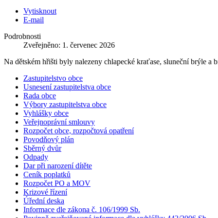
Vytisknout
E-mail
Podrobnosti
Zveřejněno: 1. červenec 2026
Na dětském hřišti byly nalezeny chlapecké kraťase, sluneční brýle a 
Zastupitelstvo obce
Usnesení zastupitelstva obce
Rada obce
Výbory zastupitelstva obce
Vyhlášky obce
Veřejnoprávní smlouvy
Rozpočet obce, rozpočtová opatření
Povodňový plán
Sběrný dvůr
Odpady
Dar při narození dítěte
Ceník poplatků
Rozpočet PO a MOV
Krizové řízení
Úřední deska
Informace dle zákona č. 106/1999 Sb.