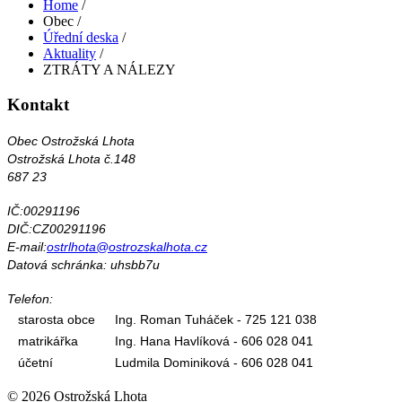
Home
/
Obec
/
Úřední deska
/
Aktuality
/
ZTRÁTY A NÁLEZY
Kontakt
Obec Ostrožská Lhota
Ostrožská Lhota č.148
687 23
IČ:00291196
DIČ:CZ00291196
E-mail:
ostrlhota@ostrozskalhota.cz
Datová schránka: uhsbb7u
Telefon:
starosta obce
Ing. Roman Tuháček - 725 121 038
matrikářka
Ing. Hana Havlíková - 606 028 041
účetní
Ludmila Dominiková - 606 028 041
© 2026 Ostrožská Lhota