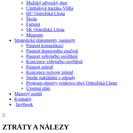
Mužský pěvecký sbor
Cimbálová muzika Višňa
HC Ostrožská Lhota
Škola
Farnost
SK Ostrožská Lhota
Muzeum
Strategické dokumenty, pasporty
Pasport komunikací
Pasport dopravního značení
Pasport veřejného osvětlení
Koncepce veřejného osvětlení
Pasport zeleně
Koncepce rozvoje zeleně
Studie nakládání s odpady
Program obnovy venkova obce Ostrožská Lhota
Územní plán
Mapový portál
Kontakty
facebook
×
ZTRÁTY A NÁLEZY