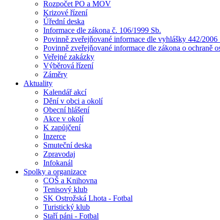
Rozpočet PO a MOV
Krizové řízení
Úřední deska
Informace dle zákona č. 106/1999 Sb.
Povinně zveřejňované informace dle vyhlášky 442/2006 
Povinně zveřejňované informace dle zákona o ochraně o
Veřejné zakázky
Výběrová řízení
Záměry
Aktuality
Kalendář akcí
Dění v obci a okolí
Obecní hlášení
Akce v okolí
K zapůjčení
Inzerce
Smuteční deska
Zpravodaj
Infokanál
Spolky a organizace
COŠ a Knihovna
Tenisový klub
SK Ostrožská Lhota - Fotbal
Turistický klub
Staří páni - Fotbal