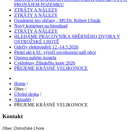
PRONÁJEM POZEMKU
ZTRÁTY A NÁLEZY
ZTRÁTY A NÁLEZY
Oznámení pro občany - MUDr. Róbert Uhnák
Nový kontejner na bioodpad
ZTRÁTY A NÁLEZY
HLEDÁME PRACOVNÍKA SBĚRNÉHO DVORA V
OSTROŽSKÉ LHOTĚ
Odečty elektroměrů 12.-14.5.2026
Pietní akt k 81. výročí osvobození naší obce
Oprava našeho kostela
Cyklobusy Zlínského kraje 2026
PŘEJEME KRÁSNÉ VELIKONOCE
Home
/
Obec
/
Úřední deska
/
Aktuality
/
PŘEJEME KRÁSNÉ VELIKONOCE
Kontakt
Obec Ostrožská Lhota