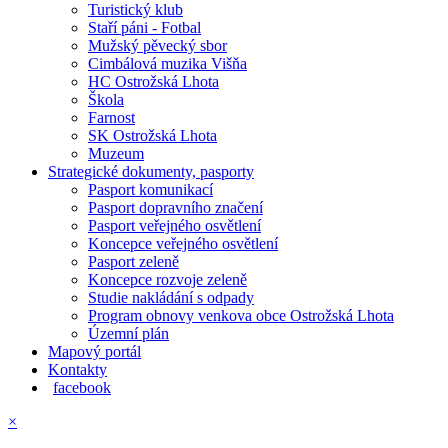
Turistický klub
Staří páni - Fotbal
Mužský pěvecký sbor
Cimbálová muzika Višňa
HC Ostrožská Lhota
Škola
Farnost
SK Ostrožská Lhota
Muzeum
Strategické dokumenty, pasporty
Pasport komunikací
Pasport dopravního značení
Pasport veřejného osvětlení
Koncepce veřejného osvětlení
Pasport zeleně
Koncepce rozvoje zeleně
Studie nakládání s odpady
Program obnovy venkova obce Ostrožská Lhota
Územní plán
Mapový portál
Kontakty
facebook
×