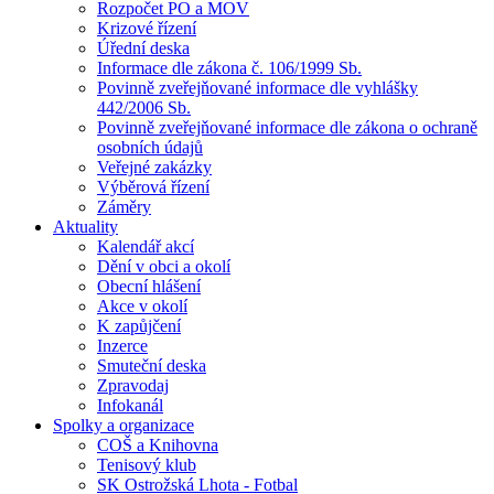
Rozpočet PO a MOV
Krizové řízení
Úřední deska
Informace dle zákona č. 106/1999 Sb.
Povinně zveřejňované informace dle vyhlášky
442/2006 Sb.
Povinně zveřejňované informace dle zákona o ochraně
osobních údajů
Veřejné zakázky
Výběrová řízení
Záměry
Aktuality
Kalendář akcí
Dění v obci a okolí
Obecní hlášení
Akce v okolí
K zapůjčení
Inzerce
Smuteční deska
Zpravodaj
Infokanál
Spolky a organizace
COŠ a Knihovna
Tenisový klub
SK Ostrožská Lhota - Fotbal