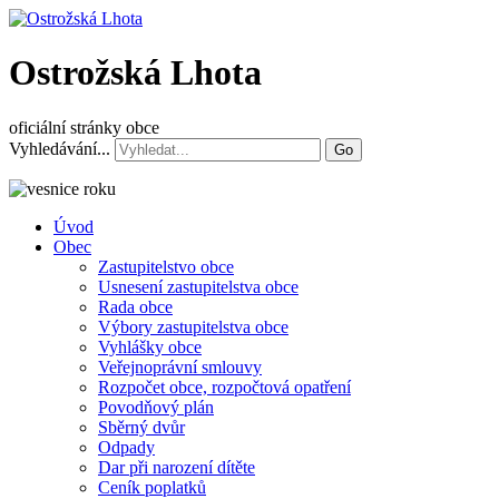
Ostrožská Lhota
oficiální stránky obce
Vyhledávání...
Go
Úvod
Obec
Zastupitelstvo obce
Usnesení zastupitelstva obce
Rada obce
Výbory zastupitelstva obce
Vyhlášky obce
Veřejnoprávní smlouvy
Rozpočet obce, rozpočtová opatření
Povodňový plán
Sběrný dvůr
Odpady
Dar při narození dítěte
Ceník poplatků