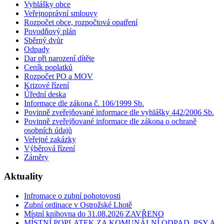
Vyhlášky obce
Veřejnoprávní smlouvy
Rozpočet obce, rozpočtová opatření
Povodňový plán
Sběrný dvůr
Odpady
Dar při narození dítěte
Ceník poplatků
Rozpočet PO a MOV
Krizové řízení
Úřední deska
Informace dle zákona č. 106/1999 Sb.
Povinně zveřejňované informace dle vyhlášky 442/2006 Sb.
Povinně zveřejňované informace dle zákona o ochraně
osobních údajů
Veřejné zakázky
Výběrová řízení
Záměry
Aktuality
Infromace o zubní pohotovosti
Zubní ordinace v Ostrožské Lhotě
Místní knihovna do 31.08.2026 ZAVŘENO
MÍSTNÍ POPLATEK ZA KOMUNÁLNÍ ODPAD, PSY A