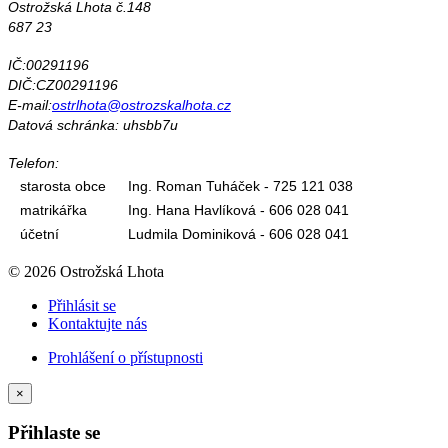
Ostrožská Lhota č.148
687 23
IČ:00291196
DIČ:CZ00291196
E-mail:
ostrlhota@ostrozskalhota.cz
Datová schránka: uhsbb7u
Telefon:
starosta obce
Ing. Roman Tuháček - 725 121 038
matrikářka
Ing. Hana Havlíková - 606 028 041
účetní
Ludmila Dominiková - 606 028 041
© 2026 Ostrožská Lhota
Přihlásit se
Kontaktujte nás
Prohlášení o přístupnosti
×
Přihlaste se