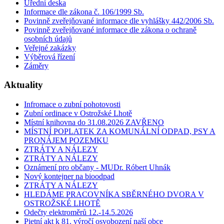
Úřední deska
Informace dle zákona č. 106/1999 Sb.
Povinně zveřejňované informace dle vyhlášky 442/2006 Sb.
Povinně zveřejňované informace dle zákona o ochraně
osobních údajů
Veřejné zakázky
Výběrová řízení
Záměry
Aktuality
Infromace o zubní pohotovosti
Zubní ordinace v Ostrožské Lhotě
Místní knihovna do 31.08.2026 ZAVŘENO
MÍSTNÍ POPLATEK ZA KOMUNÁLNÍ ODPAD, PSY A
PRONÁJEM POZEMKU
ZTRÁTY A NÁLEZY
ZTRÁTY A NÁLEZY
Oznámení pro občany - MUDr. Róbert Uhnák
Nový kontejner na bioodpad
ZTRÁTY A NÁLEZY
HLEDÁME PRACOVNÍKA SBĚRNÉHO DVORA V
OSTROŽSKÉ LHOTĚ
Odečty elektroměrů 12.-14.5.2026
Pietní akt k 81. výročí osvobození naší obce