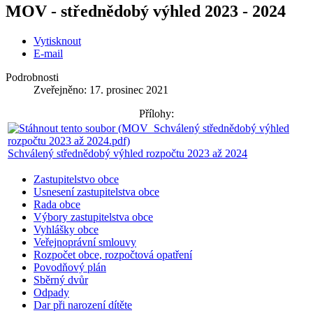
MOV - střednědobý výhled 2023 - 2024
Vytisknout
E-mail
Podrobnosti
Zveřejněno: 17. prosinec 2021
Přílohy:
Schválený střednědobý výhled rozpočtu 2023 až 2024
Zastupitelstvo obce
Usnesení zastupitelstva obce
Rada obce
Výbory zastupitelstva obce
Vyhlášky obce
Veřejnoprávní smlouvy
Rozpočet obce, rozpočtová opatření
Povodňový plán
Sběrný dvůr
Odpady
Dar při narození dítěte