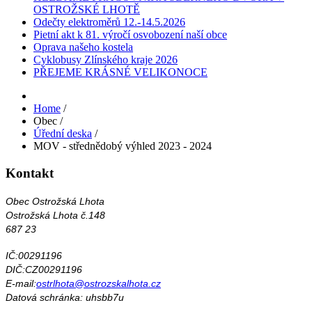
OSTROŽSKÉ LHOTĚ
Odečty elektroměrů 12.-14.5.2026
Pietní akt k 81. výročí osvobození naší obce
Oprava našeho kostela
Cyklobusy Zlínského kraje 2026
PŘEJEME KRÁSNÉ VELIKONOCE
Home
/
Obec
/
Úřední deska
/
MOV - střednědobý výhled 2023 - 2024
Kontakt
Obec Ostrožská Lhota
Ostrožská Lhota č.148
687 23
IČ:00291196
DIČ:CZ00291196
E-mail:
ostrlhota@ostrozskalhota.cz
Datová schránka: uhsbb7u