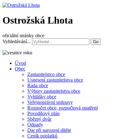
Ostrožská Lhota
oficiální stránky obce
Vyhledávání...
Go
Úvod
Obec
Zastupitelstvo obce
Usnesení zastupitelstva obce
Rada obce
Výbory zastupitelstva obce
Vyhlášky obce
Veřejnoprávní smlouvy
Rozpočet obce, rozpočtová opatření
Povodňový plán
Sběrný dvůr
Odpady
Dar při narození dítěte
Ceník poplatků