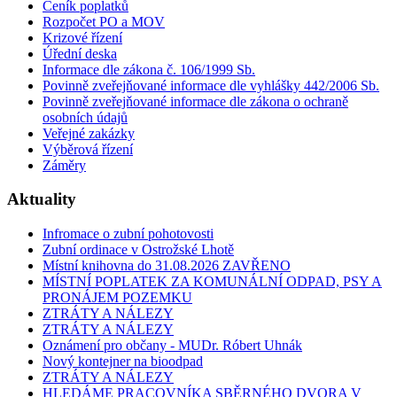
Ceník poplatků
Rozpočet PO a MOV
Krizové řízení
Úřední deska
Informace dle zákona č. 106/1999 Sb.
Povinně zveřejňované informace dle vyhlášky 442/2006 Sb.
Povinně zveřejňované informace dle zákona o ochraně
osobních údajů
Veřejné zakázky
Výběrová řízení
Záměry
Aktuality
Infromace o zubní pohotovosti
Zubní ordinace v Ostrožské Lhotě
Místní knihovna do 31.08.2026 ZAVŘENO
MÍSTNÍ POPLATEK ZA KOMUNÁLNÍ ODPAD, PSY A
PRONÁJEM POZEMKU
ZTRÁTY A NÁLEZY
ZTRÁTY A NÁLEZY
Oznámení pro občany - MUDr. Róbert Uhnák
Nový kontejner na bioodpad
ZTRÁTY A NÁLEZY
HLEDÁME PRACOVNÍKA SBĚRNÉHO DVORA V