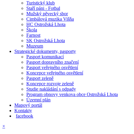
Turistický klub
Staří páni - Fotbal
Mužský pěvecký sbor
Cimbálová muzika Višňa
HC Ostrožská Lhota
Škola
Farnost
SK Ostrožská Lhota
Muzeum
Strategické dokumenty, pasporty
Pasport komunikací
Pasport dopravního značení
Pasport veřejného osvětlení
Koncepce veřejného osvětlení
Pasport zeleně
Koncepce rozvoje zeleně
Studie nakládání s odpady
Program obnovy venkova obce Ostrožská Lhota
Územní plán
Mapový portál
Kontakty
facebook
×