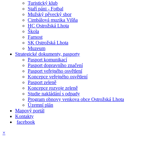
Turistický klub
Staří páni - Fotbal
Mužský pěvecký sbor
Cimbálová muzika Višňa
HC Ostrožská Lhota
Škola
Farnost
SK Ostrožská Lhota
Muzeum
Strategické dokumenty, pasporty
Pasport komunikací
Pasport dopravního značení
Pasport veřejného osvětlení
Koncepce veřejného osvětlení
Pasport zeleně
Koncepce rozvoje zeleně
Studie nakládání s odpady
Program obnovy venkova obce Ostrožská Lhota
Územní plán
Mapový portál
Kontakty
facebook
×