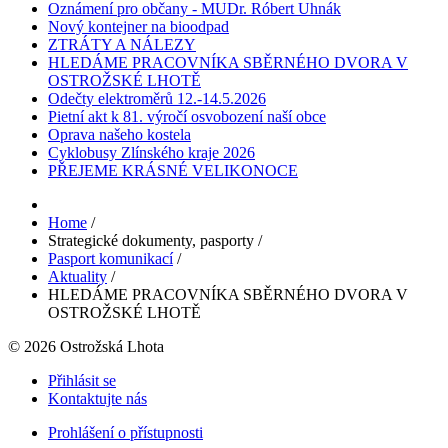
Oznámení pro občany - MUDr. Róbert Uhnák
Nový kontejner na bioodpad
ZTRÁTY A NÁLEZY
HLEDÁME PRACOVNÍKA SBĚRNÉHO DVORA V
OSTROŽSKÉ LHOTĚ
Odečty elektroměrů 12.-14.5.2026
Pietní akt k 81. výročí osvobození naší obce
Oprava našeho kostela
Cyklobusy Zlínského kraje 2026
PŘEJEME KRÁSNÉ VELIKONOCE
Home
/
Strategické dokumenty, pasporty
/
Pasport komunikací
/
Aktuality
/
HLEDÁME PRACOVNÍKA SBĚRNÉHO DVORA V
OSTROŽSKÉ LHOTĚ
© 2026 Ostrožská Lhota
Přihlásit se
Kontaktujte nás
Prohlášení o přístupnosti