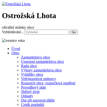
Ostrožská Lhota
oficiální stránky obce
Vyhledávání...
Go
Úvod
Obec
Zastupitelstvo obce
Usnesení zastupitelstva obce
Rada obce
Výbory zastupitelstva obce
Vyhlášky obce
Veřejnoprávní smlouvy
Rozpočet obce, rozpočtová opatření
Povodňový plán
Sběrný dvůr
Odpady
Dar při narození dítěte
Ceník poplatků