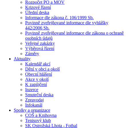
Rozpočet PO a MOV
Krizové řízení
Úřední deska
Informace dle zákona č. 106/1999 Sb.
Povinně zveřejňované informace dle vyhlášky
442/2006 Sb.
Povinně zveřejňované informace dle zákona o ochraně
osobních údajů
Veřejné zakázky
Výběrová řízení
Záměry
Aktuality
Kalendář akcí
Dění v obci a okolí
Obecní hlášení
Akce v okolí
K zapůjčení
Inzerce
Smuteční deska
Zpravodaj
Infokanál
Spolky a organizace
COŠ a Knihovna
Tenisový klub
SK Ostrožská Lhota - Fotbal