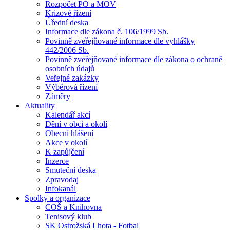
Rozpočet PO a MOV
Krizové řízení
Úřední deska
Informace dle zákona č. 106/1999 Sb.
Povinně zveřejňované informace dle vyhlášky
442/2006 Sb.
Povinně zveřejňované informace dle zákona o ochraně
osobních údajů
Veřejné zakázky
Výběrová řízení
Záměry
Aktuality
Kalendář akcí
Dění v obci a okolí
Obecní hlášení
Akce v okolí
K zapůjčení
Inzerce
Smuteční deska
Zpravodaj
Infokanál
Spolky a organizace
COŠ a Knihovna
Tenisový klub
SK Ostrožská Lhota - Fotbal