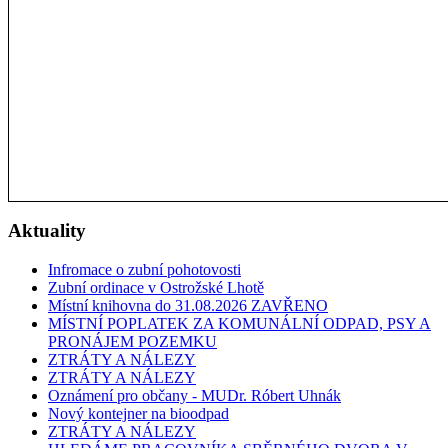
Aktuality
Infromace o zubní pohotovosti
Zubní ordinace v Ostrožské Lhotě
Místní knihovna do 31.08.2026 ZAVŘENO
MÍSTNÍ POPLATEK ZA KOMUNÁLNÍ ODPAD, PSY A
PRONÁJEM POZEMKU
ZTRÁTY A NÁLEZY
ZTRÁTY A NÁLEZY
Oznámení pro občany - MUDr. Róbert Uhnák
Nový kontejner na bioodpad
ZTRÁTY A NÁLEZY