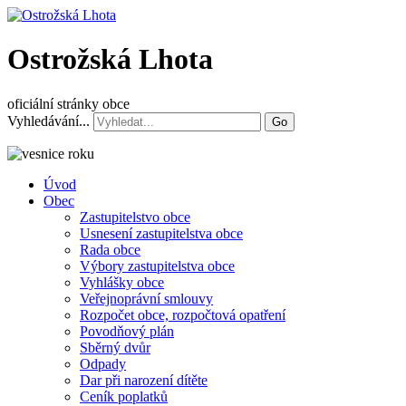
Ostrožská Lhota
oficiální stránky obce
Vyhledávání...
Go
Úvod
Obec
Zastupitelstvo obce
Usnesení zastupitelstva obce
Rada obce
Výbory zastupitelstva obce
Vyhlášky obce
Veřejnoprávní smlouvy
Rozpočet obce, rozpočtová opatření
Povodňový plán
Sběrný dvůr
Odpady
Dar při narození dítěte
Ceník poplatků