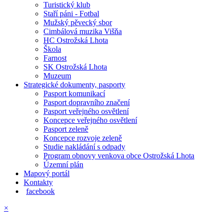
Turistický klub
Staří páni - Fotbal
Mužský pěvecký sbor
Cimbálová muzika Višňa
HC Ostrožská Lhota
Škola
Farnost
SK Ostrožská Lhota
Muzeum
Strategické dokumenty, pasporty
Pasport komunikací
Pasport dopravního značení
Pasport veřejného osvětlení
Koncepce veřejného osvětlení
Pasport zeleně
Koncepce rozvoje zeleně
Studie nakládání s odpady
Program obnovy venkova obce Ostrožská Lhota
Územní plán
Mapový portál
Kontakty
facebook
×