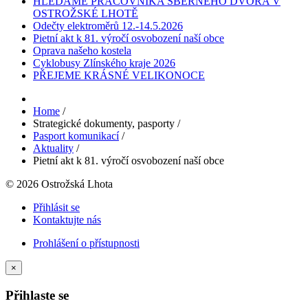
HLEDÁME PRACOVNÍKA SBĚRNÉHO DVORA V
OSTROŽSKÉ LHOTĚ
Odečty elektroměrů 12.-14.5.2026
Pietní akt k 81. výročí osvobození naší obce
Oprava našeho kostela
Cyklobusy Zlínského kraje 2026
PŘEJEME KRÁSNÉ VELIKONOCE
Home
/
Strategické dokumenty, pasporty
/
Pasport komunikací
/
Aktuality
/
Pietní akt k 81. výročí osvobození naší obce
© 2026 Ostrožská Lhota
Přihlásit se
Kontaktujte nás
Prohlášení o přístupnosti
×
Přihlaste se