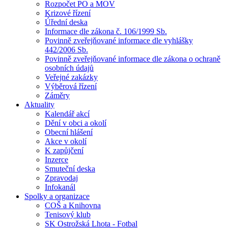
Rozpočet PO a MOV
Krizové řízení
Úřední deska
Informace dle zákona č. 106/1999 Sb.
Povinně zveřejňované informace dle vyhlášky
442/2006 Sb.
Povinně zveřejňované informace dle zákona o ochraně
osobních údajů
Veřejné zakázky
Výběrová řízení
Záměry
Aktuality
Kalendář akcí
Dění v obci a okolí
Obecní hlášení
Akce v okolí
K zapůjčení
Inzerce
Smuteční deska
Zpravodaj
Infokanál
Spolky a organizace
COŠ a Knihovna
Tenisový klub
SK Ostrožská Lhota - Fotbal