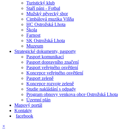
Turistický klub
Staří páni - Fotbal
Mužský pěvecký sbor
Cimbálová muzika Višňa
HC Ostrožská Lhota
Škola
Farnost
SK Ostrožská Lhota
Muzeum
Strategické dokumenty, pasporty
Pasport komunikací
Pasport dopravního značení
Pasport veřejného osvětlení
Koncepce veřejného osvětlení
Pasport zeleně
Koncepce rozvoje zeleně
Studie nakládání s odpady
Program obnovy venkova obce Ostrožská Lhota
Územní plán
Mapový portál
Kontakty
facebook
×