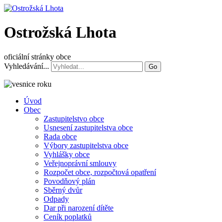
Ostrožská Lhota
oficiální stránky obce
Vyhledávání...
Go
Úvod
Obec
Zastupitelstvo obce
Usnesení zastupitelstva obce
Rada obce
Výbory zastupitelstva obce
Vyhlášky obce
Veřejnoprávní smlouvy
Rozpočet obce, rozpočtová opatření
Povodňový plán
Sběrný dvůr
Odpady
Dar při narození dítěte
Ceník poplatků