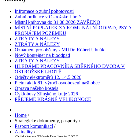
Infromace o zubní pohotovosti
Zubní ordinace v Ostrožské Lhotě
Místní knihovna do 31.08.2026 ZAVŘENO
MÍSTNÍ POPLATEK ZA KOMUNÁLNÍ ODPAD, PSY A
PRONÁJEM POZEMKU
ZTRÁTY A NÁLEZY
ZTRÁTY A NÁLEZY
Oznámení pro občany - MUDr. Róbert Uhnák
Nový kontejner na bioodpad
ZTRÁTY A NÁLEZY
HLEDÁME PRACOVNÍKA SBĚRNÉHO DVORA V
OSTROŽSKÉ LHOTĚ
Odečty elektroměrů 12.-14.5.2026
Pietní akt k 81. výročí osvobození naší obce
Oprava našeho kostela
Cyklobusy Zlínského kraje 2026
PŘEJEME KRÁSNÉ VELIKONOCE
Home
/
Strategické dokumenty, pasporty
/
Pasport komunikací
/
Aktuality
/