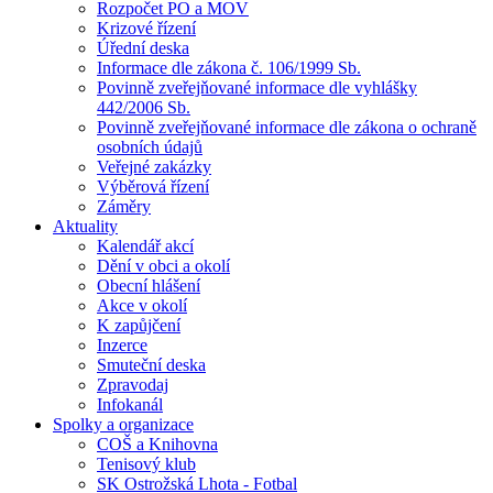
Rozpočet PO a MOV
Krizové řízení
Úřední deska
Informace dle zákona č. 106/1999 Sb.
Povinně zveřejňované informace dle vyhlášky
442/2006 Sb.
Povinně zveřejňované informace dle zákona o ochraně
osobních údajů
Veřejné zakázky
Výběrová řízení
Záměry
Aktuality
Kalendář akcí
Dění v obci a okolí
Obecní hlášení
Akce v okolí
K zapůjčení
Inzerce
Smuteční deska
Zpravodaj
Infokanál
Spolky a organizace
COŠ a Knihovna
Tenisový klub
SK Ostrožská Lhota - Fotbal