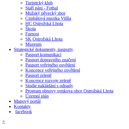
Turistický klub
Staří páni - Fotbal
Mužský pěvecký sbor
Cimbálová muzika Višňa
HC Ostrožská Lhota
Škola
Farnost
SK Ostrožská Lhota
Muzeum
Strategické dokumenty, pasporty
Pasport komunikací
Pasport dopravního značení
Pasport veřejného osvětlení
Koncepce veřejného osvětlení
Pasport zeleně
Koncepce rozvoje zeleně
Studie nakládání s odpady
Program obnovy venkova obce Ostrožská Lhota
Územní plán
Mapový portál
Kontakty
facebook
×