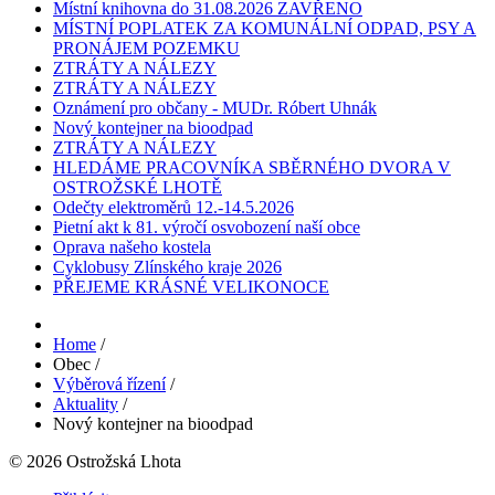
Místní knihovna do 31.08.2026 ZAVŘENO
MÍSTNÍ POPLATEK ZA KOMUNÁLNÍ ODPAD, PSY A
PRONÁJEM POZEMKU
ZTRÁTY A NÁLEZY
ZTRÁTY A NÁLEZY
Oznámení pro občany - MUDr. Róbert Uhnák
Nový kontejner na bioodpad
ZTRÁTY A NÁLEZY
HLEDÁME PRACOVNÍKA SBĚRNÉHO DVORA V
OSTROŽSKÉ LHOTĚ
Odečty elektroměrů 12.-14.5.2026
Pietní akt k 81. výročí osvobození naší obce
Oprava našeho kostela
Cyklobusy Zlínského kraje 2026
PŘEJEME KRÁSNÉ VELIKONOCE
Home
/
Obec
/
Výběrová řízení
/
Aktuality
/
Nový kontejner na bioodpad
© 2026 Ostrožská Lhota