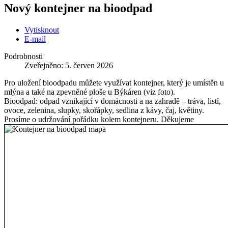
Nový kontejner na bioodpad
Vytisknout
E-mail
Podrobnosti
Zveřejněno: 5. červen 2026
Pro uložení bioodpadu můžete využívat kontejner, který je umístěn u
mlýna a také na zpevněné ploše u Býkáren (viz foto).
Bioodpad: odpad vznikající v domácnosti a na zahradě – tráva, listí,
ovoce, zelenina, slupky, skořápky, sedlina z kávy, čaj, květiny.
Prosíme o udržování pořádku kolem kontejneru. Děkujeme