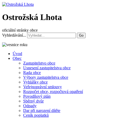
Ostrožská Lhota
oficiální stránky obce
Vyhledávání...
Go
Úvod
Obec
Zastupitelstvo obce
Usnesení zastupitelstva obce
Rada obce
Výbory zastupitelstva obce
Vyhlášky obce
Veřejnoprávní smlouvy
Rozpočet obce, rozpočtová opatření
Povodňový plán
Sběrný dvůr
Odpady
Dar při narození dítěte
Ceník poplatků