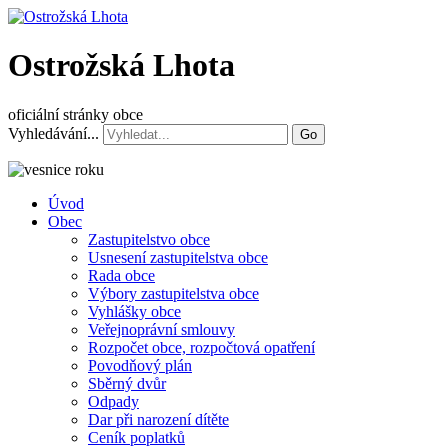
Ostrožská Lhota
oficiální stránky obce
Vyhledávání...
Go
Úvod
Obec
Zastupitelstvo obce
Usnesení zastupitelstva obce
Rada obce
Výbory zastupitelstva obce
Vyhlášky obce
Veřejnoprávní smlouvy
Rozpočet obce, rozpočtová opatření
Povodňový plán
Sběrný dvůr
Odpady
Dar při narození dítěte
Ceník poplatků