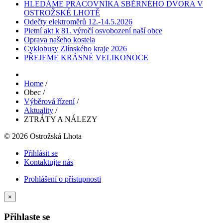
HLEDÁME PRACOVNÍKA SBĚRNÉHO DVORA V
OSTROŽSKÉ LHOTĚ
Odečty elektroměrů 12.-14.5.2026
Pietní akt k 81. výročí osvobození naší obce
Oprava našeho kostela
Cyklobusy Zlínského kraje 2026
PŘEJEME KRÁSNÉ VELIKONOCE
Home
/
Obec
/
Výběrová řízení
/
Aktuality
/
ZTRÁTY A NÁLEZY
© 2026 Ostrožská Lhota
Přihlásit se
Kontaktujte nás
Prohlášení o přístupnosti
×
Přihlaste se