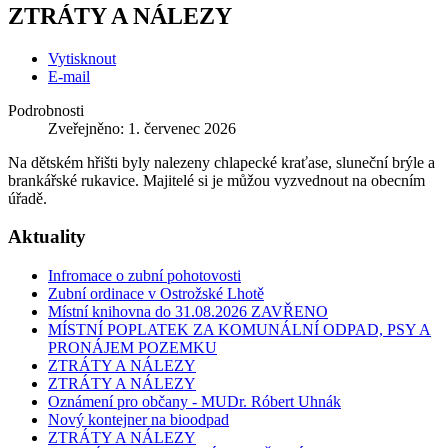
ZTRÁTY A NÁLEZY
Vytisknout
E-mail
Podrobnosti
Zveřejněno: 1. červenec 2026
Na dětském hřišti byly nalezeny chlapecké kraťase, sluneční brýle a
brankářské rukavice. Majitelé si je můžou vyzvednout na obecním
úřadě.
Aktuality
Infromace o zubní pohotovosti
Zubní ordinace v Ostrožské Lhotě
Místní knihovna do 31.08.2026 ZAVŘENO
MÍSTNÍ POPLATEK ZA KOMUNÁLNÍ ODPAD, PSY A
PRONÁJEM POZEMKU
ZTRÁTY A NÁLEZY
ZTRÁTY A NÁLEZY
Oznámení pro občany - MUDr. Róbert Uhnák
Nový kontejner na bioodpad
ZTRÁTY A NÁLEZY