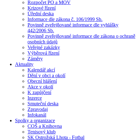
Rozpočet PO a MOV
Krizové řízení
Úřední deska
Informace dle zákona č. 106/1999 Sb.
Povinně zveřejňované informace dle vyhlášky
442/2006 Sb.
Povinně zveřejňované informace dle zákona o ochraně
osobních údajů
Veřejné zakázky
Výběrová řízení
Záměry
Aktuality
Kalendář akcí
Dění v obci a okolí
Obecní hlášení
Akce v okolí
K zapůjčení
Inzerce
Smuteční deska
Zpravodaj
Infokanál
Spolky a organizace
COŠ a Knihovna
Tenisový klub
SK Ostrožská Lhota - Fotbal