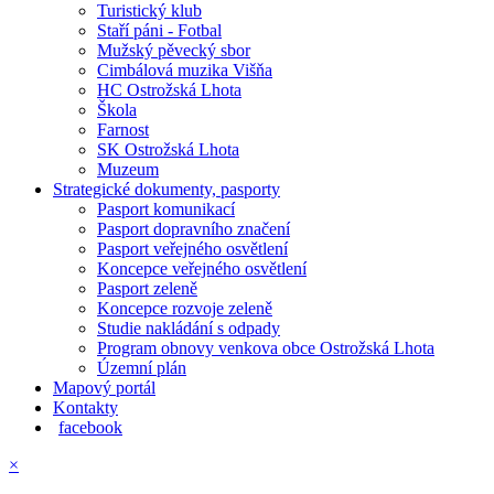
Turistický klub
Staří páni - Fotbal
Mužský pěvecký sbor
Cimbálová muzika Višňa
HC Ostrožská Lhota
Škola
Farnost
SK Ostrožská Lhota
Muzeum
Strategické dokumenty, pasporty
Pasport komunikací
Pasport dopravního značení
Pasport veřejného osvětlení
Koncepce veřejného osvětlení
Pasport zeleně
Koncepce rozvoje zeleně
Studie nakládání s odpady
Program obnovy venkova obce Ostrožská Lhota
Územní plán
Mapový portál
Kontakty
facebook
×