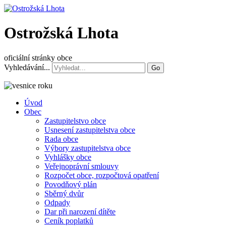
Ostrožská Lhota
oficiální stránky obce
Vyhledávání...
Go
Úvod
Obec
Zastupitelstvo obce
Usnesení zastupitelstva obce
Rada obce
Výbory zastupitelstva obce
Vyhlášky obce
Veřejnoprávní smlouvy
Rozpočet obce, rozpočtová opatření
Povodňový plán
Sběrný dvůr
Odpady
Dar při narození dítěte
Ceník poplatků