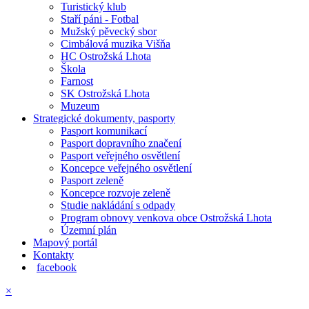
Turistický klub
Staří páni - Fotbal
Mužský pěvecký sbor
Cimbálová muzika Višňa
HC Ostrožská Lhota
Škola
Farnost
SK Ostrožská Lhota
Muzeum
Strategické dokumenty, pasporty
Pasport komunikací
Pasport dopravního značení
Pasport veřejného osvětlení
Koncepce veřejného osvětlení
Pasport zeleně
Koncepce rozvoje zeleně
Studie nakládání s odpady
Program obnovy venkova obce Ostrožská Lhota
Územní plán
Mapový portál
Kontakty
facebook
×