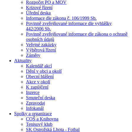
Rozpočet PO a MOV
Krizové řízení
Úřední deska
Informace dle zákona č. 106/1999 Sb.
Povinně zveřejňované informace dle vyhlášky
442/2006 Sb.
Povinně zveřejňované informace dle zákona o ochraně
osobních údajů
Veřejné zakázky
Výběrová řízení
Záměry
Aktuality
Kalendář akcí
Dění v obci a okolí
Obecní hlášení
Akce v okolí
K zapůjčení
Inzerce
Smuteční deska
Zpravodaj
Infokanál
Spolky a organizace
COŠ a Knihovna
Tenisový klub
SK Ostrožská Lhota - Fotbal