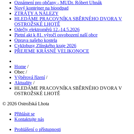
Oznámení pro občany - MUDr. Róbert Uhnák
Nový kontejner na bioodpad
ZTRÁTY A NÁLEZY
HLEDÁME PRACOVNÍKA SBĚRNÉHO DVORA V
OSTROŽSKÉ LHOTĚ
Odečty elektroměrů 12.-14.5.2026
Pietní akt k 81. výročí osvobození naší obce
Oprava našeho kostela
Cyklobusy Zlínského kraje 2026
PŘEJEME KRÁSNÉ VELIKONOCE
Home
/
Obec
/
Výběrová řízení
/
Aktuality
/
HLEDÁME PRACOVNÍKA SBĚRNÉHO DVORA V
OSTROŽSKÉ LHOTĚ
© 2026 Ostrožská Lhota
Přihlásit se
Kontaktujte nás
Prohlášení o přístupnosti