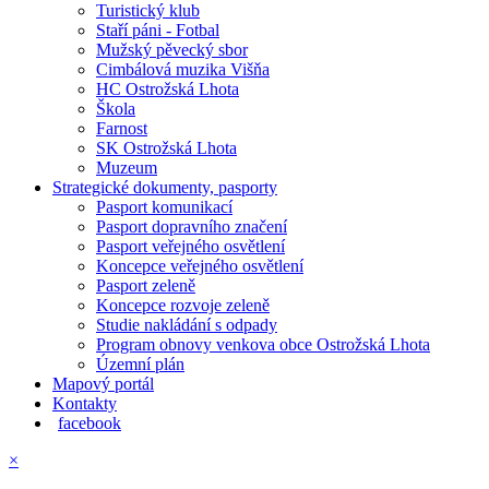
Turistický klub
Staří páni - Fotbal
Mužský pěvecký sbor
Cimbálová muzika Višňa
HC Ostrožská Lhota
Škola
Farnost
SK Ostrožská Lhota
Muzeum
Strategické dokumenty, pasporty
Pasport komunikací
Pasport dopravního značení
Pasport veřejného osvětlení
Koncepce veřejného osvětlení
Pasport zeleně
Koncepce rozvoje zeleně
Studie nakládání s odpady
Program obnovy venkova obce Ostrožská Lhota
Územní plán
Mapový portál
Kontakty
facebook
×