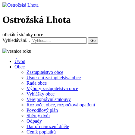
Ostrožská Lhota
oficiální stránky obce
Vyhledávání...
Go
Úvod
Obec
Zastupitelstvo obce
Usnesení zastupitelstva obce
Rada obce
Výbory zastupitelstva obce
Vyhlášky obce
Veřejnoprávní smlouvy
Rozpočet obce, rozpočtová opatření
Povodňový plán
Sběrný dvůr
Odpady
Dar při narození dítěte
Ceník poplatků