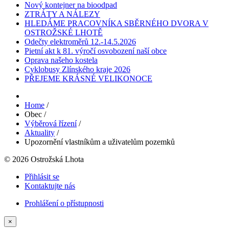
Nový kontejner na bioodpad
ZTRÁTY A NÁLEZY
HLEDÁME PRACOVNÍKA SBĚRNÉHO DVORA V
OSTROŽSKÉ LHOTĚ
Odečty elektroměrů 12.-14.5.2026
Pietní akt k 81. výročí osvobození naší obce
Oprava našeho kostela
Cyklobusy Zlínského kraje 2026
PŘEJEME KRÁSNÉ VELIKONOCE
Home
/
Obec
/
Výběrová řízení
/
Aktuality
/
Upozornění vlastníkům a uživatelům pozemků
© 2026 Ostrožská Lhota
Přihlásit se
Kontaktujte nás
Prohlášení o přístupnosti
×