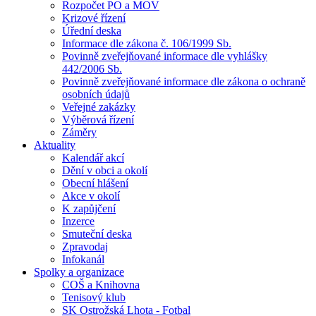
Rozpočet PO a MOV
Krizové řízení
Úřední deska
Informace dle zákona č. 106/1999 Sb.
Povinně zveřejňované informace dle vyhlášky
442/2006 Sb.
Povinně zveřejňované informace dle zákona o ochraně
osobních údajů
Veřejné zakázky
Výběrová řízení
Záměry
Aktuality
Kalendář akcí
Dění v obci a okolí
Obecní hlášení
Akce v okolí
K zapůjčení
Inzerce
Smuteční deska
Zpravodaj
Infokanál
Spolky a organizace
COŠ a Knihovna
Tenisový klub
SK Ostrožská Lhota - Fotbal