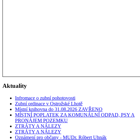
Aktuality
Infromace o zubní pohotovosti
Zubní ordinace v Ostrožské Lhotě
Místní knihovna do 31.08.2026 ZAVŘENO
MÍSTNÍ POPLATEK ZA KOMUNÁLNÍ ODPAD, PSY A
PRONÁJEM POZEMKU
ZTRÁTY A NÁLEZY
ZTRÁTY A NÁLEZY
Oznámení pro občany - MUDr. Róbert Uhnák