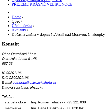
PŘEJEME KRÁSNÉ VELIKONOCE
Home
/
Obec
/
Úřední deska
/
Aktuality
/
Dočasná změna v dopravě „Veselí nad Moravou, Chaloupky“
Kontakt
Obec Ostrožská Lhota
Ostrožská Lhota č.148
687 23
IČ:00291196
DIČ:CZ00291196
E-mail:
ostrlhota@ostrozskalhota.cz
Datová schránka: uhsbb7u
Telefon:
starosta obce
Ing. Roman Tuháček - 725 121 038
matrikářka
Ing. Hana Havlíková - 606 028 041