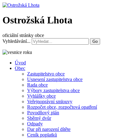
Ostrožská Lhota
oficiální stránky obce
Vyhledávání...
Go
Úvod
Obec
Zastupitelstvo obce
Usnesení zastupitelstva obce
Rada obce
Výbory zastupitelstva obce
Vyhlášky obce
Veřejnoprávní smlouvy
Rozpočet obce, rozpočtová opatření
Povodňový plán
Sběrný dvůr
Odpady
Dar při narození dítěte
Ceník poplatků