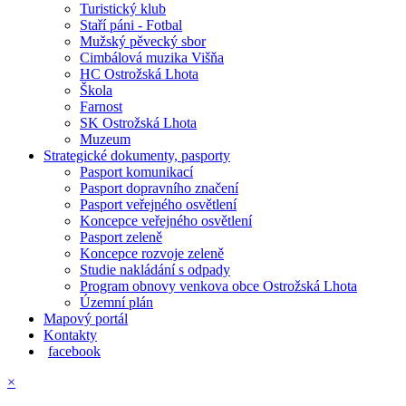
Turistický klub
Staří páni - Fotbal
Mužský pěvecký sbor
Cimbálová muzika Višňa
HC Ostrožská Lhota
Škola
Farnost
SK Ostrožská Lhota
Muzeum
Strategické dokumenty, pasporty
Pasport komunikací
Pasport dopravního značení
Pasport veřejného osvětlení
Koncepce veřejného osvětlení
Pasport zeleně
Koncepce rozvoje zeleně
Studie nakládání s odpady
Program obnovy venkova obce Ostrožská Lhota
Územní plán
Mapový portál
Kontakty
facebook
×