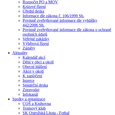
Rozpočet PO a MOV
Krizové řízení
Úřední deska
Informace dle zákona č. 106/1999 Sb.
Povinně zveřejňované informace dle vyhlášky
442/2006 Sb.
Povinně zveřejňované informace dle zákona o ochraně
osobních údajů
Veřejné zakázky
Výběrová řízení
Záměry
Aktuality
Kalendář akcí
Dění v obci a okolí
Obecní hlášení
Akce v okolí
K zapůjčení
Inzerce
Smuteční deska
Zpravodaj
Infokanál
Spolky a organizace
COŠ a Knihovna
Tenisový klub
SK Ostrožská Lhota - Fotbal