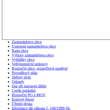
Zastupitelstvo obce
Usnesení zastupitelstva obce
Rada obce
Výbory zastupitelstva obce
Vyhlášky obce
Veřejnoprávní smlouvy
Rozpočet obce, rozpočtová opatření
Povodňový plán
Sběrný dvůr
Odpady
Dar při narození dítěte
Ceník poplatků
Rozpočet PO a MOV
Krizové řízení
Úřední deska
Informace dle zákona č. 106/1999 Sb.