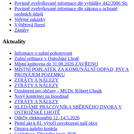
Povinně zveřejňované informace dle vyhlášky 442/2006 Sb.
Povinně zveřejňované informace dle zákona o ochraně
osobních údajů
Veřejné zakázky
Výběrová řízení
Záměry
Aktuality
Infromace o zubní pohotovosti
Zubní ordinace v Ostrožské Lhotě
Místní knihovna do 31.08.2026 ZAVŘENO
MÍSTNÍ POPLATEK ZA KOMUNÁLNÍ ODPAD, PSY A
PRONÁJEM POZEMKU
ZTRÁTY A NÁLEZY
ZTRÁTY A NÁLEZY
Oznámení pro občany - MUDr. Róbert Uhnák
Nový kontejner na bioodpad
ZTRÁTY A NÁLEZY
HLEDÁME PRACOVNÍKA SBĚRNÉHO DVORA V
OSTROŽSKÉ LHOTĚ
Odečty elektroměrů 12.-14.5.2026
Pietní akt k 81. výročí osvobození naší obce
Oprava našeho kostela
Cyklobusy Zlínského kraje 2026