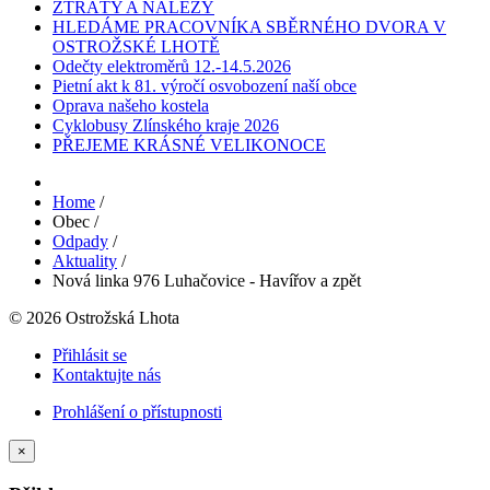
ZTRÁTY A NÁLEZY
HLEDÁME PRACOVNÍKA SBĚRNÉHO DVORA V
OSTROŽSKÉ LHOTĚ
Odečty elektroměrů 12.-14.5.2026
Pietní akt k 81. výročí osvobození naší obce
Oprava našeho kostela
Cyklobusy Zlínského kraje 2026
PŘEJEME KRÁSNÉ VELIKONOCE
Home
/
Obec
/
Odpady
/
Aktuality
/
Nová linka 976 Luhačovice - Havířov a zpět
© 2026 Ostrožská Lhota
Přihlásit se
Kontaktujte nás
Prohlášení o přístupnosti
×