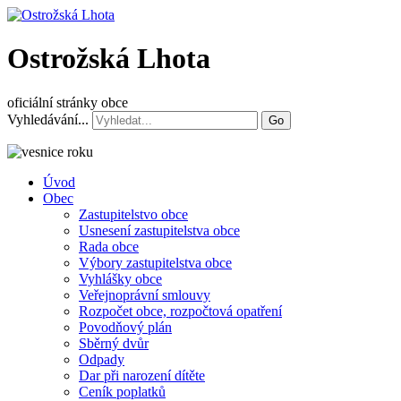
Ostrožská Lhota
oficiální stránky obce
Vyhledávání...
Go
Úvod
Obec
Zastupitelstvo obce
Usnesení zastupitelstva obce
Rada obce
Výbory zastupitelstva obce
Vyhlášky obce
Veřejnoprávní smlouvy
Rozpočet obce, rozpočtová opatření
Povodňový plán
Sběrný dvůr
Odpady
Dar při narození dítěte
Ceník poplatků