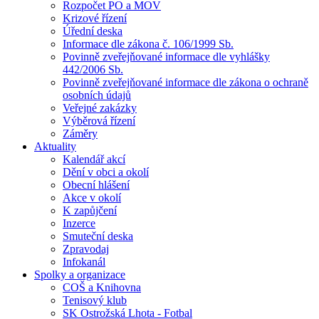
Rozpočet PO a MOV
Krizové řízení
Úřední deska
Informace dle zákona č. 106/1999 Sb.
Povinně zveřejňované informace dle vyhlášky
442/2006 Sb.
Povinně zveřejňované informace dle zákona o ochraně
osobních údajů
Veřejné zakázky
Výběrová řízení
Záměry
Aktuality
Kalendář akcí
Dění v obci a okolí
Obecní hlášení
Akce v okolí
K zapůjčení
Inzerce
Smuteční deska
Zpravodaj
Infokanál
Spolky a organizace
COŠ a Knihovna
Tenisový klub
SK Ostrožská Lhota - Fotbal