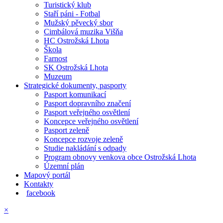
Turistický klub
Staří páni - Fotbal
Mužský pěvecký sbor
Cimbálová muzika Višňa
HC Ostrožská Lhota
Škola
Farnost
SK Ostrožská Lhota
Muzeum
Strategické dokumenty, pasporty
Pasport komunikací
Pasport dopravního značení
Pasport veřejného osvětlení
Koncepce veřejného osvětlení
Pasport zeleně
Koncepce rozvoje zeleně
Studie nakládání s odpady
Program obnovy venkova obce Ostrožská Lhota
Územní plán
Mapový portál
Kontakty
facebook
×