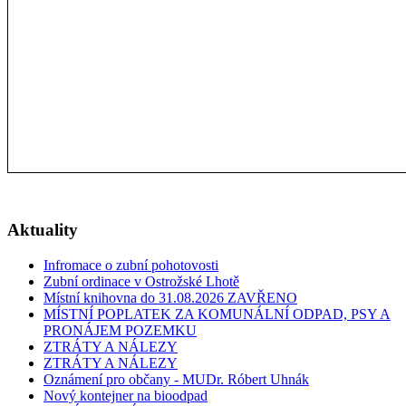
Aktuality
Infromace o zubní pohotovosti
Zubní ordinace v Ostrožské Lhotě
Místní knihovna do 31.08.2026 ZAVŘENO
MÍSTNÍ POPLATEK ZA KOMUNÁLNÍ ODPAD, PSY A
PRONÁJEM POZEMKU
ZTRÁTY A NÁLEZY
ZTRÁTY A NÁLEZY
Oznámení pro občany - MUDr. Róbert Uhnák
Nový kontejner na bioodpad