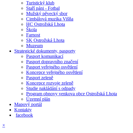
Turistický klub
Staří páni - Fotbal
Mužský pěvecký sbor
Cimbálová muzika Višňa
HC Ostrožská Lhota
Škola
Farnost
SK Ostrožská Lhota
Muzeum
Strategické dokumenty, pasporty
Pasport komunikací
Pasport dopravního značení
Pasport veřejného osvětlení
Koncepce veřejného osvětlení
Pasport zeleně
Koncepce rozvoje zeleně
Studie nakládání s odpady
Program obnovy venkova obce Ostrožská Lhota
Územní plán
Mapový portál
Kontakty
facebook
×