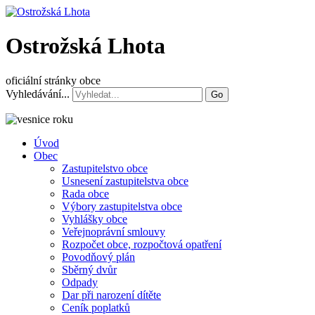
Ostrožská Lhota
oficiální stránky obce
Vyhledávání...
Go
Úvod
Obec
Zastupitelstvo obce
Usnesení zastupitelstva obce
Rada obce
Výbory zastupitelstva obce
Vyhlášky obce
Veřejnoprávní smlouvy
Rozpočet obce, rozpočtová opatření
Povodňový plán
Sběrný dvůr
Odpady
Dar při narození dítěte
Ceník poplatků