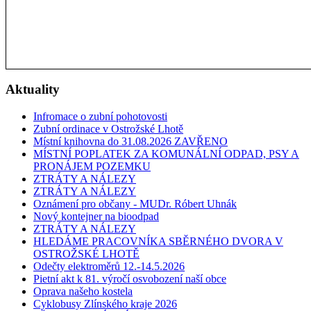
Aktuality
Infromace o zubní pohotovosti
Zubní ordinace v Ostrožské Lhotě
Místní knihovna do 31.08.2026 ZAVŘENO
MÍSTNÍ POPLATEK ZA KOMUNÁLNÍ ODPAD, PSY A
PRONÁJEM POZEMKU
ZTRÁTY A NÁLEZY
ZTRÁTY A NÁLEZY
Oznámení pro občany - MUDr. Róbert Uhnák
Nový kontejner na bioodpad
ZTRÁTY A NÁLEZY
HLEDÁME PRACOVNÍKA SBĚRNÉHO DVORA V
OSTROŽSKÉ LHOTĚ
Odečty elektroměrů 12.-14.5.2026
Pietní akt k 81. výročí osvobození naší obce
Oprava našeho kostela
Cyklobusy Zlínského kraje 2026