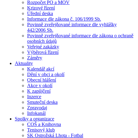
Rozpočet PO a MOV
Krizové řízení
Úřední deska
Informace dle zákona č. 106/1999 Sb.
Povinně zveřejňované informace dle vyhlášky
442/2006 Sb.
Povinně zveřejňované informace dle zákona o ochraně
osobních údajů
Veřejné zakázky
Výběrová řízení
Záměry
Aktuality
Kalendář akcí
Dění v obci a okolí
Obecní hlášení
Akce v okolí
K zapůjčení
Inzerce
Smuteční deska
Zpravodaj
Infokanál
Spolky a organizace
COŠ a Knihovna
Tenisový klub
SK Ostrožská Lhota - Fotbal