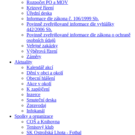
Rozpočet PO a MOV
Krizové řízení
Úřední deska
Informace dle zákona č. 106/1999 Sb.
Povinně zveřejňované informace dle vyhlášky
442/2006 Sb.
Povinně zveřejňované informace dle zákona o ochraně
osobních údajů
Veřejné zakázky
Výběrová řízení
Záměry
Aktuality
Kalendář akcí
Dění v obci a okolí
Obecní hlášení
Akce v okolí
K zapůjčení
Inzerce
Smuteční deska
Zpravodaj
Infokanál
Spolky a organizace
COŠ a Knihovna
Tenisový klub
SK Ostrožská Lhota - Fotbal