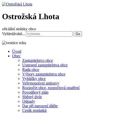
Ostrožská Lhota
oficiální stránky obce
Vyhledávání...
Go
Úvod
Obec
Zastupitelstvo obce
Usnesení zastupitelstva obce
Rada obce
Výbory zastupitelstva obce
Vyhlášky obce
Veřejnoprávní smlouvy
Rozpočet obce, rozpočtová opatření
Povodňový plán
Sběrný dvůr
Odpady
Dar při narození dítěte
Ceník poplatků