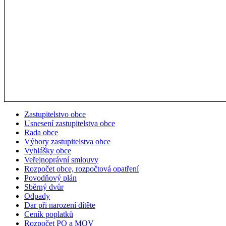
Zastupitelstvo obce
Usnesení zastupitelstva obce
Rada obce
Výbory zastupitelstva obce
Vyhlášky obce
Veřejnoprávní smlouvy
Rozpočet obce, rozpočtová opatření
Povodňový plán
Sběrný dvůr
Odpady
Dar při narození dítěte
Ceník poplatků
Rozpočet PO a MOV