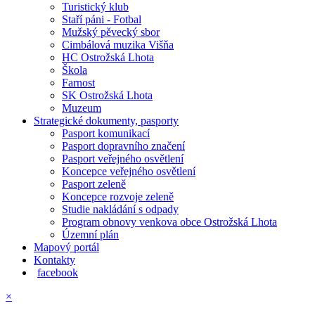
Turistický klub
Staří páni - Fotbal
Mužský pěvecký sbor
Cimbálová muzika Višňa
HC Ostrožská Lhota
Škola
Farnost
SK Ostrožská Lhota
Muzeum
Strategické dokumenty, pasporty
Pasport komunikací
Pasport dopravního značení
Pasport veřejného osvětlení
Koncepce veřejného osvětlení
Pasport zeleně
Koncepce rozvoje zeleně
Studie nakládání s odpady
Program obnovy venkova obce Ostrožská Lhota
Územní plán
Mapový portál
Kontakty
facebook
×