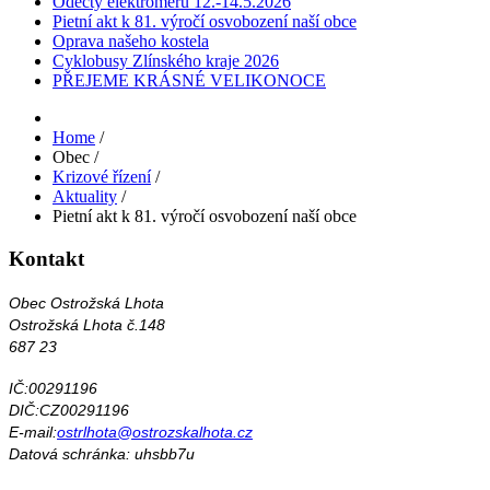
Odečty elektroměrů 12.-14.5.2026
Pietní akt k 81. výročí osvobození naší obce
Oprava našeho kostela
Cyklobusy Zlínského kraje 2026
PŘEJEME KRÁSNÉ VELIKONOCE
Home
/
Obec
/
Krizové řízení
/
Aktuality
/
Pietní akt k 81. výročí osvobození naší obce
Kontakt
Obec Ostrožská Lhota
Ostrožská Lhota č.148
687 23
IČ:00291196
DIČ:CZ00291196
E-mail:
ostrlhota@ostrozskalhota.cz
Datová schránka: uhsbb7u