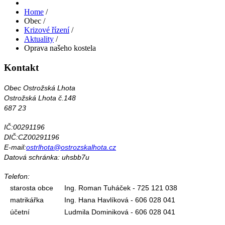
Home
/
Obec
/
Krizové řízení
/
Aktuality
/
Oprava našeho kostela
Kontakt
Obec Ostrožská Lhota
Ostrožská Lhota č.148
687 23
IČ:00291196
DIČ:CZ00291196
E-mail:
ostrlhota@ostrozskalhota.cz
Datová schránka: uhsbb7u
Telefon:
starosta obce
Ing. Roman Tuháček - 725 121 038
matrikářka
Ing. Hana Havlíková - 606 028 041
účetní
Ludmila Dominiková - 606 028 041