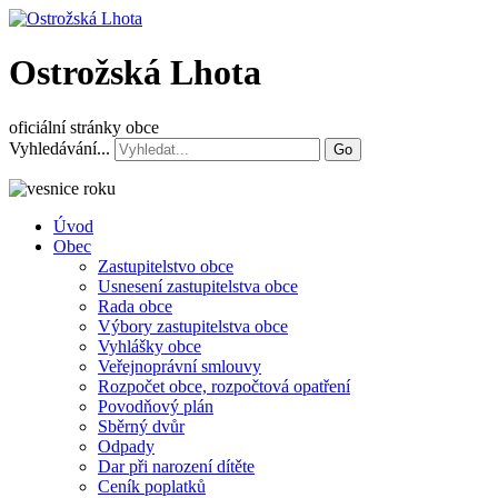
Ostrožská Lhota
oficiální stránky obce
Vyhledávání...
Go
Úvod
Obec
Zastupitelstvo obce
Usnesení zastupitelstva obce
Rada obce
Výbory zastupitelstva obce
Vyhlášky obce
Veřejnoprávní smlouvy
Rozpočet obce, rozpočtová opatření
Povodňový plán
Sběrný dvůr
Odpady
Dar při narození dítěte
Ceník poplatků