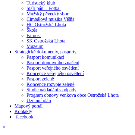
Turistický klub
Staří páni - Fotbal
Mužský pěvecký sbor
Cimbálová muzika Višňa
HC Ostrožská Lhota
Škola
Farnost
SK Ostrožská Lhota
Muzeum
Strategické dokumenty, pasporty
Pasport komunikací
Pasport dopravního značení
Pasport veřejného osvětlení
Koncepce veřejného osvětlení
Pasport zeleně
Koncepce rozvoje zeleně
Studie nakládání s odpady
Program obnovy venkova obce Ostrožská Lhota
Územní plán
Mapový portál
Kontakty
facebook
×