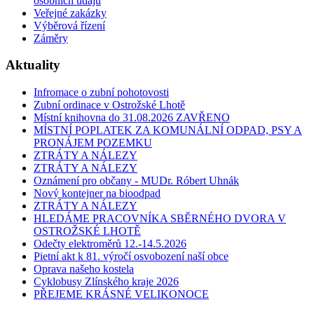
osobních údajů
Veřejné zakázky
Výběrová řízení
Záměry
Aktuality
Infromace o zubní pohotovosti
Zubní ordinace v Ostrožské Lhotě
Místní knihovna do 31.08.2026 ZAVŘENO
MÍSTNÍ POPLATEK ZA KOMUNÁLNÍ ODPAD, PSY A
PRONÁJEM POZEMKU
ZTRÁTY A NÁLEZY
ZTRÁTY A NÁLEZY
Oznámení pro občany - MUDr. Róbert Uhnák
Nový kontejner na bioodpad
ZTRÁTY A NÁLEZY
HLEDÁME PRACOVNÍKA SBĚRNÉHO DVORA V
OSTROŽSKÉ LHOTĚ
Odečty elektroměrů 12.-14.5.2026
Pietní akt k 81. výročí osvobození naší obce
Oprava našeho kostela
Cyklobusy Zlínského kraje 2026
PŘEJEME KRÁSNÉ VELIKONOCE