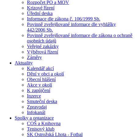
Rozpočet PO a MOV
Krizové řízení
Úřední deska
Informace dle zákona č. 106/1999 Sb.
Povinně zveřejňované informace dle vyhlášky
442/2006 Sb.
Povinně zveřejňované informace dle zákona o ochraně
osobních údajů
Veřejné zakázky
Výběrová řízení
Záměry
Aktuality
Kalendář akcí
Dění v obci a okolí
Obecní hlášení
Akce v okolí
K zapůjčení
Inzerce
Smuteční deska
Zpravodaj
Infokanál
Spolky a organizace
COŠ a Knihovna
Tenisový klub
SK Ostrožská Lhota - Fotbal