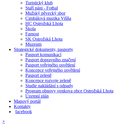
Turistický klub
Staří páni - Fotbal
Mužský pěvecký sbor
Cimbálová muzika Višňa
HC Ostrožská Lhota
Škola
Farnost
SK Ostrožská Lhota
Muzeum
Strategické dokumenty, pasporty
Pasport komunikací
Pasport dopravního značení
Pasport veřejného osvětlení
Koncepce veřejného osvětlení
Pasport zeleně
Koncepce rozvoje zeleně
Studie nakládání s odpady
Program obnovy venkova obce Ostrožská Lhota
Územní plán
Mapový portál
Kontakty
facebook
×