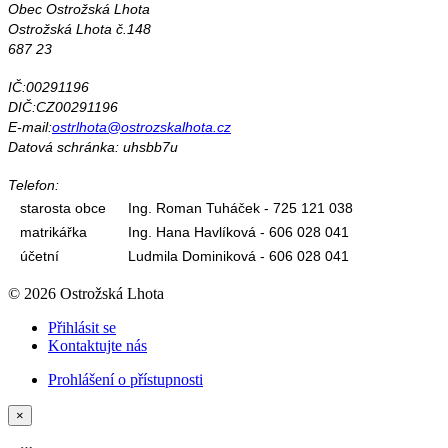
Obec Ostrožská Lhota
Ostrožská Lhota č.148
687 23
IČ:00291196
DIČ:CZ00291196
E-mail:
ostrlhota@ostrozskalhota.cz
Datová schránka: uhsbb7u
Telefon:
starosta obce
Ing. Roman Tuháček - 725 121 038
matrikářka
Ing. Hana Havlíková - 606 028 041
účetní
Ludmila Dominiková - 606 028 041
© 2026 Ostrožská Lhota
Přihlásit se
Kontaktujte nás
Prohlášení o přístupnosti
×