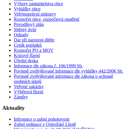
Výbory zastupitelstva obce
Vyhlášky obce
Veřejnoprávní smlouvy
Rozpočet obce, rozpočtová opatření
Povodňový plán
Sběrný dvůr
Odpady
Dar při narození dítěte
Ceník poplatků
Rozpočet PO a MOV
Krizové řízení
Úřední deska
Informace dle zákona č. 106/1999 Sb.
Povinně zveřejňované informace dle vyhlášky 442/2006 Sb.
Povinně zveřejňované informace dle zákona o ochraně
osobních údajů
Veřejné zakázky
Výběrová řízení
Záměry
Aktuality
Infromace o zubní pohotovosti
Zubní ordinace v Ostrožské Lhotě