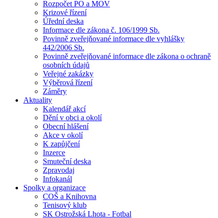
Rozpočet PO a MOV
Krizové řízení
Úřední deska
Informace dle zákona č. 106/1999 Sb.
Povinně zveřejňované informace dle vyhlášky
442/2006 Sb.
Povinně zveřejňované informace dle zákona o ochraně
osobních údajů
Veřejné zakázky
Výběrová řízení
Záměry
Aktuality
Kalendář akcí
Dění v obci a okolí
Obecní hlášení
Akce v okolí
K zapůjčení
Inzerce
Smuteční deska
Zpravodaj
Infokanál
Spolky a organizace
COŠ a Knihovna
Tenisový klub
SK Ostrožská Lhota - Fotbal