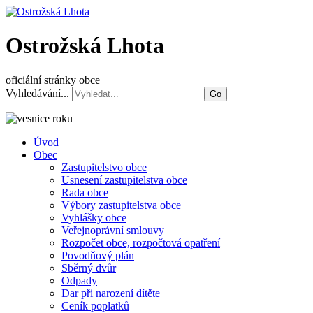
Ostrožská Lhota
oficiální stránky obce
Vyhledávání...
Go
Úvod
Obec
Zastupitelstvo obce
Usnesení zastupitelstva obce
Rada obce
Výbory zastupitelstva obce
Vyhlášky obce
Veřejnoprávní smlouvy
Rozpočet obce, rozpočtová opatření
Povodňový plán
Sběrný dvůr
Odpady
Dar při narození dítěte
Ceník poplatků