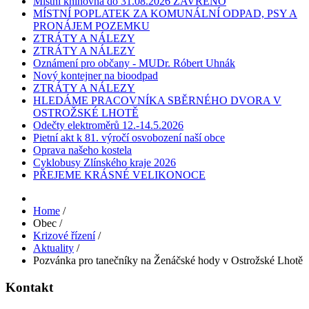
Místní knihovna do 31.08.2026 ZAVŘENO
MÍSTNÍ POPLATEK ZA KOMUNÁLNÍ ODPAD, PSY A
PRONÁJEM POZEMKU
ZTRÁTY A NÁLEZY
ZTRÁTY A NÁLEZY
Oznámení pro občany - MUDr. Róbert Uhnák
Nový kontejner na bioodpad
ZTRÁTY A NÁLEZY
HLEDÁME PRACOVNÍKA SBĚRNÉHO DVORA V
OSTROŽSKÉ LHOTĚ
Odečty elektroměrů 12.-14.5.2026
Pietní akt k 81. výročí osvobození naší obce
Oprava našeho kostela
Cyklobusy Zlínského kraje 2026
PŘEJEME KRÁSNÉ VELIKONOCE
Home
/
Obec
/
Krizové řízení
/
Aktuality
/
Pozvánka pro tanečníky na Ženáčské hody v Ostrožské Lhotě
Kontakt