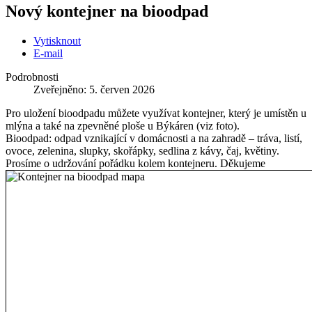
Nový kontejner na bioodpad
Vytisknout
E-mail
Podrobnosti
Zveřejněno: 5. červen 2026
Pro uložení bioodpadu můžete využívat kontejner, který je umístěn u
mlýna a také na zpevněné ploše u Býkáren (viz foto).
Bioodpad: odpad vznikající v domácnosti a na zahradě – tráva, listí,
ovoce, zelenina, slupky, skořápky, sedlina z kávy, čaj, květiny.
Prosíme o udržování pořádku kolem kontejneru. Děkujeme