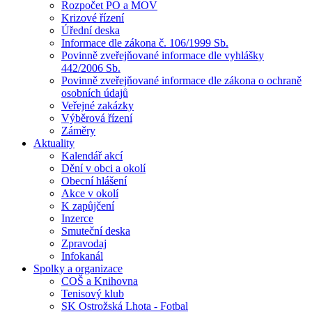
Rozpočet PO a MOV
Krizové řízení
Úřední deska
Informace dle zákona č. 106/1999 Sb.
Povinně zveřejňované informace dle vyhlášky
442/2006 Sb.
Povinně zveřejňované informace dle zákona o ochraně
osobních údajů
Veřejné zakázky
Výběrová řízení
Záměry
Aktuality
Kalendář akcí
Dění v obci a okolí
Obecní hlášení
Akce v okolí
K zapůjčení
Inzerce
Smuteční deska
Zpravodaj
Infokanál
Spolky a organizace
COŠ a Knihovna
Tenisový klub
SK Ostrožská Lhota - Fotbal