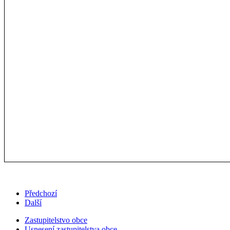
Předchozí
Další
Zastupitelstvo obce
Usnesení zastupitelstva obce