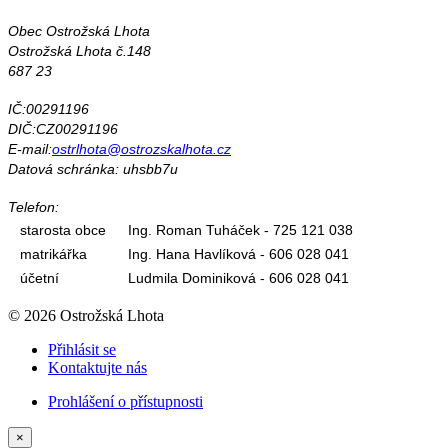
Obec Ostrožská Lhota
Ostrožská Lhota č.148
687 23
IČ:00291196
DIČ:CZ00291196
E-mail:
ostrlhota@ostrozskalhota.cz
Datová schránka: uhsbb7u
Telefon:
starosta obce
Ing. Roman Tuháček - 725 121 038
matrikářka
Ing. Hana Havlíková - 606 028 041
účetní
Ludmila Dominiková - 606 028 041
© 2026 Ostrožská Lhota
Přihlásit se
Kontaktujte nás
Prohlášení o přístupnosti
×