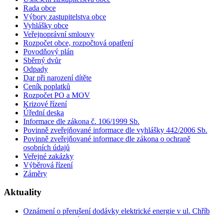
Rada obce
Výbory zastupitelstva obce
Vyhlášky obce
Veřejnoprávní smlouvy
Rozpočet obce, rozpočtová opatření
Povodňový plán
Sběrný dvůr
Odpady
Dar při narození dítěte
Ceník poplatků
Rozpočet PO a MOV
Krizové řízení
Úřední deska
Informace dle zákona č. 106/1999 Sb.
Povinně zveřejňované informace dle vyhlášky 442/2006 Sb.
Povinně zveřejňované informace dle zákona o ochraně
osobních údajů
Veřejné zakázky
Výběrová řízení
Záměry
Aktuality
Oznámení o přerušení dodávky elektrické energie v ul. Chříb