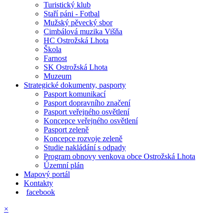
Turistický klub
Staří páni - Fotbal
Mužský pěvecký sbor
Cimbálová muzika Višňa
HC Ostrožská Lhota
Škola
Farnost
SK Ostrožská Lhota
Muzeum
Strategické dokumenty, pasporty
Pasport komunikací
Pasport dopravního značení
Pasport veřejného osvětlení
Koncepce veřejného osvětlení
Pasport zeleně
Koncepce rozvoje zeleně
Studie nakládání s odpady
Program obnovy venkova obce Ostrožská Lhota
Územní plán
Mapový portál
Kontakty
facebook
×