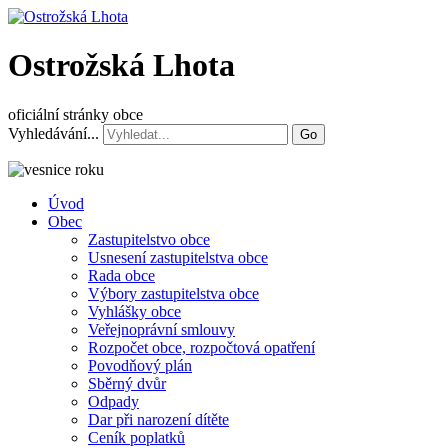
Ostrožská Lhota
oficiální stránky obce
Vyhledávání...
Go
Úvod
Obec
Zastupitelstvo obce
Usnesení zastupitelstva obce
Rada obce
Výbory zastupitelstva obce
Vyhlášky obce
Veřejnoprávní smlouvy
Rozpočet obce, rozpočtová opatření
Povodňový plán
Sběrný dvůr
Odpady
Dar při narození dítěte
Ceník poplatků