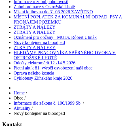
Infromace o zubní pohotovosti
Zubní ordinace v Ostrožské Lhotě
Místní knihovna do 31.08.2026 ZAVŘENO
MÍSTNÍ POPLATEK ZA KOMUNÁLNÍ ODPAD, PSY A
PRONÁJEM POZEMKU
ZTRÁTY A NÁLEZY
ZTRÁTY A NÁLEZY
Oznámení pro občany - MUDr. Róbert Uhnák
Nový kontejner na bioodpad
ZTRÁTY A NÁLEZY
HLEDÁME PRACOVNÍKA SBĚRNÉHO DVORA V
OSTROŽSKÉ LHOTĚ
Odečty elektroměrů 12.-14.5.2026
Pietní akt k 81. výročí osvobození naší obce
Oprava našeho kostela
Cyklobusy Zlínského kraje 2026
Home
/
Obec
/
Informace dle zákona č. 106/1999 Sb.
/
Aktuality
/
Nový kontejner na bioodpad
Kontakt