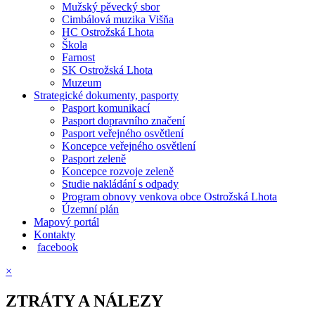
Mužský pěvecký sbor
Cimbálová muzika Višňa
HC Ostrožská Lhota
Škola
Farnost
SK Ostrožská Lhota
Muzeum
Strategické dokumenty, pasporty
Pasport komunikací
Pasport dopravního značení
Pasport veřejného osvětlení
Koncepce veřejného osvětlení
Pasport zeleně
Koncepce rozvoje zeleně
Studie nakládání s odpady
Program obnovy venkova obce Ostrožská Lhota
Územní plán
Mapový portál
Kontakty
facebook
×
ZTRÁTY A NÁLEZY