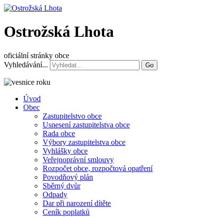
Ostrožská Lhota
oficiální stránky obce
Vyhledávání...
Go
Úvod
Obec
Zastupitelstvo obce
Usnesení zastupitelstva obce
Rada obce
Výbory zastupitelstva obce
Vyhlášky obce
Veřejnoprávní smlouvy
Rozpočet obce, rozpočtová opatření
Povodňový plán
Sběrný dvůr
Odpady
Dar při narození dítěte
Ceník poplatků