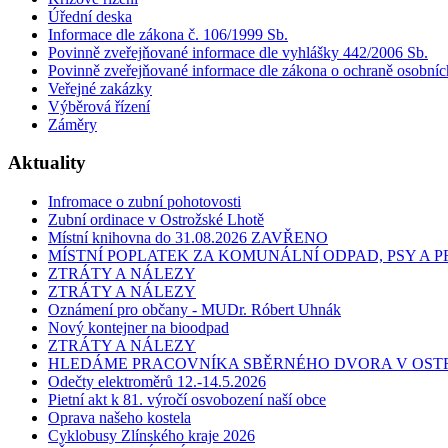
Úřední deska
Informace dle zákona č. 106/1999 Sb.
Povinně zveřejňované informace dle vyhlášky 442/2006 Sb.
Povinně zveřejňované informace dle zákona o ochraně osobníc
Veřejné zakázky
Výběrová řízení
Záměry
Aktuality
Infromace o zubní pohotovosti
Zubní ordinace v Ostrožské Lhotě
Místní knihovna do 31.08.2026 ZAVŘENO
MÍSTNÍ POPLATEK ZA KOMUNÁLNÍ ODPAD, PSY A
ZTRÁTY A NÁLEZY
ZTRÁTY A NÁLEZY
Oznámení pro občany - MUDr. Róbert Uhnák
Nový kontejner na bioodpad
ZTRÁTY A NÁLEZY
HLEDÁME PRACOVNÍKA SBĚRNÉHO DVORA V OST
Odečty elektroměrů 12.-14.5.2026
Pietní akt k 81. výročí osvobození naší obce
Oprava našeho kostela
Cyklobusy Zlínského kraje 2026