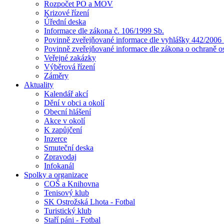
Rozpočet PO a MOV
Krizové řízení
Úřední deska
Informace dle zákona č. 106/1999 Sb.
Povinně zveřejňované informace dle vyhlášky 442/2006 
Povinně zveřejňované informace dle zákona o ochraně o
Veřejné zakázky
Výběrová řízení
Záměry
Aktuality
Kalendář akcí
Dění v obci a okolí
Obecní hlášení
Akce v okolí
K zapůjčení
Inzerce
Smuteční deska
Zpravodaj
Infokanál
Spolky a organizace
COŠ a Knihovna
Tenisový klub
SK Ostrožská Lhota - Fotbal
Turistický klub
Staří páni - Fotbal