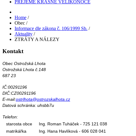
PŘEJEME KRÁSNÉ VELIKONOCE
Home
/
Obec
/
Informace dle zákona č. 106/1999 Sb.
/
Aktuality
/
ZTRÁTY A NÁLEZY
Kontakt
Obec Ostrožská Lhota
Ostrožská Lhota č.148
687 23
IČ:00291196
DIČ:CZ00291196
E-mail:
ostrlhota@ostrozskalhota.cz
Datová schránka: uhsbb7u
Telefon:
starosta obce
Ing. Roman Tuháček - 725 121 038
matrikářka
Ing. Hana Havlíková - 606 028 041