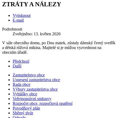
ZTRÁTY A NÁLEZY
Vytisknout
E-mail
Podrobnosti
Zveřejněno: 13. květen 2026
V sále obecního domu, po Dnu matek, zůstaly dámský černý svetřík
a dětská růžová mikina. Majitelé si je můžou vyzvednout na
obecním úřadě.
Předchozí
Další
Zastupitelstvo obce
Usnesení zastupitelstva obce
Rada obce
Výbory zastupitelstva obce
Vyhlášky obce
Veřejnoprávní smlouvy
Rozpočet obce, rozpočtová opatření
Povodňový plán
Sběrný dvůr
Odpady