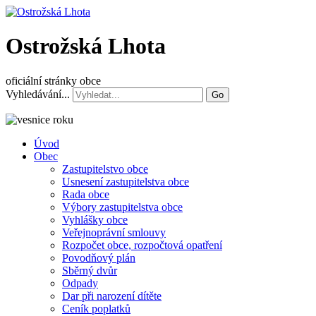
Ostrožská Lhota
oficiální stránky obce
Vyhledávání...
Go
Úvod
Obec
Zastupitelstvo obce
Usnesení zastupitelstva obce
Rada obce
Výbory zastupitelstva obce
Vyhlášky obce
Veřejnoprávní smlouvy
Rozpočet obce, rozpočtová opatření
Povodňový plán
Sběrný dvůr
Odpady
Dar při narození dítěte
Ceník poplatků