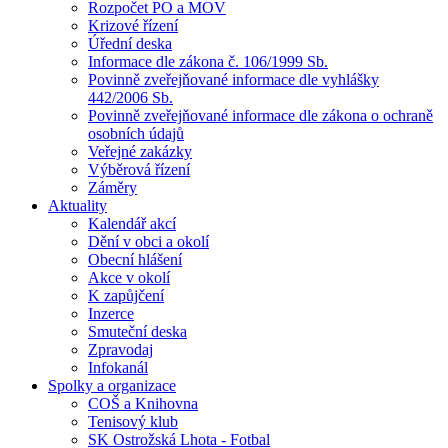
Rozpočet PO a MOV
Krizové řízení
Úřední deska
Informace dle zákona č. 106/1999 Sb.
Povinně zveřejňované informace dle vyhlášky
442/2006 Sb.
Povinně zveřejňované informace dle zákona o ochraně
osobních údajů
Veřejné zakázky
Výběrová řízení
Záměry
Aktuality
Kalendář akcí
Dění v obci a okolí
Obecní hlášení
Akce v okolí
K zapůjčení
Inzerce
Smuteční deska
Zpravodaj
Infokanál
Spolky a organizace
COŠ a Knihovna
Tenisový klub
SK Ostrožská Lhota - Fotbal