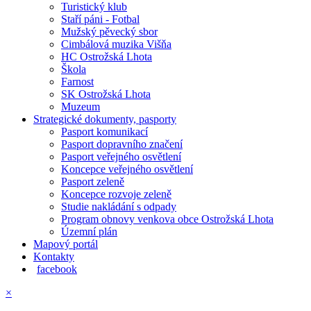
Turistický klub
Staří páni - Fotbal
Mužský pěvecký sbor
Cimbálová muzika Višňa
HC Ostrožská Lhota
Škola
Farnost
SK Ostrožská Lhota
Muzeum
Strategické dokumenty, pasporty
Pasport komunikací
Pasport dopravního značení
Pasport veřejného osvětlení
Koncepce veřejného osvětlení
Pasport zeleně
Koncepce rozvoje zeleně
Studie nakládání s odpady
Program obnovy venkova obce Ostrožská Lhota
Územní plán
Mapový portál
Kontakty
facebook
×