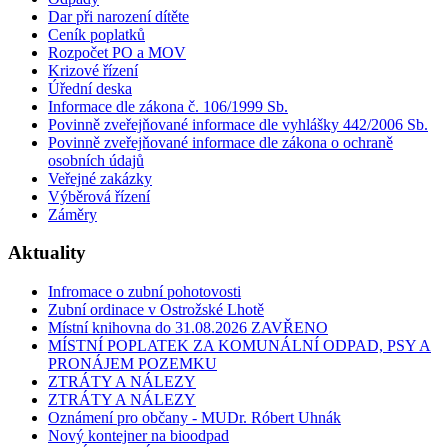
Dar při narození dítěte
Ceník poplatků
Rozpočet PO a MOV
Krizové řízení
Úřední deska
Informace dle zákona č. 106/1999 Sb.
Povinně zveřejňované informace dle vyhlášky 442/2006 Sb.
Povinně zveřejňované informace dle zákona o ochraně
osobních údajů
Veřejné zakázky
Výběrová řízení
Záměry
Aktuality
Infromace o zubní pohotovosti
Zubní ordinace v Ostrožské Lhotě
Místní knihovna do 31.08.2026 ZAVŘENO
MÍSTNÍ POPLATEK ZA KOMUNÁLNÍ ODPAD, PSY A
PRONÁJEM POZEMKU
ZTRÁTY A NÁLEZY
ZTRÁTY A NÁLEZY
Oznámení pro občany - MUDr. Róbert Uhnák
Nový kontejner na bioodpad