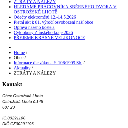
ZTRÁTY A NÁLEZY
HLEDÁME PRACOVNÍKA SBĚRNÉHO DVORA V
OSTROŽSKÉ LHOTĚ
Odečty elektroměrů 12.-14.5.2026
Pietní akt k 81. výročí osvobození naší obce
Oprava našeho kostela
Cyklobusy Zlínského kraje 2026
PŘEJEME KRÁSNÉ VELIKONOCE
Home
/
Obec
/
Informace dle zákona č. 106/1999 Sb.
/
Aktuality
/
ZTRÁTY A NÁLEZY
Kontakt
Obec Ostrožská Lhota
Ostrožská Lhota č.148
687 23
IČ:00291196
DIČ:CZ00291196