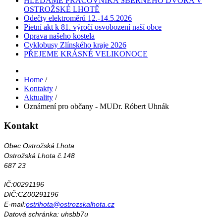
HLEDÁME PRACOVNÍKA SBĚRNÉHO DVORA V
OSTROŽSKÉ LHOTĚ
Odečty elektroměrů 12.-14.5.2026
Pietní akt k 81. výročí osvobození naší obce
Oprava našeho kostela
Cyklobusy Zlínského kraje 2026
PŘEJEME KRÁSNÉ VELIKONOCE
Home
/
Kontakty
/
Aktuality
/
Oznámení pro občany - MUDr. Róbert Uhnák
Kontakt
Obec Ostrožská Lhota
Ostrožská Lhota č.148
687 23
IČ:00291196
DIČ:CZ00291196
E-mail:
ostrlhota@ostrozskalhota.cz
Datová schránka: uhsbb7u