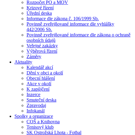
Rozpočet PO a MOV
Krizové řízení
Úřední deska
Informace dle zákona č. 106/1999 Sb.
Povinně zveřejňované informace dle vyhlášky
442/2006 Sb.
Povinně zveřejňované informace dle zákona o ochraně
osobních údajů
Veřejné zakázky
Výběrová řízení
Záměry
Aktuality
Kalendář akcí
Dění v obci a okolí
Obecní hlášení
Akce v okolí
K zapůjčení
Inzerce
Smuteční deska
Zpravodaj
Infokanál
Spolky a organizace
COŠ a Knihovna
Tenisový klub
SK Ostrožská Lhota - Fotbal