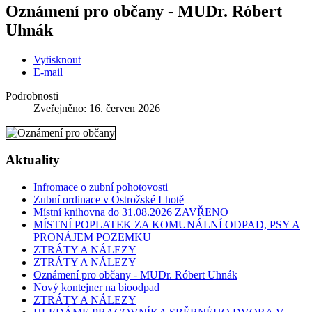
Oznámení pro občany - MUDr. Róbert
Uhnák
Vytisknout
E-mail
Podrobnosti
Zveřejněno: 16. červen 2026
Aktuality
Infromace o zubní pohotovosti
Zubní ordinace v Ostrožské Lhotě
Místní knihovna do 31.08.2026 ZAVŘENO
MÍSTNÍ POPLATEK ZA KOMUNÁLNÍ ODPAD, PSY A
PRONÁJEM POZEMKU
ZTRÁTY A NÁLEZY
ZTRÁTY A NÁLEZY
Oznámení pro občany - MUDr. Róbert Uhnák
Nový kontejner na bioodpad
ZTRÁTY A NÁLEZY