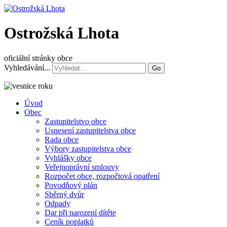
Ostrožská Lhota
oficiální stránky obce
Vyhledávání...
Go
Úvod
Obec
Zastupitelstvo obce
Usnesení zastupitelstva obce
Rada obce
Výbory zastupitelstva obce
Vyhlášky obce
Veřejnoprávní smlouvy
Rozpočet obce, rozpočtová opatření
Povodňový plán
Sběrný dvůr
Odpady
Dar při narození dítěte
Ceník poplatků