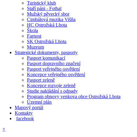
Turistický klub
Staří páni - Fotbal
Mužský pěvecký sbor
Cimbálová muzika Višňa
HC Ostrožská Lhota
Škola
Farnost
SK Ostrožská Lhota
Muzeum
Strategické dokumenty, pasporty
Pasport komunikací
Pasport dopravního značení
Pasport veřejného osvětlení
Koncepce veřejného osvětlení
Pasport zeleně
Koncepce rozvoje zeleně
Studie nakládání s odpady
Program obnovy venkova obce Ostrožská Lhota
Územní plán
Mapový portál
Kontakty
facebook
×