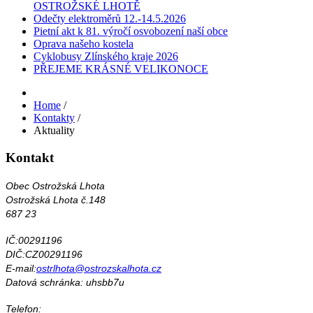
OSTROŽSKÉ LHOTĚ
Odečty elektroměrů 12.-14.5.2026
Pietní akt k 81. výročí osvobození naší obce
Oprava našeho kostela
Cyklobusy Zlínského kraje 2026
PŘEJEME KRÁSNÉ VELIKONOCE
Home
/
Kontakty
/
Aktuality
Kontakt
Obec Ostrožská Lhota
Ostrožská Lhota č.148
687 23
IČ:00291196
DIČ:CZ00291196
E-mail:
ostrlhota@ostrozskalhota.cz
Datová schránka: uhsbb7u
Telefon: