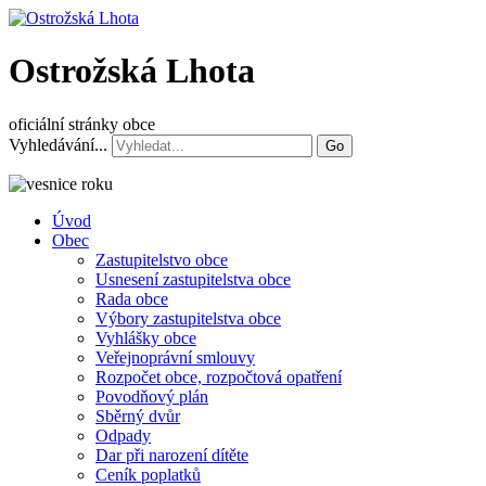
Ostrožská Lhota
oficiální stránky obce
Vyhledávání...
Go
Úvod
Obec
Zastupitelstvo obce
Usnesení zastupitelstva obce
Rada obce
Výbory zastupitelstva obce
Vyhlášky obce
Veřejnoprávní smlouvy
Rozpočet obce, rozpočtová opatření
Povodňový plán
Sběrný dvůr
Odpady
Dar při narození dítěte
Ceník poplatků