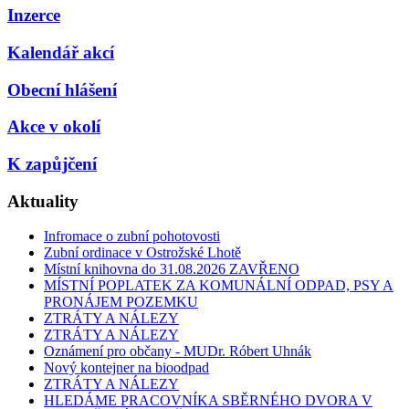
Inzerce
Kalendář akcí
Obecní hlášení
Akce v okolí
K zapůjčení
Aktuality
Infromace o zubní pohotovosti
Zubní ordinace v Ostrožské Lhotě
Místní knihovna do 31.08.2026 ZAVŘENO
MÍSTNÍ POPLATEK ZA KOMUNÁLNÍ ODPAD, PSY A
PRONÁJEM POZEMKU
ZTRÁTY A NÁLEZY
ZTRÁTY A NÁLEZY
Oznámení pro občany - MUDr. Róbert Uhnák
Nový kontejner na bioodpad
ZTRÁTY A NÁLEZY
HLEDÁME PRACOVNÍKA SBĚRNÉHO DVORA V