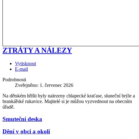
ZTRÁTY A NÁLEZY
Vytisknout
E-mail
Podrobnosti
Zveřejněno: 1. červenec 2026
Na dětském hřišti byly nalezeny chlapecké kraťase, sluneční brýle a
brankářské rukavice. Majitelé si je můžou vyzvednout na obecním
úřadě.
Smuteční deska
Dění v obci a okolí