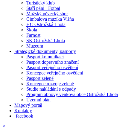
Turistický klub
Staří páni - Fotbal
Mužský pěvecký sbor
Cimbálová muzika Višňa
HC Ostrožská Lhota
Škola
Farnost
SK Ostrožská Lhota
Muzeum
Strategické dokumenty, pasporty
Pasport komunikací
Pasport dopravního značení
Pasport veřejného osvětlení
Koncepce veřejného osvětlení
Pasport zeleně
Koncepce rozvoje zeleně
Studie nakládání s odpady
Program obnovy venkova obce Ostrožská Lhota
Územní plán
Mapový portál
Kontakty
facebook
×