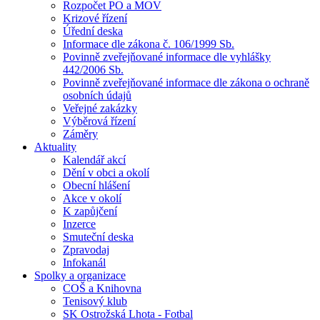
Rozpočet PO a MOV
Krizové řízení
Úřední deska
Informace dle zákona č. 106/1999 Sb.
Povinně zveřejňované informace dle vyhlášky
442/2006 Sb.
Povinně zveřejňované informace dle zákona o ochraně
osobních údajů
Veřejné zakázky
Výběrová řízení
Záměry
Aktuality
Kalendář akcí
Dění v obci a okolí
Obecní hlášení
Akce v okolí
K zapůjčení
Inzerce
Smuteční deska
Zpravodaj
Infokanál
Spolky a organizace
COŠ a Knihovna
Tenisový klub
SK Ostrožská Lhota - Fotbal