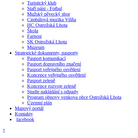
Turistický klub
Staří páni - Fotbal
Mužský pěvecký sbor
Cimbálová muzika Višňa
HC Ostrožská Lhota
Škola
Farnost
SK Ostrožská Lhota
Muzeum
Strategické dokumenty, pasporty
Pasport komunikací
Pasport dopravního značení
Pasport veřejného osvětlení
Koncepce veřejného osvětlení
Pasport zeleně
Koncepce rozvoje zeleně
Studie nakládání s odpady
Program obnovy venkova obce Ostrožská Lhota
Územní plán
Mapový portál
Kontakty
facebook
×