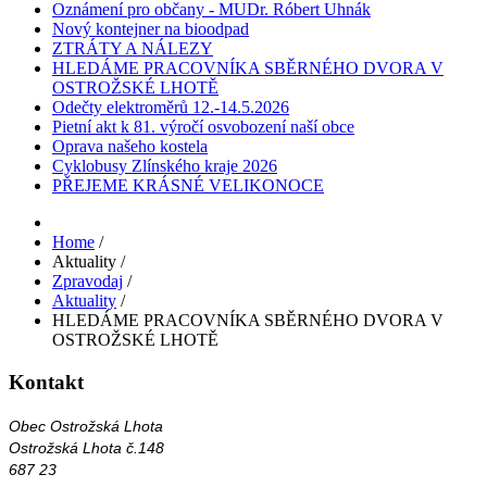
Oznámení pro občany - MUDr. Róbert Uhnák
Nový kontejner na bioodpad
ZTRÁTY A NÁLEZY
HLEDÁME PRACOVNÍKA SBĚRNÉHO DVORA V
OSTROŽSKÉ LHOTĚ
Odečty elektroměrů 12.-14.5.2026
Pietní akt k 81. výročí osvobození naší obce
Oprava našeho kostela
Cyklobusy Zlínského kraje 2026
PŘEJEME KRÁSNÉ VELIKONOCE
Home
/
Aktuality
/
Zpravodaj
/
Aktuality
/
HLEDÁME PRACOVNÍKA SBĚRNÉHO DVORA V
OSTROŽSKÉ LHOTĚ
Kontakt
Obec Ostrožská Lhota
Ostrožská Lhota č.148
687 23