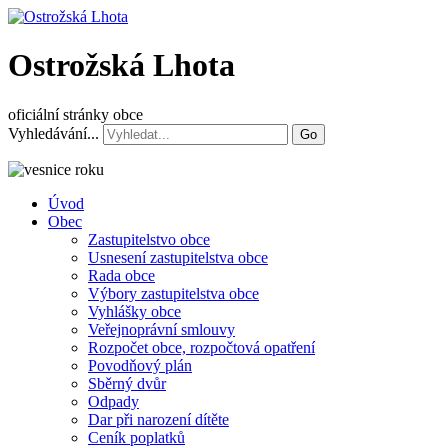
Ostrožská Lhota
oficiální stránky obce
Vyhledávání...
Go
Úvod
Obec
Zastupitelstvo obce
Usnesení zastupitelstva obce
Rada obce
Výbory zastupitelstva obce
Vyhlášky obce
Veřejnoprávní smlouvy
Rozpočet obce, rozpočtová opatření
Povodňový plán
Sběrný dvůr
Odpady
Dar při narození dítěte
Ceník poplatků