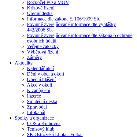
Rozpočet PO a MOV
Krizové řízení
Úřední deska
Informace dle zákona č. 106/1999 Sb.
Povinně zveřejňované informace dle vyhlášky
442/2006 Sb.
Povinně zveřejňované informace dle zákona o ochraně
osobních údajů
Veřejné zakázky
Výběrová řízení
Záměry
Aktuality
Kalendář akcí
Dění v obci a okolí
Obecní hlášení
Akce v okolí
K zapůjčení
Inzerce
Smuteční deska
Zpravodaj
Infokanál
Spolky a organizace
COŠ a Knihovna
Tenisový klub
SK Ostrožská Lhota - Fotbal