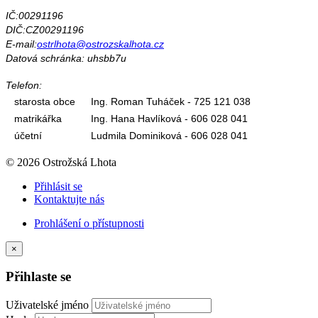
IČ:00291196
DIČ:CZ00291196
E-mail:
ostrlhota@ostrozskalhota.cz
Datová schránka: uhsbb7u
Telefon:
starosta obce
Ing. Roman Tuháček - 725 121 038
matrikářka
Ing. Hana Havlíková - 606 028 041
účetní
Ludmila Dominiková - 606 028 041
© 2026 Ostrožská Lhota
Přihlásit se
Kontaktujte nás
Prohlášení o přístupnosti
×
Přihlaste se
Uživatelské jméno