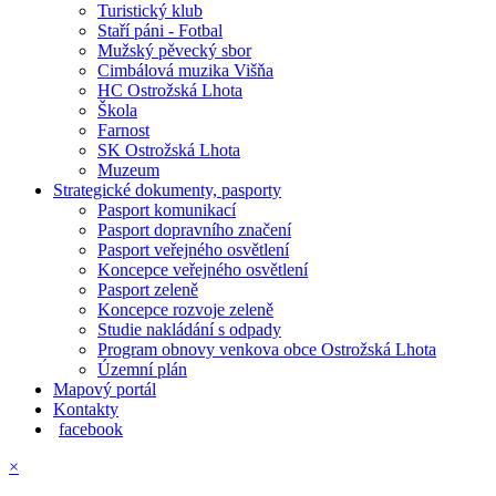
Turistický klub
Staří páni - Fotbal
Mužský pěvecký sbor
Cimbálová muzika Višňa
HC Ostrožská Lhota
Škola
Farnost
SK Ostrožská Lhota
Muzeum
Strategické dokumenty, pasporty
Pasport komunikací
Pasport dopravního značení
Pasport veřejného osvětlení
Koncepce veřejného osvětlení
Pasport zeleně
Koncepce rozvoje zeleně
Studie nakládání s odpady
Program obnovy venkova obce Ostrožská Lhota
Územní plán
Mapový portál
Kontakty
facebook
×