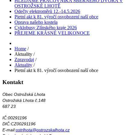
HLEDÁME PRACOVNÍKA SBĚRNÉHO DVORA V
OSTROŽSKÉ LHOTĚ
Odečty elektroměrů 12.-14.5.2026
Pietní akt k 81. výročí osvobození naší obce
Oprava našeho kostela
Cyklobusy Zlínského kraje 2026
PŘEJEME KRÁSNÉ VELIKONOCE
Home
/
Aktuality
/
Zpravodaj
/
Aktuality
/
Pietní akt k 81. výročí osvobození naší obce
Kontakt
Obec Ostrožská Lhota
Ostrožská Lhota č.148
687 23
IČ:00291196
DIČ:CZ00291196
E-mail:
ostrlhota@ostrozskalhota.cz