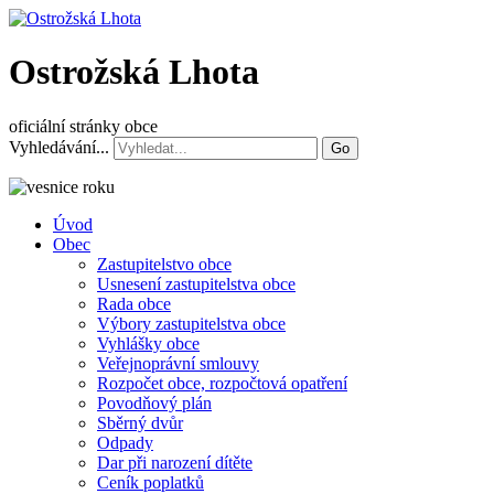
Ostrožská Lhota
oficiální stránky obce
Vyhledávání...
Go
Úvod
Obec
Zastupitelstvo obce
Usnesení zastupitelstva obce
Rada obce
Výbory zastupitelstva obce
Vyhlášky obce
Veřejnoprávní smlouvy
Rozpočet obce, rozpočtová opatření
Povodňový plán
Sběrný dvůr
Odpady
Dar při narození dítěte
Ceník poplatků