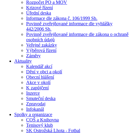
Rozpočet PO a MOV
Krizové řízení
Úřední deska
Informace dle zákona č. 106/1999 Sb.
Povinně zveřejňované informace dle vyhlášky
442/2006 Sb.
Povinně zveřejňované informace dle zákona o ochraně
osobních údajů
Veřejné zakázky
Výběrová řízení
Záměry
Aktuality
Kalendář akcí
Dění v obci a okolí
Obecní hlášení
Akce v okolí
K zapůjčení
Inzerce
Smuteční deska
Zpravodaj
Infokanál
Spolky a organizace
COŠ a Knihovna
Tenisový klub
SK Ostrožská Lhota - Fotbal