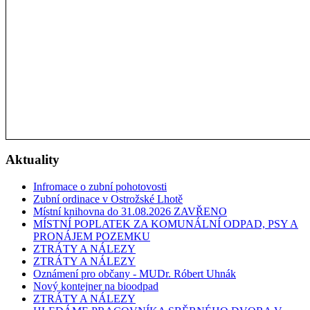
Aktuality
Infromace o zubní pohotovosti
Zubní ordinace v Ostrožské Lhotě
Místní knihovna do 31.08.2026 ZAVŘENO
MÍSTNÍ POPLATEK ZA KOMUNÁLNÍ ODPAD, PSY A
PRONÁJEM POZEMKU
ZTRÁTY A NÁLEZY
ZTRÁTY A NÁLEZY
Oznámení pro občany - MUDr. Róbert Uhnák
Nový kontejner na bioodpad
ZTRÁTY A NÁLEZY