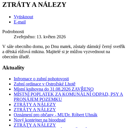
ZTRÁTY A NÁLEZY
Vytisknout
E-mail
Podrobnosti
Zveřejněno: 13. květen 2026
V sále obecního domu, po Dnu matek, zůstaly dámský černý svetřík
a dětská růžová mikina. Majitelé si je můžou vyzvednout na
obecním úřadě.
Aktuality
Infromace o zubní pohotovosti
Zubní ordinace v Ostrožské Lhotě
Místní knihovna do 31.08.2026 ZAVŘENO
MÍSTNÍ POPLATEK ZA KOMUNÁLNÍ ODPAD, PSY A
PRONÁJEM POZEMKU
ZTRÁTY A NÁLEZY
ZTRÁTY A NÁLEZY
Oznámení pro občany - MUDr. Róbert Uhnák
Nový kontejner na bioodpad
ZTRÁTY A NÁLEZY