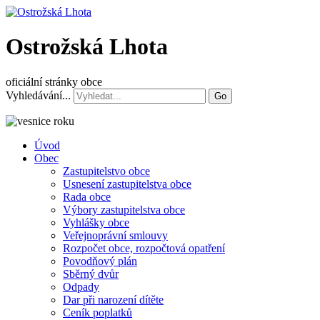
Ostrožská Lhota
oficiální stránky obce
Vyhledávání...
Go
Úvod
Obec
Zastupitelstvo obce
Usnesení zastupitelstva obce
Rada obce
Výbory zastupitelstva obce
Vyhlášky obce
Veřejnoprávní smlouvy
Rozpočet obce, rozpočtová opatření
Povodňový plán
Sběrný dvůr
Odpady
Dar při narození dítěte
Ceník poplatků