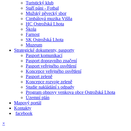
Turistický klub
Staří páni - Fotbal
Mužský pěvecký sbor
Cimbálová muzika Višňa
HC Ostrožská Lhota
Škola
Farnost
SK Ostrožská Lhota
Muzeum
Strategické dokumenty, pasporty
Pasport komunikací
Pasport dopravního značení
Pasport veřejného osvětlení
Koncepce veřejného osvětlení
Pasport zeleně
Koncepce rozvoje zeleně
Studie nakládání s odpady
Program obnovy venkova obce Ostrožská Lhota
Územní plán
Mapový portál
Kontakty
facebook
×