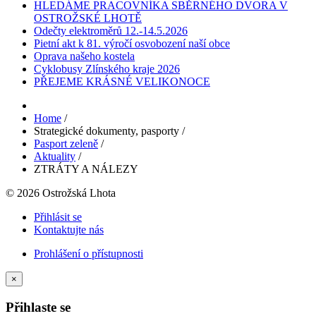
HLEDÁME PRACOVNÍKA SBĚRNÉHO DVORA V
OSTROŽSKÉ LHOTĚ
Odečty elektroměrů 12.-14.5.2026
Pietní akt k 81. výročí osvobození naší obce
Oprava našeho kostela
Cyklobusy Zlínského kraje 2026
PŘEJEME KRÁSNÉ VELIKONOCE
Home
/
Strategické dokumenty, pasporty
/
Pasport zeleně
/
Aktuality
/
ZTRÁTY A NÁLEZY
© 2026 Ostrožská Lhota
Přihlásit se
Kontaktujte nás
Prohlášení o přístupnosti
×
Přihlaste se