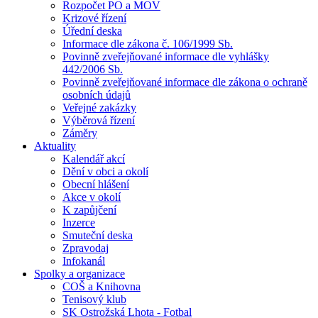
Rozpočet PO a MOV
Krizové řízení
Úřední deska
Informace dle zákona č. 106/1999 Sb.
Povinně zveřejňované informace dle vyhlášky
442/2006 Sb.
Povinně zveřejňované informace dle zákona o ochraně
osobních údajů
Veřejné zakázky
Výběrová řízení
Záměry
Aktuality
Kalendář akcí
Dění v obci a okolí
Obecní hlášení
Akce v okolí
K zapůjčení
Inzerce
Smuteční deska
Zpravodaj
Infokanál
Spolky a organizace
COŠ a Knihovna
Tenisový klub
SK Ostrožská Lhota - Fotbal