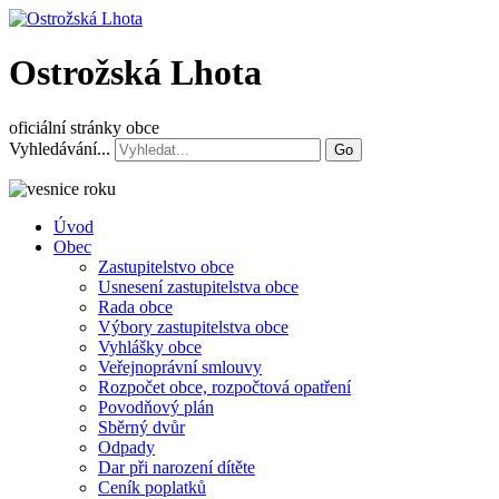
Ostrožská Lhota
oficiální stránky obce
Vyhledávání...
Go
Úvod
Obec
Zastupitelstvo obce
Usnesení zastupitelstva obce
Rada obce
Výbory zastupitelstva obce
Vyhlášky obce
Veřejnoprávní smlouvy
Rozpočet obce, rozpočtová opatření
Povodňový plán
Sběrný dvůr
Odpady
Dar při narození dítěte
Ceník poplatků