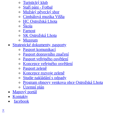
Turistický klub
Staří páni - Fotbal
Mužský pěvecký sbor
Cimbálová muzika Višňa
HC Ostrožská Lhota
Škola
Farnost
SK Ostrožská Lhota
Muzeum
Strategické dokumenty, pasporty
Pasport komunikací
Pasport dopravního značení
Pasport veřejného osvětlení
Koncepce veřejného osvětlení
Pasport zeleně
Koncepce rozvoje zeleně
Studie nakládání s odpady
Program obnovy venkova obce Ostrožská Lhota
Územní plán
Mapový portál
Kontakty
facebook
×