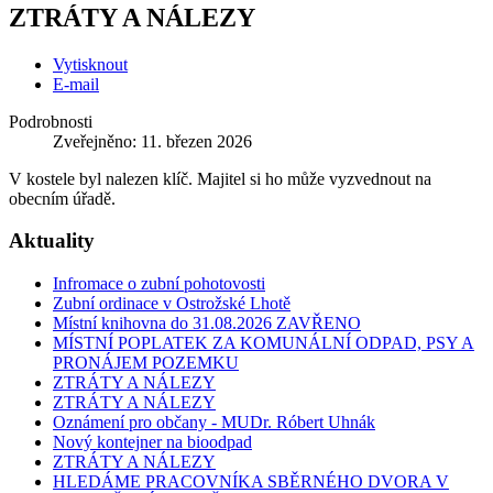
ZTRÁTY A NÁLEZY
Vytisknout
E-mail
Podrobnosti
Zveřejněno: 11. březen 2026
V kostele byl nalezen klíč. Majitel si ho může vyzvednout na
obecním úřadě.
Aktuality
Infromace o zubní pohotovosti
Zubní ordinace v Ostrožské Lhotě
Místní knihovna do 31.08.2026 ZAVŘENO
MÍSTNÍ POPLATEK ZA KOMUNÁLNÍ ODPAD, PSY A
PRONÁJEM POZEMKU
ZTRÁTY A NÁLEZY
ZTRÁTY A NÁLEZY
Oznámení pro občany - MUDr. Róbert Uhnák
Nový kontejner na bioodpad
ZTRÁTY A NÁLEZY
HLEDÁME PRACOVNÍKA SBĚRNÉHO DVORA V