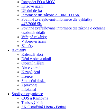
Rozpočet PO a MOV
Krizové řízení
Úřední deska
Informace dle zákona č. 106/1999 Sb.
Povinně zveřejňované informace dle vyhlášky
442/2006 Sb.
Povinně zveřejňované informace dle zákona o ochraně
osobních údajů
Veřejné zakázky
Výběrová řízení
Záměry
Aktuality
Kalendář akcí
Dění v obci a okolí
Obecní hlášení
Akce v okolí
K zapůjčení
Inzerce
Smuteční deska
Zpravodaj
Infokanál
Spolky a organizace
COŠ a Knihovna
Tenisový klub
SK Ostrožská Lhota - Fotbal