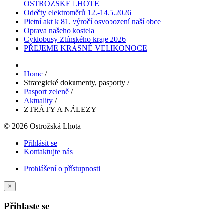
OSTROŽSKÉ LHOTĚ
Odečty elektroměrů 12.-14.5.2026
Pietní akt k 81. výročí osvobození naší obce
Oprava našeho kostela
Cyklobusy Zlínského kraje 2026
PŘEJEME KRÁSNÉ VELIKONOCE
Home
/
Strategické dokumenty, pasporty
/
Pasport zeleně
/
Aktuality
/
ZTRÁTY A NÁLEZY
© 2026 Ostrožská Lhota
Přihlásit se
Kontaktujte nás
Prohlášení o přístupnosti
×
Přihlaste se