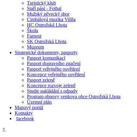
Turistický klub
Staří páni - Fotbal
Mužský pěvecký sbor
Cimbálová muzika Višňa
HC Ostrožská Lhota
Škola
Farnost
SK Ostrožská Lhota
Muzeum
Strategické dokumenty, pasporty
Pasport komunikací
Pasport dopravního značení
Pasport veřejného osvětlení
Koncepce veřejného osvětlení
Pasport zeleně
Koncepce rozvoje zeleně
Studie nakládání s odpady
Program obnovy venkova obce Ostrožská Lhota
Územní plán
Mapový portál
Kontakty
facebook
×