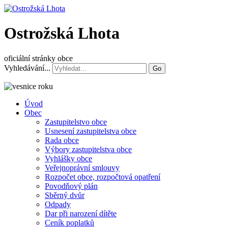
Ostrožská Lhota
oficiální stránky obce
Vyhledávání...
Go
Úvod
Obec
Zastupitelstvo obce
Usnesení zastupitelstva obce
Rada obce
Výbory zastupitelstva obce
Vyhlášky obce
Veřejnoprávní smlouvy
Rozpočet obce, rozpočtová opatření
Povodňový plán
Sběrný dvůr
Odpady
Dar při narození dítěte
Ceník poplatků