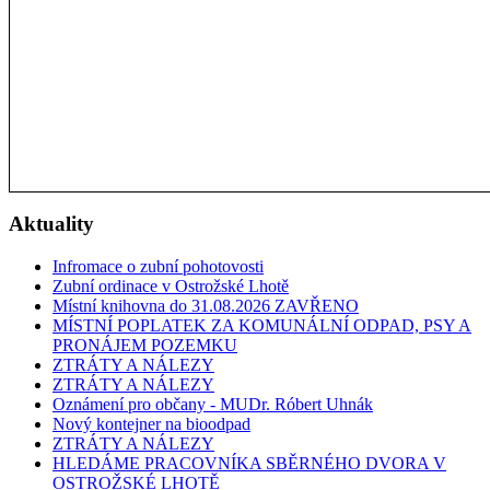
Aktuality
Infromace o zubní pohotovosti
Zubní ordinace v Ostrožské Lhotě
Místní knihovna do 31.08.2026 ZAVŘENO
MÍSTNÍ POPLATEK ZA KOMUNÁLNÍ ODPAD, PSY A
PRONÁJEM POZEMKU
ZTRÁTY A NÁLEZY
ZTRÁTY A NÁLEZY
Oznámení pro občany - MUDr. Róbert Uhnák
Nový kontejner na bioodpad
ZTRÁTY A NÁLEZY
HLEDÁME PRACOVNÍKA SBĚRNÉHO DVORA V
OSTROŽSKÉ LHOTĚ