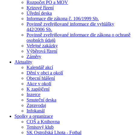
Rozpočet PO a MOV
Krizové řízení
Úřední deska
Informace dle zákona č. 106/1999 Sb.
Povinně zveřejňované informace dle vyhlášky
442/2006 Sb.
Povinně zveřejňované informace dle zákona o ochraně
osobních údajů
Veřejné zakázky
Výběrová řízení
Záměry
Aktuality
Kalendář akcí
Dění v obci a okolí
Obecní hlášení
Akce v okolí
K zapůjčení
Inzerce
Smuteční deska
Zpravodaj
Infokanál
Spolky a organizace
COŠ a Knihovna
Tenisový klub
SK Ostrožská Lhota - Fotbal