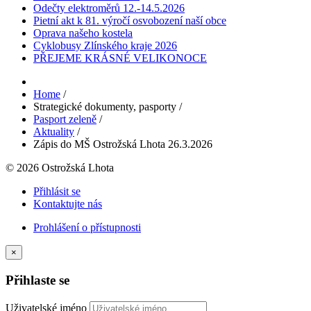
Odečty elektroměrů 12.-14.5.2026
Pietní akt k 81. výročí osvobození naší obce
Oprava našeho kostela
Cyklobusy Zlínského kraje 2026
PŘEJEME KRÁSNÉ VELIKONOCE
Home
/
Strategické dokumenty, pasporty
/
Pasport zeleně
/
Aktuality
/
Zápis do MŠ Ostrožská Lhota 26.3.2026
© 2026 Ostrožská Lhota
Přihlásit se
Kontaktujte nás
Prohlášení o přístupnosti
×
Přihlaste se
Uživatelské jméno