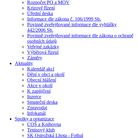
Rozpočet PO a MOV
Krizové řízení
Úřední deska
Informace dle zákona č. 106/1999 Sb.
Povinně zveřejňované informace dle vyhlášky
442/2006 Sb.
Povinně zveřejňované informace dle zákona o ochraně
osobních údajů
Veřejné zakázky
Výběrová řízení
Záměry
Aktuality
Kalendář akcí
Dění v obci a okolí
Obecní hlášení
Akce v okolí
K zapůjčení
Inzerce
Smuteční deska
Zpravodaj
Infokanál
Spolky a organizace
COŠ a Knihovna
Tenisový klub
SK Ostrožská Lhota - Fotbal