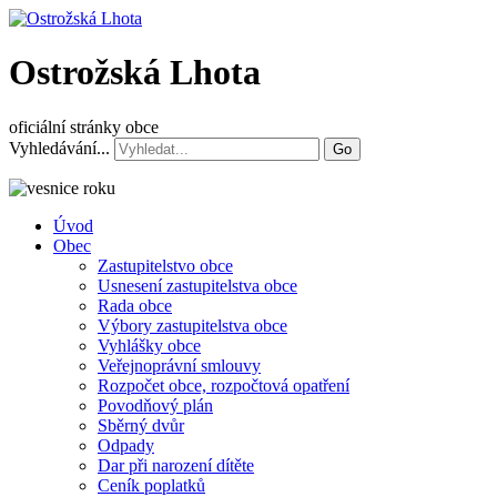
Ostrožská Lhota
oficiální stránky obce
Vyhledávání...
Go
Úvod
Obec
Zastupitelstvo obce
Usnesení zastupitelstva obce
Rada obce
Výbory zastupitelstva obce
Vyhlášky obce
Veřejnoprávní smlouvy
Rozpočet obce, rozpočtová opatření
Povodňový plán
Sběrný dvůr
Odpady
Dar při narození dítěte
Ceník poplatků