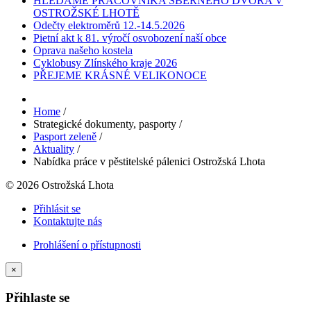
HLEDÁME PRACOVNÍKA SBĚRNÉHO DVORA V
OSTROŽSKÉ LHOTĚ
Odečty elektroměrů 12.-14.5.2026
Pietní akt k 81. výročí osvobození naší obce
Oprava našeho kostela
Cyklobusy Zlínského kraje 2026
PŘEJEME KRÁSNÉ VELIKONOCE
Home
/
Strategické dokumenty, pasporty
/
Pasport zeleně
/
Aktuality
/
Nabídka práce v pěstitelské pálenici Ostrožská Lhota
© 2026 Ostrožská Lhota
Přihlásit se
Kontaktujte nás
Prohlášení o přístupnosti
×
Přihlaste se