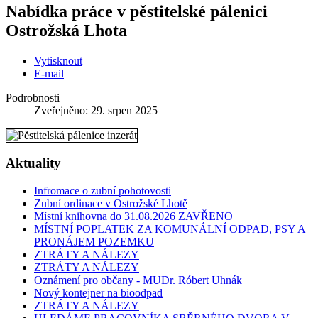
Nabídka práce v pěstitelské pálenici
Ostrožská Lhota
Vytisknout
E-mail
Podrobnosti
Zveřejněno: 29. srpen 2025
Aktuality
Infromace o zubní pohotovosti
Zubní ordinace v Ostrožské Lhotě
Místní knihovna do 31.08.2026 ZAVŘENO
MÍSTNÍ POPLATEK ZA KOMUNÁLNÍ ODPAD, PSY A
PRONÁJEM POZEMKU
ZTRÁTY A NÁLEZY
ZTRÁTY A NÁLEZY
Oznámení pro občany - MUDr. Róbert Uhnák
Nový kontejner na bioodpad
ZTRÁTY A NÁLEZY