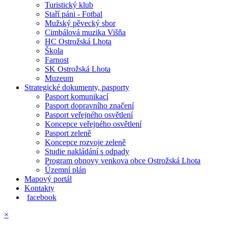
Turistický klub
Staří páni - Fotbal
Mužský pěvecký sbor
Cimbálová muzika Višňa
HC Ostrožská Lhota
Škola
Farnost
SK Ostrožská Lhota
Muzeum
Strategické dokumenty, pasporty
Pasport komunikací
Pasport dopravního značení
Pasport veřejného osvětlení
Koncepce veřejného osvětlení
Pasport zeleně
Koncepce rozvoje zeleně
Studie nakládání s odpady
Program obnovy venkova obce Ostrožská Lhota
Územní plán
Mapový portál
Kontakty
facebook
×