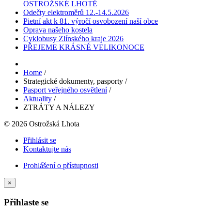
OSTROŽSKÉ LHOTĚ
Odečty elektroměrů 12.-14.5.2026
Pietní akt k 81. výročí osvobození naší obce
Oprava našeho kostela
Cyklobusy Zlínského kraje 2026
PŘEJEME KRÁSNÉ VELIKONOCE
Home
/
Strategické dokumenty, pasporty
/
Pasport veřejného osvětlení
/
Aktuality
/
ZTRÁTY A NÁLEZY
© 2026 Ostrožská Lhota
Přihlásit se
Kontaktujte nás
Prohlášení o přístupnosti
×
Přihlaste se