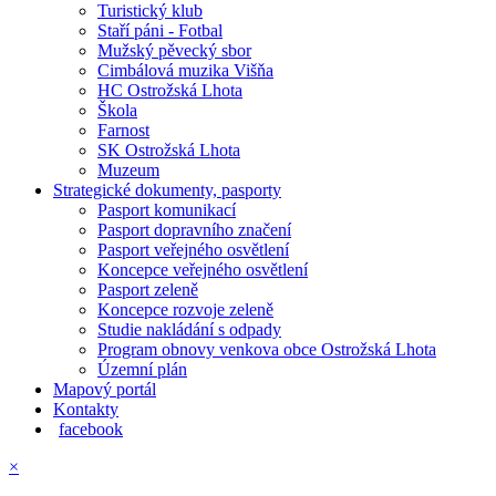
Turistický klub
Staří páni - Fotbal
Mužský pěvecký sbor
Cimbálová muzika Višňa
HC Ostrožská Lhota
Škola
Farnost
SK Ostrožská Lhota
Muzeum
Strategické dokumenty, pasporty
Pasport komunikací
Pasport dopravního značení
Pasport veřejného osvětlení
Koncepce veřejného osvětlení
Pasport zeleně
Koncepce rozvoje zeleně
Studie nakládání s odpady
Program obnovy venkova obce Ostrožská Lhota
Územní plán
Mapový portál
Kontakty
facebook
×