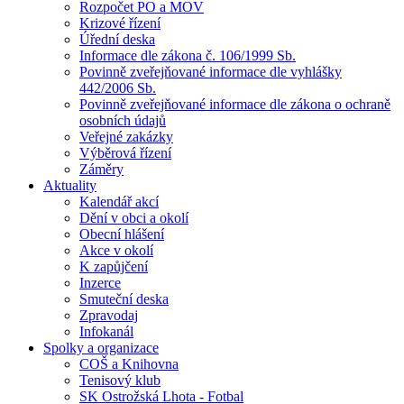
Rozpočet PO a MOV
Krizové řízení
Úřední deska
Informace dle zákona č. 106/1999 Sb.
Povinně zveřejňované informace dle vyhlášky
442/2006 Sb.
Povinně zveřejňované informace dle zákona o ochraně
osobních údajů
Veřejné zakázky
Výběrová řízení
Záměry
Aktuality
Kalendář akcí
Dění v obci a okolí
Obecní hlášení
Akce v okolí
K zapůjčení
Inzerce
Smuteční deska
Zpravodaj
Infokanál
Spolky a organizace
COŠ a Knihovna
Tenisový klub
SK Ostrožská Lhota - Fotbal