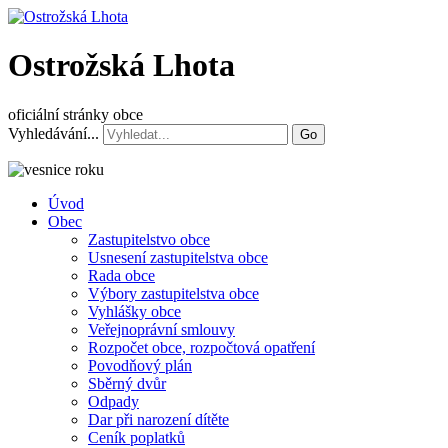
Ostrožská Lhota
oficiální stránky obce
Vyhledávání...
Go
Úvod
Obec
Zastupitelstvo obce
Usnesení zastupitelstva obce
Rada obce
Výbory zastupitelstva obce
Vyhlášky obce
Veřejnoprávní smlouvy
Rozpočet obce, rozpočtová opatření
Povodňový plán
Sběrný dvůr
Odpady
Dar při narození dítěte
Ceník poplatků