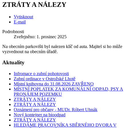
ZTRÁTY A NÁLEZY
Vytisknout
E-mail
Podrobnosti
Zveřejněno: 1. prosinec 2025
Na obecním parkovišti byl nalezen klíč od auta. Majitel si ho může
vyzvednout na obecním úřadě.
Aktuality
Infromace o zubní pohotovosti
Zubní ordinace v Ostrožské Lhotě
Místní knihovna do 31.08.2026 ZAVŘENO
MÍSTNÍ POPLATEK ZA KOMUNÁLNÍ ODPAD, PSY A
PRONÁJEM POZEMKU
ZTRÁTY A NÁLEZY
ZTRÁTY A NÁLEZY
Oznámení pro občany - MUDr. Róbert Uhnák
Nový kontejner na bioodpad
ZTRÁTY A NÁLEZY
HLEDÁME PRACOVNÍKA SBĚRNÉHO DVORA V