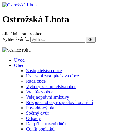
Ostrožská Lhota
oficiální stránky obce
Vyhledávání...
Go
Úvod
Obec
Zastupitelstvo obce
Usnesení zastupitelstva obce
Rada obce
Výbory zastupitelstva obce
Vyhlášky obce
Veřejnoprávní smlouvy
Rozpočet obce, rozpočtová opatření
Povodňový plán
Sběrný dvůr
Odpady
Dar při narození dítěte
Ceník poplatků