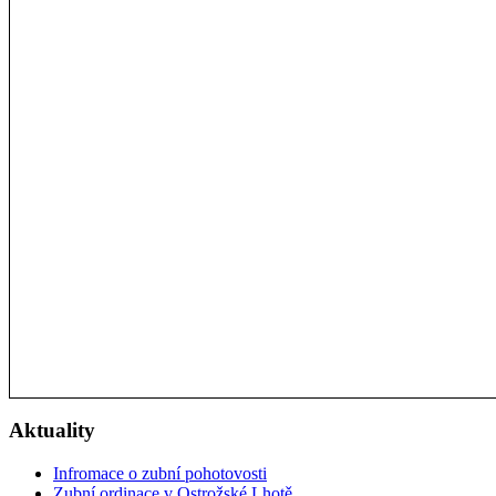
Aktuality
Infromace o zubní pohotovosti
Zubní ordinace v Ostrožské Lhotě