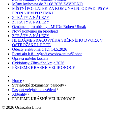
Místní knihovna do 31.08.2026 ZAVŘENO
MÍSTNÍ POPLATEK ZA KOMUNÁLNÍ ODPAD, PSY A
PRONÁJEM POZEMKU
ZTRÁTY A NÁLEZY
ZTRÁTY A NÁLEZY
Oznámení pro občany - MUDr. Róbert Uhnák
Nový kontejner na bioodpad
ZTRÁTY A NÁLEZY
HLEDÁME PRACOVNÍKA SBĚRNÉHO DVORA V
OSTROŽSKÉ LHOTĚ
Odečty elektroměrů 12.-14.5.2026
Pietní akt k 81. výročí osvobození naší obce
Oprava našeho kostela
Cyklobusy Zlínského kraje 2026
PŘEJEME KRÁSNÉ VELIKONOCE
Home
/
Strategické dokumenty, pasporty
/
Pasport veřejného osvětlení
/
Aktuality
/
PŘEJEME KRÁSNÉ VELIKONOCE
© 2026 Ostrožská Lhota