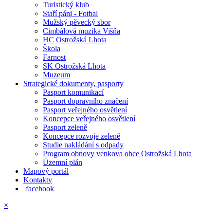
Turistický klub
Staří páni - Fotbal
Mužský pěvecký sbor
Cimbálová muzika Višňa
HC Ostrožská Lhota
Škola
Farnost
SK Ostrožská Lhota
Muzeum
Strategické dokumenty, pasporty
Pasport komunikací
Pasport dopravního značení
Pasport veřejného osvětlení
Koncepce veřejného osvětlení
Pasport zeleně
Koncepce rozvoje zeleně
Studie nakládání s odpady
Program obnovy venkova obce Ostrožská Lhota
Územní plán
Mapový portál
Kontakty
facebook
×