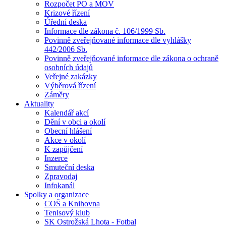
Rozpočet PO a MOV
Krizové řízení
Úřední deska
Informace dle zákona č. 106/1999 Sb.
Povinně zveřejňované informace dle vyhlášky
442/2006 Sb.
Povinně zveřejňované informace dle zákona o ochraně
osobních údajů
Veřejné zakázky
Výběrová řízení
Záměry
Aktuality
Kalendář akcí
Dění v obci a okolí
Obecní hlášení
Akce v okolí
K zapůjčení
Inzerce
Smuteční deska
Zpravodaj
Infokanál
Spolky a organizace
COŠ a Knihovna
Tenisový klub
SK Ostrožská Lhota - Fotbal