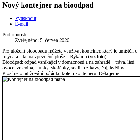
Nový kontejner na bioodpad
Vytisknout
E-mail
Podrobnosti
Zveřejněno: 5. červen 2026
Pro uložení bioodpadu můžete využívat kontejner, který je umístěn u
mlýna a také na zpevněné ploše u Býkáren (viz foto).
Bioodpad: odpad vznikající v domácnosti a na zahradě – tráva, listí,
ovoce, zelenina, slupky, skořápky, sedlina z kávy, čaj, květiny.
Prosíme o udržování pořádku kolem kontejneru. Děkujeme