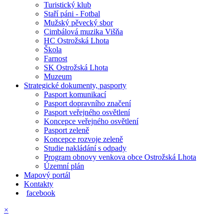
Turistický klub
Staří páni - Fotbal
Mužský pěvecký sbor
Cimbálová muzika Višňa
HC Ostrožská Lhota
Škola
Farnost
SK Ostrožská Lhota
Muzeum
Strategické dokumenty, pasporty
Pasport komunikací
Pasport dopravního značení
Pasport veřejného osvětlení
Koncepce veřejného osvětlení
Pasport zeleně
Koncepce rozvoje zeleně
Studie nakládání s odpady
Program obnovy venkova obce Ostrožská Lhota
Územní plán
Mapový portál
Kontakty
facebook
×