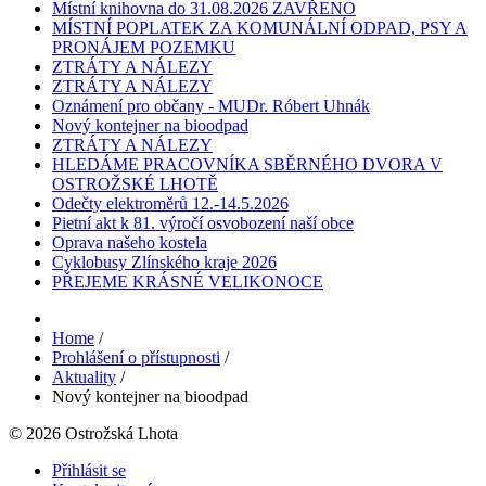
Místní knihovna do 31.08.2026 ZAVŘENO
MÍSTNÍ POPLATEK ZA KOMUNÁLNÍ ODPAD, PSY A
PRONÁJEM POZEMKU
ZTRÁTY A NÁLEZY
ZTRÁTY A NÁLEZY
Oznámení pro občany - MUDr. Róbert Uhnák
Nový kontejner na bioodpad
ZTRÁTY A NÁLEZY
HLEDÁME PRACOVNÍKA SBĚRNÉHO DVORA V
OSTROŽSKÉ LHOTĚ
Odečty elektroměrů 12.-14.5.2026
Pietní akt k 81. výročí osvobození naší obce
Oprava našeho kostela
Cyklobusy Zlínského kraje 2026
PŘEJEME KRÁSNÉ VELIKONOCE
Home
/
Prohlášení o přístupnosti
/
Aktuality
/
Nový kontejner na bioodpad
© 2026 Ostrožská Lhota
Přihlásit se