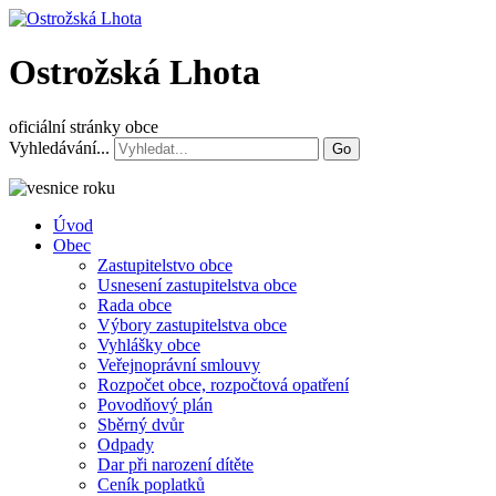
Ostrožská Lhota
oficiální stránky obce
Vyhledávání...
Go
Úvod
Obec
Zastupitelstvo obce
Usnesení zastupitelstva obce
Rada obce
Výbory zastupitelstva obce
Vyhlášky obce
Veřejnoprávní smlouvy
Rozpočet obce, rozpočtová opatření
Povodňový plán
Sběrný dvůr
Odpady
Dar při narození dítěte
Ceník poplatků