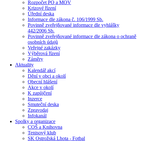
Rozpočet PO a MOV
Krizové řízení
Úřední deska
Informace dle zákona č. 106/1999 Sb.
Povinně zveřejňované informace dle vyhlášky
442/2006 Sb.
Povinně zveřejňované informace dle zákona o ochraně
osobních údajů
Veřejné zakázky
Výběrová řízení
Záměry
Aktuality
Kalendář akcí
Dění v obci a okolí
Obecní hlášení
Akce v okolí
K zapůjčení
Inzerce
Smuteční deska
Zpravodaj
Infokanál
Spolky a organizace
COŠ a Knihovna
Tenisový klub
SK Ostrožská Lhota - Fotbal