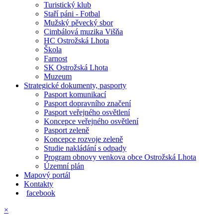
Turistický klub
Staří páni - Fotbal
Mužský pěvecký sbor
Cimbálová muzika Višňa
HC Ostrožská Lhota
Škola
Farnost
SK Ostrožská Lhota
Muzeum
Strategické dokumenty, pasporty
Pasport komunikací
Pasport dopravního značení
Pasport veřejného osvětlení
Koncepce veřejného osvětlení
Pasport zeleně
Koncepce rozvoje zeleně
Studie nakládání s odpady
Program obnovy venkova obce Ostrožská Lhota
Územní plán
Mapový portál
Kontakty
facebook
×