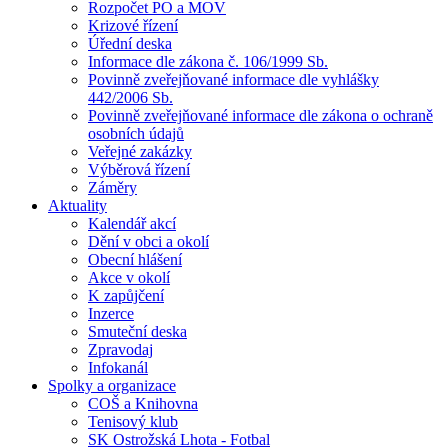
Rozpočet PO a MOV
Krizové řízení
Úřední deska
Informace dle zákona č. 106/1999 Sb.
Povinně zveřejňované informace dle vyhlášky
442/2006 Sb.
Povinně zveřejňované informace dle zákona o ochraně
osobních údajů
Veřejné zakázky
Výběrová řízení
Záměry
Aktuality
Kalendář akcí
Dění v obci a okolí
Obecní hlášení
Akce v okolí
K zapůjčení
Inzerce
Smuteční deska
Zpravodaj
Infokanál
Spolky a organizace
COŠ a Knihovna
Tenisový klub
SK Ostrožská Lhota - Fotbal