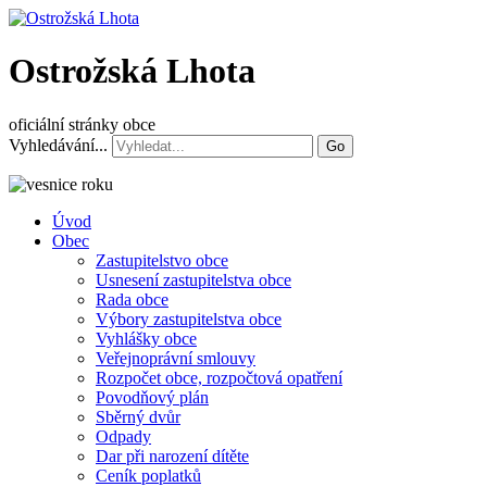
Ostrožská Lhota
oficiální stránky obce
Vyhledávání...
Go
Úvod
Obec
Zastupitelstvo obce
Usnesení zastupitelstva obce
Rada obce
Výbory zastupitelstva obce
Vyhlášky obce
Veřejnoprávní smlouvy
Rozpočet obce, rozpočtová opatření
Povodňový plán
Sběrný dvůr
Odpady
Dar při narození dítěte
Ceník poplatků