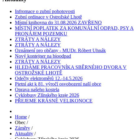
Infromace o zubní pohotovosti
Zubní ordinace v Ostrožské Lhotě
Místní knihovna do 31.08.2026 ZAVŘENO
MÍSTNÍ POPLATEK ZA KOMUNÁLNÍ ODPAD, PSY A
PRONÁJEM POZEMKU
ZTRÁTY A NÁLEZY
ZTRÁTY A NÁLEZY
Oznámení pro občany - MUDr. Róbert Uhnák
Nový kontejner na bioodpad
ZTRÁTY A NÁLEZY
HLEDÁME PRACOVNÍKA SBĚRNÉHO DVORA V
OSTROŽSKÉ LHOTĚ
Odečty elektroměrů 12.-14.5.2026
Pietní akt k 81. výročí osvobození naší obce
Oprava našeho kostela
Cyklobusy Zlínského kraje 2026
PŘEJEME KRÁSNÉ VELIKONOCE
Home
/
Obec
/
Záměry
/
Aktuality
/