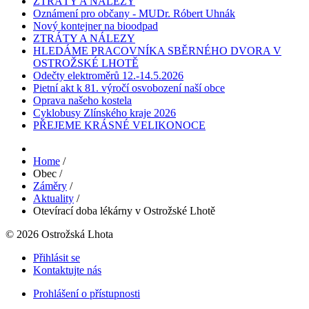
ZTRÁTY A NÁLEZY
Oznámení pro občany - MUDr. Róbert Uhnák
Nový kontejner na bioodpad
ZTRÁTY A NÁLEZY
HLEDÁME PRACOVNÍKA SBĚRNÉHO DVORA V
OSTROŽSKÉ LHOTĚ
Odečty elektroměrů 12.-14.5.2026
Pietní akt k 81. výročí osvobození naší obce
Oprava našeho kostela
Cyklobusy Zlínského kraje 2026
PŘEJEME KRÁSNÉ VELIKONOCE
Home
/
Obec
/
Záměry
/
Aktuality
/
Otevírací doba lékárny v Ostrožské Lhotě
© 2026 Ostrožská Lhota
Přihlásit se
Kontaktujte nás
Prohlášení o přístupnosti