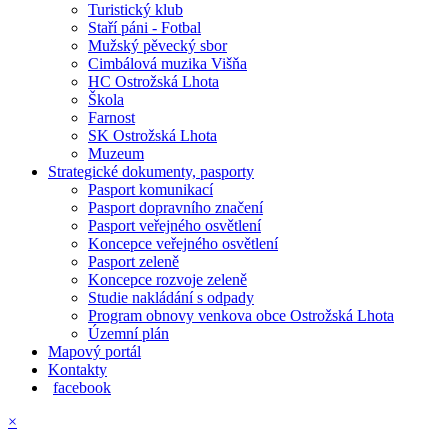
Turistický klub
Staří páni - Fotbal
Mužský pěvecký sbor
Cimbálová muzika Višňa
HC Ostrožská Lhota
Škola
Farnost
SK Ostrožská Lhota
Muzeum
Strategické dokumenty, pasporty
Pasport komunikací
Pasport dopravního značení
Pasport veřejného osvětlení
Koncepce veřejného osvětlení
Pasport zeleně
Koncepce rozvoje zeleně
Studie nakládání s odpady
Program obnovy venkova obce Ostrožská Lhota
Územní plán
Mapový portál
Kontakty
facebook
×