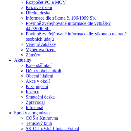
Rozpočet PO a MOV
Krizové řízení
Úřední deska
Informace dle zákona č. 106/1999 Sb.
Povinně zveřejňované informace dle vyhlášky
442/2006 Sb.
Povinně zveřejňované informace dle zákona o ochraně
osobních údajů
Veřejné zakázky
Výběrová řízení
Záměry
Aktuality
Kalendář akcí
Dění v obci a okolí
Obecní hlášení
Akce v okolí
K zapůjčení
Inzerce
Smuteční deska
Zpravodaj
Infokanál
Spolky a organizace
COŠ a Knihovna
Tenisový klub
SK Ostrožská Lhota - Fotbal