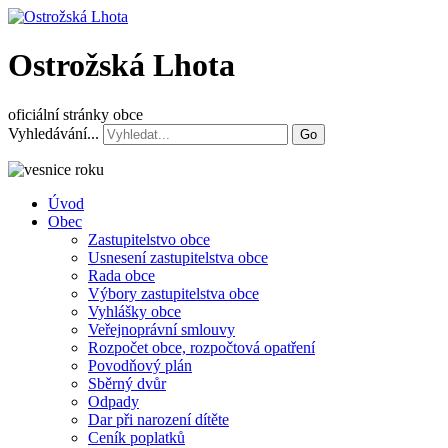
Ostrožská Lhota
oficiální stránky obce
Vyhledávání...
Go
Úvod
Obec
Zastupitelstvo obce
Usnesení zastupitelstva obce
Rada obce
Výbory zastupitelstva obce
Vyhlášky obce
Veřejnoprávní smlouvy
Rozpočet obce, rozpočtová opatření
Povodňový plán
Sběrný dvůr
Odpady
Dar při narození dítěte
Ceník poplatků