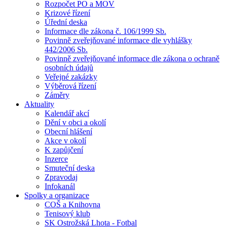
Rozpočet PO a MOV
Krizové řízení
Úřední deska
Informace dle zákona č. 106/1999 Sb.
Povinně zveřejňované informace dle vyhlášky
442/2006 Sb.
Povinně zveřejňované informace dle zákona o ochraně
osobních údajů
Veřejné zakázky
Výběrová řízení
Záměry
Aktuality
Kalendář akcí
Dění v obci a okolí
Obecní hlášení
Akce v okolí
K zapůjčení
Inzerce
Smuteční deska
Zpravodaj
Infokanál
Spolky a organizace
COŠ a Knihovna
Tenisový klub
SK Ostrožská Lhota - Fotbal