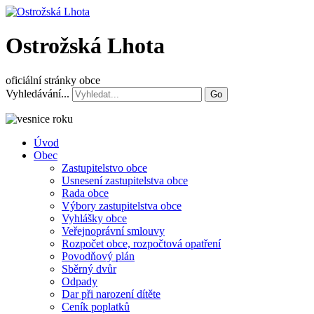
Ostrožská Lhota
oficiální stránky obce
Vyhledávání...
Go
Úvod
Obec
Zastupitelstvo obce
Usnesení zastupitelstva obce
Rada obce
Výbory zastupitelstva obce
Vyhlášky obce
Veřejnoprávní smlouvy
Rozpočet obce, rozpočtová opatření
Povodňový plán
Sběrný dvůr
Odpady
Dar při narození dítěte
Ceník poplatků