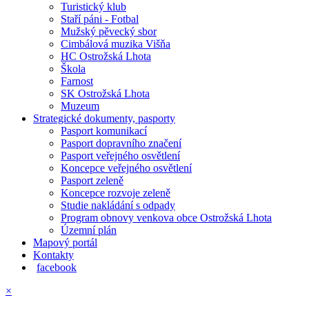
Turistický klub
Staří páni - Fotbal
Mužský pěvecký sbor
Cimbálová muzika Višňa
HC Ostrožská Lhota
Škola
Farnost
SK Ostrožská Lhota
Muzeum
Strategické dokumenty, pasporty
Pasport komunikací
Pasport dopravního značení
Pasport veřejného osvětlení
Koncepce veřejného osvětlení
Pasport zeleně
Koncepce rozvoje zeleně
Studie nakládání s odpady
Program obnovy venkova obce Ostrožská Lhota
Územní plán
Mapový portál
Kontakty
facebook
×