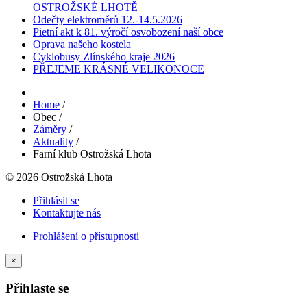
OSTROŽSKÉ LHOTĚ
Odečty elektroměrů 12.-14.5.2026
Pietní akt k 81. výročí osvobození naší obce
Oprava našeho kostela
Cyklobusy Zlínského kraje 2026
PŘEJEME KRÁSNÉ VELIKONOCE
Home
/
Obec
/
Záměry
/
Aktuality
/
Farní klub Ostrožská Lhota
© 2026 Ostrožská Lhota
Přihlásit se
Kontaktujte nás
Prohlášení o přístupnosti
×
Přihlaste se