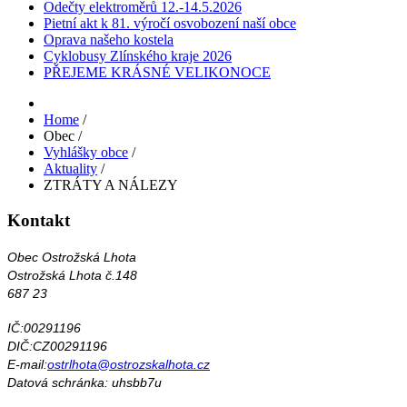
Odečty elektroměrů 12.-14.5.2026
Pietní akt k 81. výročí osvobození naší obce
Oprava našeho kostela
Cyklobusy Zlínského kraje 2026
PŘEJEME KRÁSNÉ VELIKONOCE
Home
/
Obec
/
Vyhlášky obce
/
Aktuality
/
ZTRÁTY A NÁLEZY
Kontakt
Obec Ostrožská Lhota
Ostrožská Lhota č.148
687 23
IČ:00291196
DIČ:CZ00291196
E-mail:
ostrlhota@ostrozskalhota.cz
Datová schránka: uhsbb7u