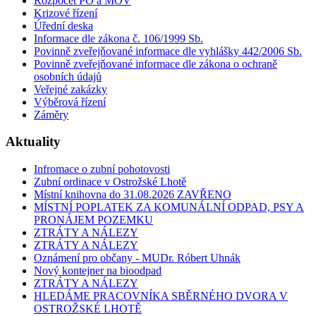
Rozpočet PO a MOV
Krizové řízení
Úřední deska
Informace dle zákona č. 106/1999 Sb.
Povinně zveřejňované informace dle vyhlášky 442/2006 Sb.
Povinně zveřejňované informace dle zákona o ochraně
osobních údajů
Veřejné zakázky
Výběrová řízení
Záměry
Aktuality
Infromace o zubní pohotovosti
Zubní ordinace v Ostrožské Lhotě
Místní knihovna do 31.08.2026 ZAVŘENO
MÍSTNÍ POPLATEK ZA KOMUNÁLNÍ ODPAD, PSY A
PRONÁJEM POZEMKU
ZTRÁTY A NÁLEZY
ZTRÁTY A NÁLEZY
Oznámení pro občany - MUDr. Róbert Uhnák
Nový kontejner na bioodpad
ZTRÁTY A NÁLEZY
HLEDÁME PRACOVNÍKA SBĚRNÉHO DVORA V
OSTROŽSKÉ LHOTĚ