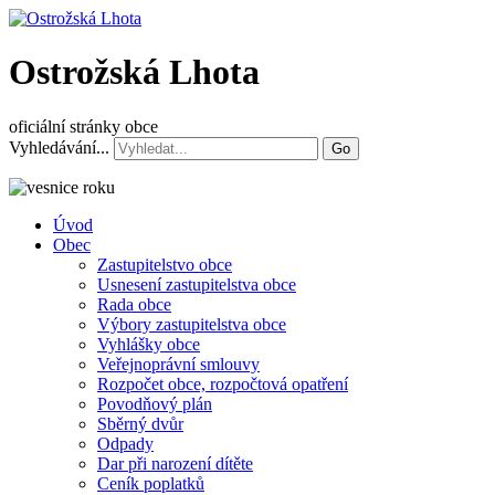
Ostrožská Lhota
oficiální stránky obce
Vyhledávání...
Go
Úvod
Obec
Zastupitelstvo obce
Usnesení zastupitelstva obce
Rada obce
Výbory zastupitelstva obce
Vyhlášky obce
Veřejnoprávní smlouvy
Rozpočet obce, rozpočtová opatření
Povodňový plán
Sběrný dvůr
Odpady
Dar při narození dítěte
Ceník poplatků