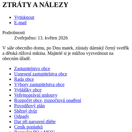
ZTRÁTY A NÁLEZY
Vytisknout
E-mail
Podrobnosti
Zveřejněno: 13. květen 2026
V sále obecního domu, po Dnu matek, zůstaly dámský černý svetřík
a dětská růžová mikina. Majitelé si je můžou vyzvednout na
obecním úřadě.
Zastupitelstvo obce
Usnesení zastupitelstva obce
Rada obce
Výbory zastupitelstva obce
Vyhlášky obce
Veřejnoprávní smlouvy
Rozpočet obce, rozpočtová opatření
Povodňový plán
Sběrný dvůr
Odpady
Dar při narození dítěte
Ceník poplatků