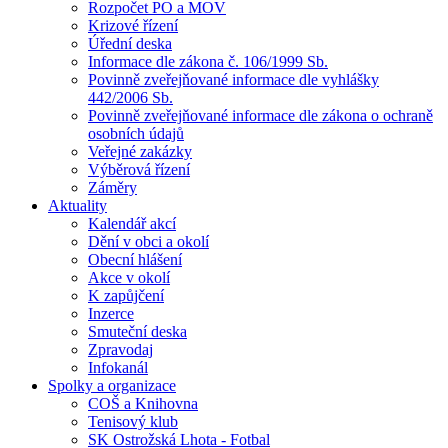
Rozpočet PO a MOV
Krizové řízení
Úřední deska
Informace dle zákona č. 106/1999 Sb.
Povinně zveřejňované informace dle vyhlášky
442/2006 Sb.
Povinně zveřejňované informace dle zákona o ochraně
osobních údajů
Veřejné zakázky
Výběrová řízení
Záměry
Aktuality
Kalendář akcí
Dění v obci a okolí
Obecní hlášení
Akce v okolí
K zapůjčení
Inzerce
Smuteční deska
Zpravodaj
Infokanál
Spolky a organizace
COŠ a Knihovna
Tenisový klub
SK Ostrožská Lhota - Fotbal