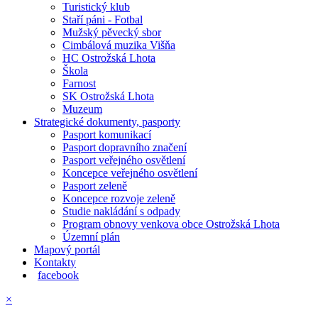
Turistický klub
Staří páni - Fotbal
Mužský pěvecký sbor
Cimbálová muzika Višňa
HC Ostrožská Lhota
Škola
Farnost
SK Ostrožská Lhota
Muzeum
Strategické dokumenty, pasporty
Pasport komunikací
Pasport dopravního značení
Pasport veřejného osvětlení
Koncepce veřejného osvětlení
Pasport zeleně
Koncepce rozvoje zeleně
Studie nakládání s odpady
Program obnovy venkova obce Ostrožská Lhota
Územní plán
Mapový portál
Kontakty
facebook
×