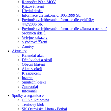
Rozpočet PO a MOV
Krizové řízení
Úřední deska
Informace dle zákona č. 106/1999 Sb.
Povinně zveřejňované informace dle vyhlášky
442/2006 Sb.
Povinně zveřejňované informace dle zákona o ochraně
osobních údajů
Veřejné zakázky
Výběrová řízení
Záměry
Aktuality
Kalendář akcí
Dění v obci a okolí
Obecní hlášení
Akce v okolí
K zapůjčení
Inzerce
Smuteční deska
Zpravodaj
Infokanál
Spolky a organizace
COŠ a Knihovna
Tenisový klub
SK Ostrožská Lhota - Fotbal