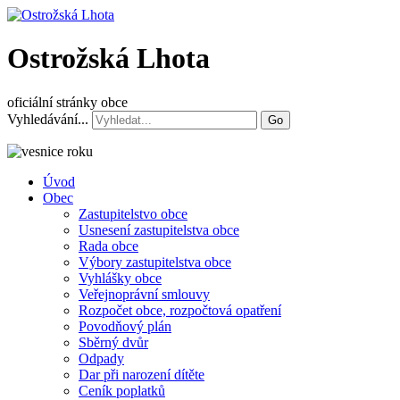
Ostrožská Lhota
oficiální stránky obce
Vyhledávání...
Go
Úvod
Obec
Zastupitelstvo obce
Usnesení zastupitelstva obce
Rada obce
Výbory zastupitelstva obce
Vyhlášky obce
Veřejnoprávní smlouvy
Rozpočet obce, rozpočtová opatření
Povodňový plán
Sběrný dvůr
Odpady
Dar při narození dítěte
Ceník poplatků