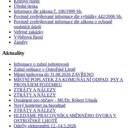
Krizové řízení
Úřední deska
Informace dle zákona č. 106/1999 Sb.
Povinně zveřejňované informace dle vyhlášky 442/2006 Sb.
Povinně zveřejňované informace dle zákona o ochraně
osobních údajů
Veřejné zakázky
Výběrová řízení
Záměry
Aktuality
Infromace o zubní pohotovosti
Zubní ordinace v Ostrožské Lhotě
Místní knihovna do 31.08.2026 ZAVŘENO
MÍSTNÍ POPLATEK ZA KOMUNÁLNÍ ODPAD, PSY A
PRONÁJEM POZEMKU
ZTRÁTY A NÁLEZY
ZTRÁTY A NÁLEZY
Oznámení pro občany - MUDr. Róbert Uhnák
Nový kontejner na bioodpad
ZTRÁTY A NÁLEZY
HLEDÁME PRACOVNÍKA SBĚRNÉHO DVORA V
OSTROŽSKÉ LHOTĚ
Odečty elektroměrů 12.-14.5.2026