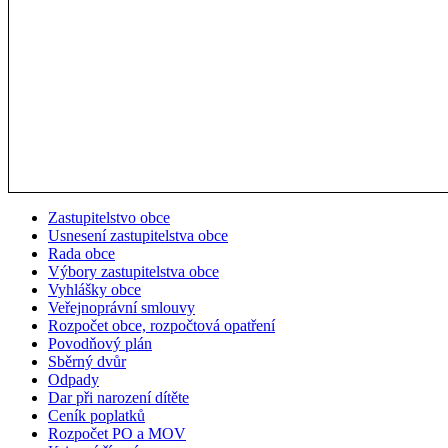
Zastupitelstvo obce
Usnesení zastupitelstva obce
Rada obce
Výbory zastupitelstva obce
Vyhlášky obce
Veřejnoprávní smlouvy
Rozpočet obce, rozpočtová opatření
Povodňový plán
Sběrný dvůr
Odpady
Dar při narození dítěte
Ceník poplatků
Rozpočet PO a MOV