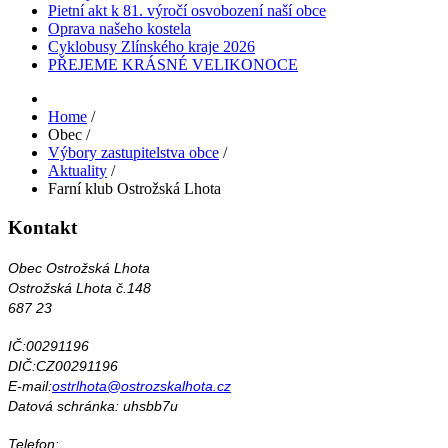
Pietní akt k 81. výročí osvobození naší obce
Oprava našeho kostela
Cyklobusy Zlínského kraje 2026
PŘEJEME KRÁSNÉ VELIKONOCE
Home
/
Obec
/
Výbory zastupitelstva obce
/
Aktuality
/
Farní klub Ostrožská Lhota
Kontakt
Obec Ostrožská Lhota
Ostrožská Lhota č.148
687 23
IČ:00291196
DIČ:CZ00291196
E-mail:
ostrlhota@ostrozskalhota.cz
Datová schránka: uhsbb7u
Telefon: