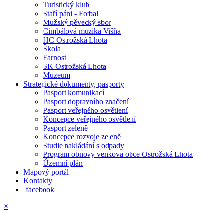
Turistický klub
Staří páni - Fotbal
Mužský pěvecký sbor
Cimbálová muzika Višňa
HC Ostrožská Lhota
Škola
Farnost
SK Ostrožská Lhota
Muzeum
Strategické dokumenty, pasporty
Pasport komunikací
Pasport dopravního značení
Pasport veřejného osvětlení
Koncepce veřejného osvětlení
Pasport zeleně
Koncepce rozvoje zeleně
Studie nakládání s odpady
Program obnovy venkova obce Ostrožská Lhota
Územní plán
Mapový portál
Kontakty
facebook
×