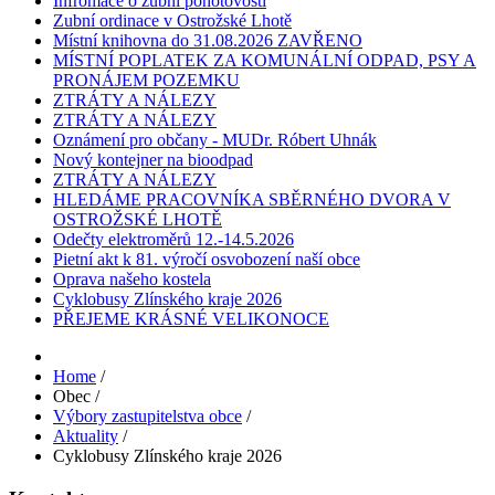
Infromace o zubní pohotovosti
Zubní ordinace v Ostrožské Lhotě
Místní knihovna do 31.08.2026 ZAVŘENO
MÍSTNÍ POPLATEK ZA KOMUNÁLNÍ ODPAD, PSY A
PRONÁJEM POZEMKU
ZTRÁTY A NÁLEZY
ZTRÁTY A NÁLEZY
Oznámení pro občany - MUDr. Róbert Uhnák
Nový kontejner na bioodpad
ZTRÁTY A NÁLEZY
HLEDÁME PRACOVNÍKA SBĚRNÉHO DVORA V
OSTROŽSKÉ LHOTĚ
Odečty elektroměrů 12.-14.5.2026
Pietní akt k 81. výročí osvobození naší obce
Oprava našeho kostela
Cyklobusy Zlínského kraje 2026
PŘEJEME KRÁSNÉ VELIKONOCE
Home
/
Obec
/
Výbory zastupitelstva obce
/
Aktuality
/
Cyklobusy Zlínského kraje 2026