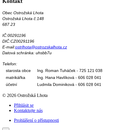
Kontakt
Obec Ostrožská Lhota
Ostrožská Lhota č.148
687 23
IČ:00291196
DIČ:CZ00291196
E-mail:
ostrlhota@ostrozskalhota.cz
Datová schránka: uhsbb7u
Telefon:
starosta obce
Ing. Roman Tuháček - 725 121 038
matrikářka
Ing. Hana Havlíková - 606 028 041
účetní
Ludmila Dominiková - 606 028 041
© 2026 Ostrožská Lhota
Přihlásit se
Kontaktujte nás
Prohlášení o přístupnosti