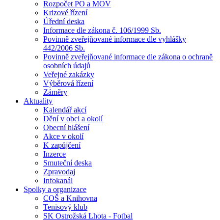
Rozpočet PO a MOV
Krizové řízení
Úřední deska
Informace dle zákona č. 106/1999 Sb.
Povinně zveřejňované informace dle vyhlášky
442/2006 Sb.
Povinně zveřejňované informace dle zákona o ochraně
osobních údajů
Veřejné zakázky
Výběrová řízení
Záměry
Aktuality
Kalendář akcí
Dění v obci a okolí
Obecní hlášení
Akce v okolí
K zapůjčení
Inzerce
Smuteční deska
Zpravodaj
Infokanál
Spolky a organizace
COŠ a Knihovna
Tenisový klub
SK Ostrožská Lhota - Fotbal