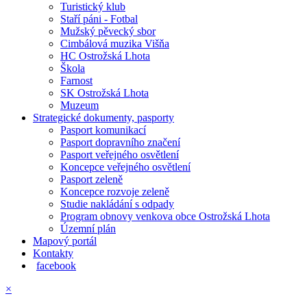
Turistický klub
Staří páni - Fotbal
Mužský pěvecký sbor
Cimbálová muzika Višňa
HC Ostrožská Lhota
Škola
Farnost
SK Ostrožská Lhota
Muzeum
Strategické dokumenty, pasporty
Pasport komunikací
Pasport dopravního značení
Pasport veřejného osvětlení
Koncepce veřejného osvětlení
Pasport zeleně
Koncepce rozvoje zeleně
Studie nakládání s odpady
Program obnovy venkova obce Ostrožská Lhota
Územní plán
Mapový portál
Kontakty
facebook
×