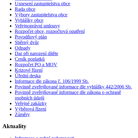
Usnesení zastupitelstva obce
Rada obce
Výbory zastupitelstva obce
Vyhlášky obce
Veřejnoprávní smlouvy
Rozpočet obce, rozpočtová opatření
Povodňový plán
Sběrný dvůr
Odpady
Dar při narození dítěte
Ceník poplatků
Rozpočet PO a MOV
Krizové řízení
Úřední deska
Informace dle zákona č. 106/1999 Sb.
Povinně zveřejňované informace dle vyhlášky 442/2006 Sb.
Povinně zveřejňované informace dle zákona o ochraně
osobních údajů
Veřejné zakázky
Výběrová řízení
Záměry
Aktuality