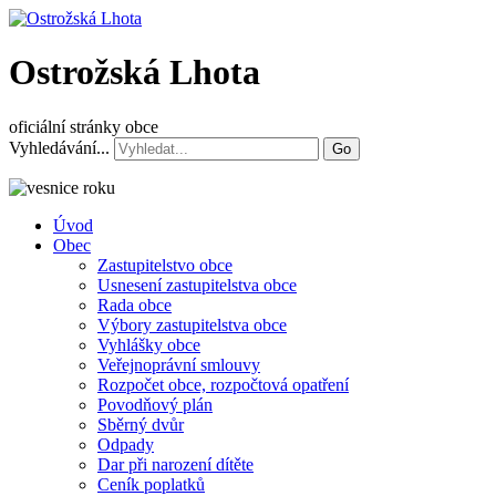
Ostrožská Lhota
oficiální stránky obce
Vyhledávání...
Go
Úvod
Obec
Zastupitelstvo obce
Usnesení zastupitelstva obce
Rada obce
Výbory zastupitelstva obce
Vyhlášky obce
Veřejnoprávní smlouvy
Rozpočet obce, rozpočtová opatření
Povodňový plán
Sběrný dvůr
Odpady
Dar při narození dítěte
Ceník poplatků