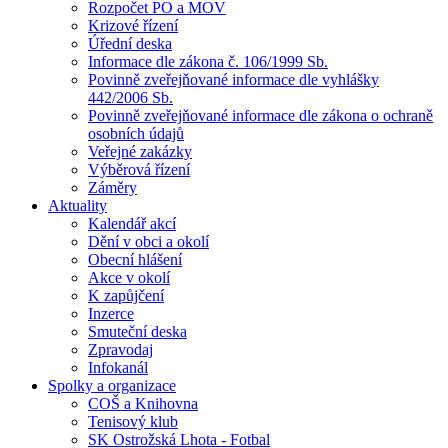
Rozpočet PO a MOV
Krizové řízení
Úřední deska
Informace dle zákona č. 106/1999 Sb.
Povinně zveřejňované informace dle vyhlášky
442/2006 Sb.
Povinně zveřejňované informace dle zákona o ochraně
osobních údajů
Veřejné zakázky
Výběrová řízení
Záměry
Aktuality
Kalendář akcí
Dění v obci a okolí
Obecní hlášení
Akce v okolí
K zapůjčení
Inzerce
Smuteční deska
Zpravodaj
Infokanál
Spolky a organizace
COŠ a Knihovna
Tenisový klub
SK Ostrožská Lhota - Fotbal