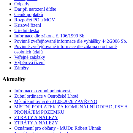
Odpady
Dar při narození dítěte
Ceník poplatků
Rozpočet PO a MOV
Krizové řízení
Úřední deska
Informace dle zákona č. 106/1999 Sb.
Povinně zveřejňované informace dle vyhlášky 442/2006 Sb.
Povinně zveřejňované informace dle zákona o ochraně
osobních údajů
Veřejné zakázky
Výběrová řízení
Záměry
Aktuality
Infromace o zubní pohotovosti
Zubní ordinace v Ostrožské Lhotě
Místní knihovna do 31.08.2026 ZAVŘENO
MÍSTNÍ POPLATEK ZA KOMUNÁLNÍ ODPAD, PSY A
PRONÁJEM POZEMKU
ZTRÁTY A NÁLEZY
ZTRÁTY A NÁLEZY
Oznámení pro občany - MUDr. Róbert Uhnák