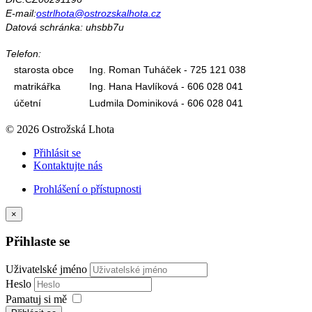
E-mail:
ostrlhota@ostrozskalhota.cz
Datová schránka: uhsbb7u
Telefon:
starosta obce
Ing. Roman Tuháček - 725 121 038
matrikářka
Ing. Hana Havlíková - 606 028 041
účetní
Ludmila Dominiková - 606 028 041
© 2026 Ostrožská Lhota
Přihlásit se
Kontaktujte nás
Prohlášení o přístupnosti
×
Přihlaste se
Uživatelské jméno
Heslo
Pamatuj si mě