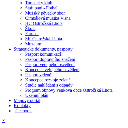
Turistický klub
Staří páni - Fotbal
Mužský pěvecký sbor
Cimbálová muzika Višňa
HC Ostrožská Lhota
Škola
Farnost
SK Ostrožská Lhota
Muzeum
Strategické dokumenty, pasporty
Pasport komunikací
Pasport dopravního značení
Pasport veřejného osvětlení
Koncepce veřejného osvětlení
Pasport zeleně
Koncepce rozvoje zeleně
Studie nakládání s odpady
Program obnovy venkova obce Ostrožská Lhota
Územní plán
Mapový portál
Kontakty
facebook
×