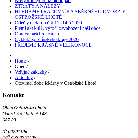
Nový kontejner na bioodpad
ZTRÁTY A NÁLEZY
HLEDÁME PRACOVNÍKA SBĚRNÉHO DVORA V
OSTROŽSKÉ LHOTĚ
Odečty elektroměrů 12.-14.5.2026
Pietní akt k 81. výročí osvobození naší obce
Oprava našeho kostela
Cyklobusy Zlínského kraje 2026
PŘEJEME KRÁSNÉ VELIKONOCE
Home
/
Obec
/
Veřejné zakázky
/
Aktuality
/
Otevírací doba lékárny v Ostrožské Lhotě
Kontakt
Obec Ostrožská Lhota
Ostrožská Lhota č.148
687 23
IČ:00291196
DIČ:CZ00291196