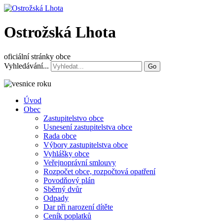
Ostrožská Lhota
oficiální stránky obce
Vyhledávání...
Go
Úvod
Obec
Zastupitelstvo obce
Usnesení zastupitelstva obce
Rada obce
Výbory zastupitelstva obce
Vyhlášky obce
Veřejnoprávní smlouvy
Rozpočet obce, rozpočtová opatření
Povodňový plán
Sběrný dvůr
Odpady
Dar při narození dítěte
Ceník poplatků