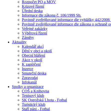
Rozpočet PO a MOV
Krizové řízení
Úřední deska
Informace dle zákona č. 106/1999 Sb.
Povinně zveřejňované informace dle vyhlášky 442/2006 
Povinně zveřejňované informace dle zákona o ochraně o
Veřejné zakázky
Výběrová řízení
Záměry
Aktuality
Kalendář akcí
Dění v obci a okolí
Obecní hlášení
Akce v okolí
K zapůjčení
Inzerce
Smuteční deska
Zpravodaj
Infokanál
Spolky a organizace
COŠ a Knihovna
Tenisový klub
SK Ostrožská Lhota - Fotbal
Turistický klub
Staří páni - Fotbal