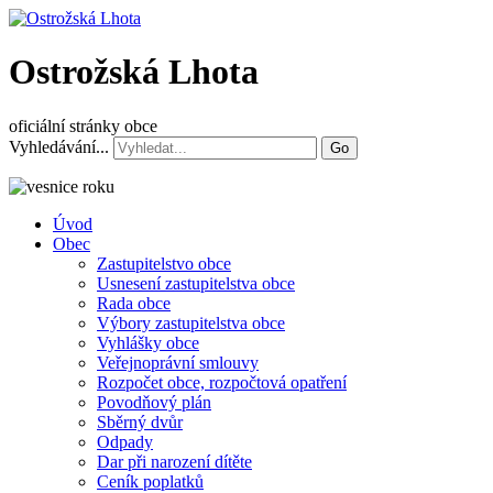
Ostrožská Lhota
oficiální stránky obce
Vyhledávání...
Go
Úvod
Obec
Zastupitelstvo obce
Usnesení zastupitelstva obce
Rada obce
Výbory zastupitelstva obce
Vyhlášky obce
Veřejnoprávní smlouvy
Rozpočet obce, rozpočtová opatření
Povodňový plán
Sběrný dvůr
Odpady
Dar při narození dítěte
Ceník poplatků