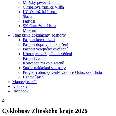
Mužský pěvecký sbor
Cimbálová muzika Višňa
HC Ostrožská Lhota
Škola
Farnost
SK Ostrožská Lhota
Muzeum
Strategické dokumenty, pasporty
Pasport komunikací
Pasport dopravního značení
Pasport veřejného osvětlení
Koncepce veřejného osvětlení
Pasport zeleně
Koncepce rozvoje zeleně
Studie nakládání s odpady
Program obnovy venkova obce Ostrožská Lhota
Územní plán
Mapový portál
Kontakty
facebook
×
Cyklobusy Zlínského kraje 2026