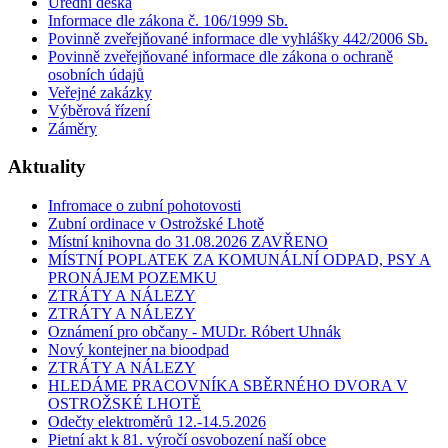
Úřední deska
Informace dle zákona č. 106/1999 Sb.
Povinně zveřejňované informace dle vyhlášky 442/2006 Sb.
Povinně zveřejňované informace dle zákona o ochraně
osobních údajů
Veřejné zakázky
Výběrová řízení
Záměry
Aktuality
Infromace o zubní pohotovosti
Zubní ordinace v Ostrožské Lhotě
Místní knihovna do 31.08.2026 ZAVŘENO
MÍSTNÍ POPLATEK ZA KOMUNÁLNÍ ODPAD, PSY A
PRONÁJEM POZEMKU
ZTRÁTY A NÁLEZY
ZTRÁTY A NÁLEZY
Oznámení pro občany - MUDr. Róbert Uhnák
Nový kontejner na bioodpad
ZTRÁTY A NÁLEZY
HLEDÁME PRACOVNÍKA SBĚRNÉHO DVORA V
OSTROŽSKÉ LHOTĚ
Odečty elektroměrů 12.-14.5.2026
Pietní akt k 81. výročí osvobození naší obce