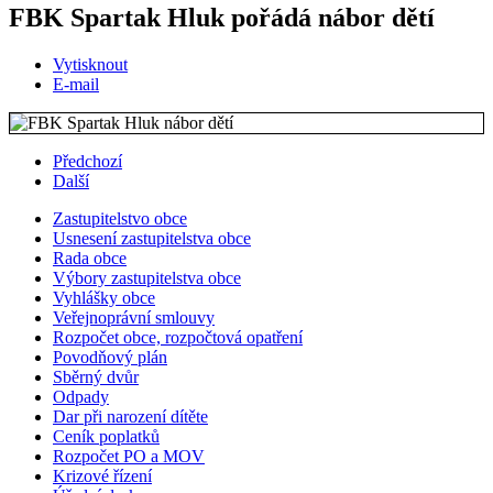
FBK Spartak Hluk pořádá nábor dětí
Vytisknout
E-mail
Předchozí
Další
Zastupitelstvo obce
Usnesení zastupitelstva obce
Rada obce
Výbory zastupitelstva obce
Vyhlášky obce
Veřejnoprávní smlouvy
Rozpočet obce, rozpočtová opatření
Povodňový plán
Sběrný dvůr
Odpady
Dar při narození dítěte
Ceník poplatků
Rozpočet PO a MOV
Krizové řízení