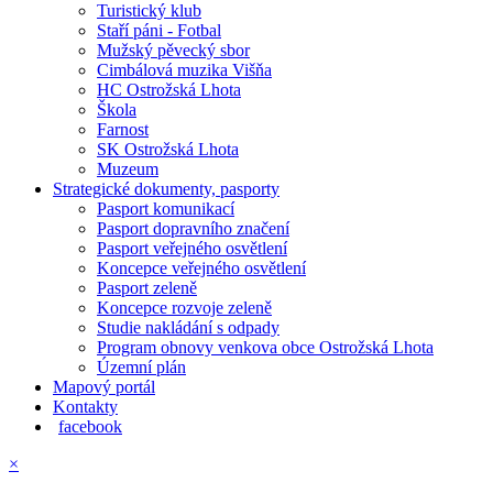
Turistický klub
Staří páni - Fotbal
Mužský pěvecký sbor
Cimbálová muzika Višňa
HC Ostrožská Lhota
Škola
Farnost
SK Ostrožská Lhota
Muzeum
Strategické dokumenty, pasporty
Pasport komunikací
Pasport dopravního značení
Pasport veřejného osvětlení
Koncepce veřejného osvětlení
Pasport zeleně
Koncepce rozvoje zeleně
Studie nakládání s odpady
Program obnovy venkova obce Ostrožská Lhota
Územní plán
Mapový portál
Kontakty
facebook
×