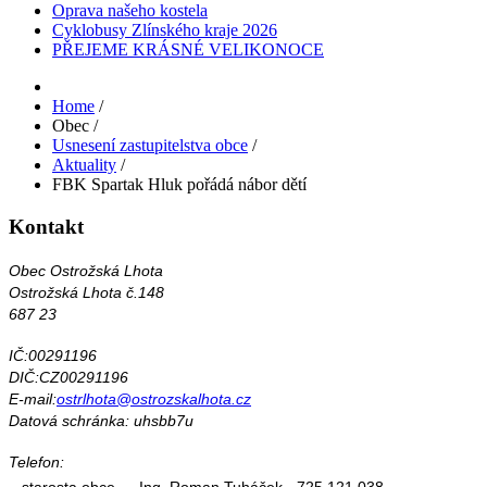
Oprava našeho kostela
Cyklobusy Zlínského kraje 2026
PŘEJEME KRÁSNÉ VELIKONOCE
Home
/
Obec
/
Usnesení zastupitelstva obce
/
Aktuality
/
FBK Spartak Hluk pořádá nábor dětí
Kontakt
Obec Ostrožská Lhota
Ostrožská Lhota č.148
687 23
IČ:00291196
DIČ:CZ00291196
E-mail:
ostrlhota@ostrozskalhota.cz
Datová schránka: uhsbb7u
Telefon:
starosta obce
Ing. Roman Tuháček - 725 121 038