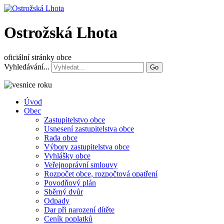
Ostrožská Lhota
oficiální stránky obce
Vyhledávání...
Go
Úvod
Obec
Zastupitelstvo obce
Usnesení zastupitelstva obce
Rada obce
Výbory zastupitelstva obce
Vyhlášky obce
Veřejnoprávní smlouvy
Rozpočet obce, rozpočtová opatření
Povodňový plán
Sběrný dvůr
Odpady
Dar při narození dítěte
Ceník poplatků