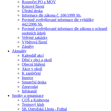
Rozpočet PO a MOV
Krizové řízení
Úřední deska
Informace dle zákona č. 106/1999 Sb.
Povinně zveřejňované informace dle vyhlášky
442/2006 Sb.
Povinně zveřejňované informace dle zákona o ochraně
osobních údajů
Veřejné zakázky
Výběrová řízení
Záměry
Aktuality
Kalendář akcí
Dění v obci a okolí
Obecní hlášení
Akce v okolí
K zapůjčení
Inzerce
Smuteční deska
Zpravodaj
Infokanál
Spolky a organizace
COŠ a Knihovna
Tenisový klub
SK Ostrožská Lhota - Fotbal