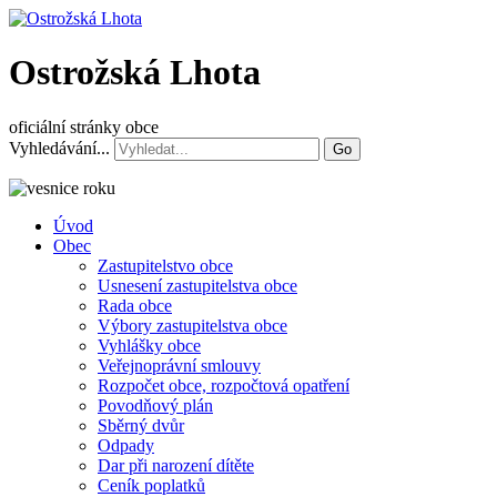
Ostrožská Lhota
oficiální stránky obce
Vyhledávání...
Go
Úvod
Obec
Zastupitelstvo obce
Usnesení zastupitelstva obce
Rada obce
Výbory zastupitelstva obce
Vyhlášky obce
Veřejnoprávní smlouvy
Rozpočet obce, rozpočtová opatření
Povodňový plán
Sběrný dvůr
Odpady
Dar při narození dítěte
Ceník poplatků