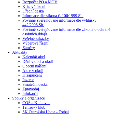
Rozpočet PO a MOV
Krizové řízení
Úřední deska
Informace dle zákona č. 106/1999 Sb.
Povinně zveřejňované informace dle vyhlášky
442/2006 Sb.
Povinně zveřejňované informace dle zákona o ochraně
osobních údajů
Veřejné zakázky
Výběrová řízení
Záměry
Aktuality
Kalendář akcí
Dění v obci a okolí
Obecní hlášení
Akce v okolí
K zapůjčení
Inzerce
Smuteční deska
Zpravodaj
Infokanál
Spolky a organizace
COŠ a Knihovna
Tenisový klub
SK Ostrožská Lhota - Fotbal