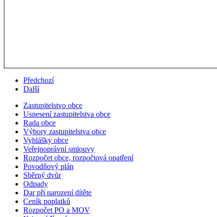
Předchozí
Další
Zastupitelstvo obce
Usnesení zastupitelstva obce
Rada obce
Výbory zastupitelstva obce
Vyhlášky obce
Veřejnoprávní smlouvy
Rozpočet obce, rozpočtová opatření
Povodňový plán
Sběrný dvůr
Odpady
Dar při narození dítěte
Ceník poplatků
Rozpočet PO a MOV