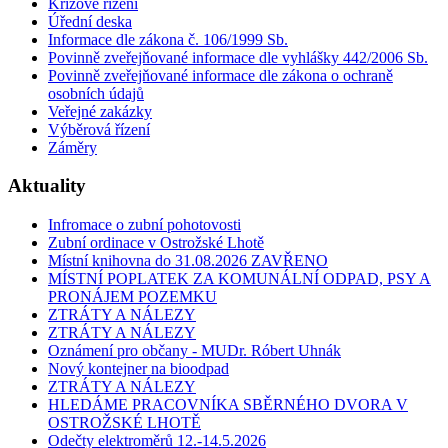
Krizové řízení
Úřední deska
Informace dle zákona č. 106/1999 Sb.
Povinně zveřejňované informace dle vyhlášky 442/2006 Sb.
Povinně zveřejňované informace dle zákona o ochraně
osobních údajů
Veřejné zakázky
Výběrová řízení
Záměry
Aktuality
Infromace o zubní pohotovosti
Zubní ordinace v Ostrožské Lhotě
Místní knihovna do 31.08.2026 ZAVŘENO
MÍSTNÍ POPLATEK ZA KOMUNÁLNÍ ODPAD, PSY A
PRONÁJEM POZEMKU
ZTRÁTY A NÁLEZY
ZTRÁTY A NÁLEZY
Oznámení pro občany - MUDr. Róbert Uhnák
Nový kontejner na bioodpad
ZTRÁTY A NÁLEZY
HLEDÁME PRACOVNÍKA SBĚRNÉHO DVORA V
OSTROŽSKÉ LHOTĚ
Odečty elektroměrů 12.-14.5.2026