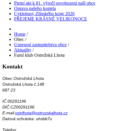
Pietní akt k 81. výročí osvobození naší obce
Oprava našeho kostela
Cyklobusy Zlínského kraje 2026
PŘEJEME KRÁSNÉ VELIKONOCE
Home
/
Obec
/
Usnesení zastupitelstva obce
/
Aktuality
/
Farní klub Ostrožská Lhota
Kontakt
Obec Ostrožská Lhota
Ostrožská Lhota č.148
687 23
IČ:00291196
DIČ:CZ00291196
E-mail:
ostrlhota@ostrozskalhota.cz
Datová schránka: uhsbb7u
Telefon: