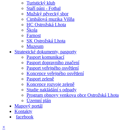
Turistický klub
Staří páni - Fotbal
Mužský pěvecký sbor
Cimbálová muzika Višňa
HC Ostrožská Lhota
Škola
Farnost
SK Ostrožská Lhota
Muzeum
Strategické dokumenty, pasporty
Pasport komunikací
Pasport dopravního značení
Pasport veřejného osvětlení
Koncepce veřejného osvětlení
Pasport zeleně
Koncepce rozvoje zeleně
Studie nakládání s odpady
Program obnovy venkova obce Ostrožská Lhota
Územní plán
Mapový portál
Kontakty
facebook
×