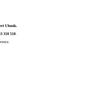
ert Uhnák
.
603 318 510
.
rvence.