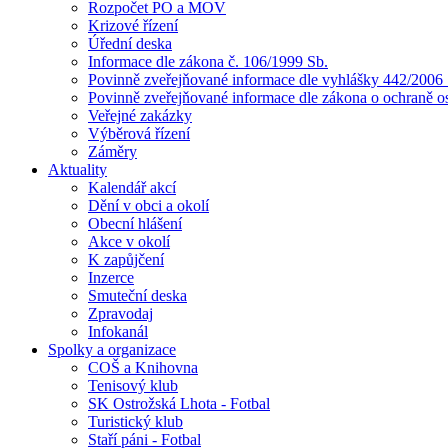
Rozpočet PO a MOV
Krizové řízení
Úřední deska
Informace dle zákona č. 106/1999 Sb.
Povinně zveřejňované informace dle vyhlášky 442/2006 
Povinně zveřejňované informace dle zákona o ochraně o
Veřejné zakázky
Výběrová řízení
Záměry
Aktuality
Kalendář akcí
Dění v obci a okolí
Obecní hlášení
Akce v okolí
K zapůjčení
Inzerce
Smuteční deska
Zpravodaj
Infokanál
Spolky a organizace
COŠ a Knihovna
Tenisový klub
SK Ostrožská Lhota - Fotbal
Turistický klub
Staří páni - Fotbal