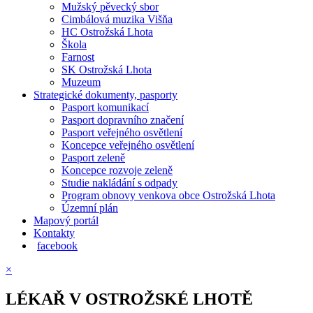
Mužský pěvecký sbor
Cimbálová muzika Višňa
HC Ostrožská Lhota
Škola
Farnost
SK Ostrožská Lhota
Muzeum
Strategické dokumenty, pasporty
Pasport komunikací
Pasport dopravního značení
Pasport veřejného osvětlení
Koncepce veřejného osvětlení
Pasport zeleně
Koncepce rozvoje zeleně
Studie nakládání s odpady
Program obnovy venkova obce Ostrožská Lhota
Územní plán
Mapový portál
Kontakty
facebook
×
LÉKAŘ V OSTROŽSKÉ LHOTĚ