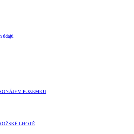
h údajů
 PRONÁJEM POZEMKU
ROŽSKÉ LHOTĚ