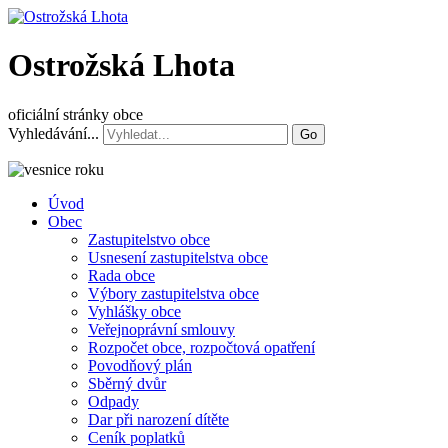
Ostrožská Lhota
oficiální stránky obce
Vyhledávání...
Go
Úvod
Obec
Zastupitelstvo obce
Usnesení zastupitelstva obce
Rada obce
Výbory zastupitelstva obce
Vyhlášky obce
Veřejnoprávní smlouvy
Rozpočet obce, rozpočtová opatření
Povodňový plán
Sběrný dvůr
Odpady
Dar při narození dítěte
Ceník poplatků