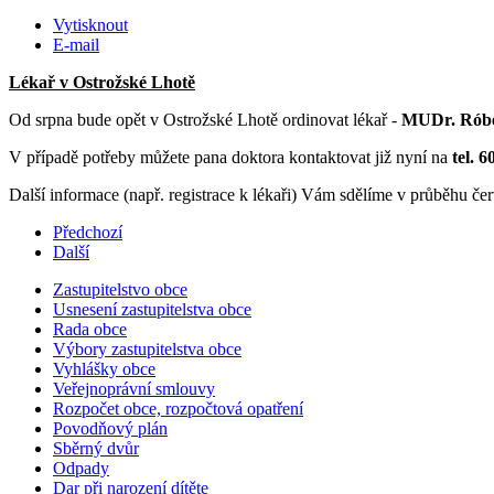
Vytisknout
E-mail
Lékař v Ostrožské Lhotě
Od srpna bude opět v Ostrožské Lhotě ordinovat lékař -
MUDr. Rób
V případě potřeby můžete pana doktora kontaktovat již nyní na
tel. 
Další informace (např. registrace k lékaři) Vám sdělíme v průběhu če
Předchozí
Další
Zastupitelstvo obce
Usnesení zastupitelstva obce
Rada obce
Výbory zastupitelstva obce
Vyhlášky obce
Veřejnoprávní smlouvy
Rozpočet obce, rozpočtová opatření
Povodňový plán
Sběrný dvůr
Odpady
Dar při narození dítěte