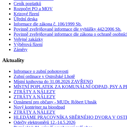
Ceník poplatků
Rozpočet PO a MOV
Krizové řízení
Úřední deska
Informace dle zákona č. 106/1999 Sb.
Povinně zveřejňované informace dle vyhlášky 442/2006 Sb.
Povinně zveřejňované informace dle zákona o ochraně osobníc
Veřejné zakázky
Výběrová řízení
Záměry
Aktuality
Infromace o zubní pohotovosti
Zubní ordinace v Ostrožské Lhotě
Místní knihovna do 31.08.2026 ZAVŘENO
MÍSTNÍ POPLATEK ZA KOMUNÁLNÍ ODPAD, PSY A
ZTRÁTY A NÁLEZY
ZTRÁTY A NÁLEZY
Oznámení pro občany - MUDr. Róbert Uhnák
Nový kontejner na bioodpad
ZTRÁTY A NÁLEZY
HLEDÁME PRACOVNÍKA SBĚRNÉHO DVORA V OST
Odečty elektroměrů 12.-14.5.2026