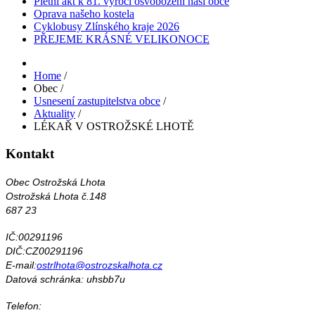
Pietní akt k 81. výročí osvobození naší obce
Oprava našeho kostela
Cyklobusy Zlínského kraje 2026
PŘEJEME KRÁSNÉ VELIKONOCE
Home
/
Obec
/
Usnesení zastupitelstva obce
/
Aktuality
/
LÉKAŘ V OSTROŽSKÉ LHOTĚ
Kontakt
Obec Ostrožská Lhota
Ostrožská Lhota č.148
687 23
IČ:00291196
DIČ:CZ00291196
E-mail:
ostrlhota@ostrozskalhota.cz
Datová schránka: uhsbb7u
Telefon: