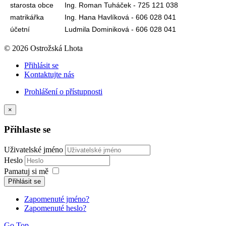
starosta obce
Ing. Roman Tuháček - 725 121 038
matrikářka
Ing. Hana Havlíková - 606 028 041
účetní
Ludmila Dominiková - 606 028 041
© 2026 Ostrožská Lhota
Přihlásit se
Kontaktujte nás
Prohlášení o přístupnosti
×
Přihlaste se
Uživatelské jméno
Heslo
Pamatuj si mě
Přihlásit se
Zapomenuté jméno?
Zapomenuté heslo?
Go Top