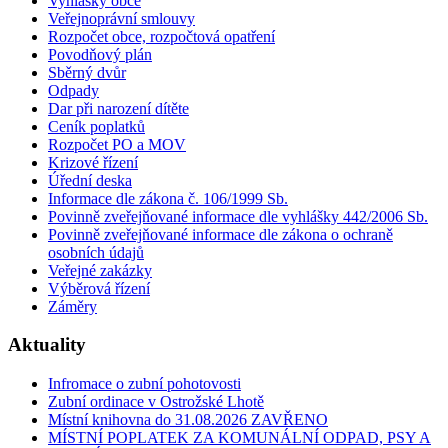
Vyhlášky obce
Veřejnoprávní smlouvy
Rozpočet obce, rozpočtová opatření
Povodňový plán
Sběrný dvůr
Odpady
Dar při narození dítěte
Ceník poplatků
Rozpočet PO a MOV
Krizové řízení
Úřední deska
Informace dle zákona č. 106/1999 Sb.
Povinně zveřejňované informace dle vyhlášky 442/2006 Sb.
Povinně zveřejňované informace dle zákona o ochraně
osobních údajů
Veřejné zakázky
Výběrová řízení
Záměry
Aktuality
Infromace o zubní pohotovosti
Zubní ordinace v Ostrožské Lhotě
Místní knihovna do 31.08.2026 ZAVŘENO
MÍSTNÍ POPLATEK ZA KOMUNÁLNÍ ODPAD, PSY A