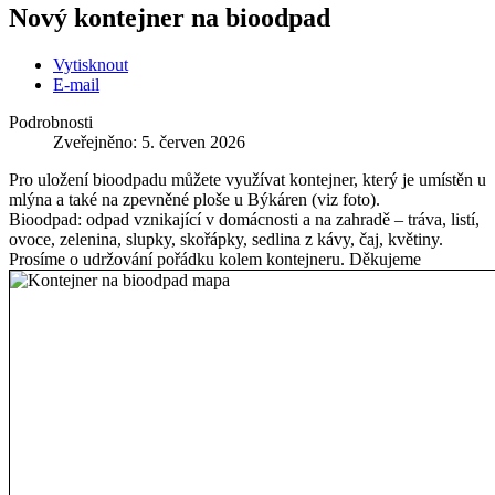
Nový kontejner na bioodpad
Vytisknout
E-mail
Podrobnosti
Zveřejněno: 5. červen 2026
Pro uložení bioodpadu můžete využívat kontejner, který je umístěn u
mlýna a také na zpevněné ploše u Býkáren (viz foto).
Bioodpad: odpad vznikající v domácnosti a na zahradě – tráva, listí,
ovoce, zelenina, slupky, skořápky, sedlina z kávy, čaj, květiny.
Prosíme o udržování pořádku kolem kontejneru. Děkujeme