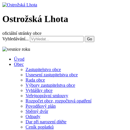
Ostrožská Lhota
oficiální stránky obce
Vyhledávání...
Go
Úvod
Obec
Zastupitelstvo obce
Usnesení zastupitelstva obce
Rada obce
Výbory zastupitelstva obce
Vyhlášky obce
Veřejnoprávní smlouvy
Rozpočet obce, rozpočtová opatření
Povodňový plán
Sběrný dvůr
Odpady
Dar při narození dítěte
Ceník poplatků