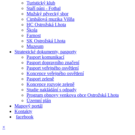
Turistický klub
Staří páni - Fotbal
Mužský pěvecký sbor
Cimbálová muzika Višňa
HC Ostrožská Lhota
Škola
Farnost
SK Ostrožská Lhota
Muzeum
Strategické dokumenty, pasporty
Pasport komunikací
Pasport dopravního značení
Pasport veřejného osvětlení
Koncepce veřejného osvětlení
Pasport zeleně
Koncepce rozvoje zeleně
Studie nakládání s odpady
Program obnovy venkova obce Ostrožská Lhota
Územní plán
Mapový portál
Kontakty
facebook
×