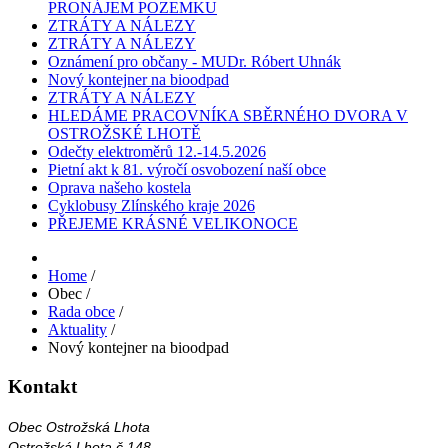
PRONÁJEM POZEMKU
ZTRÁTY A NÁLEZY
ZTRÁTY A NÁLEZY
Oznámení pro občany - MUDr. Róbert Uhnák
Nový kontejner na bioodpad
ZTRÁTY A NÁLEZY
HLEDÁME PRACOVNÍKA SBĚRNÉHO DVORA V
OSTROŽSKÉ LHOTĚ
Odečty elektroměrů 12.-14.5.2026
Pietní akt k 81. výročí osvobození naší obce
Oprava našeho kostela
Cyklobusy Zlínského kraje 2026
PŘEJEME KRÁSNÉ VELIKONOCE
Home
/
Obec
/
Rada obce
/
Aktuality
/
Nový kontejner na bioodpad
Kontakt
Obec Ostrožská Lhota
Ostrožská Lhota č.148