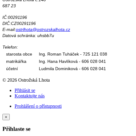
687 23
IČ:00291196
DIČ:CZ00291196
E-mail:
ostrlhota@ostrozskalhota.cz
Datová schránka: uhsbb7u
Telefon:
starosta obce
Ing. Roman Tuháček - 725 121 038
matrikářka
Ing. Hana Havlíková - 606 028 041
účetní
Ludmila Dominiková - 606 028 041
© 2026 Ostrožská Lhota
Přihlásit se
Kontaktujte nás
Prohlášení o přístupnosti
×
Přihlaste se