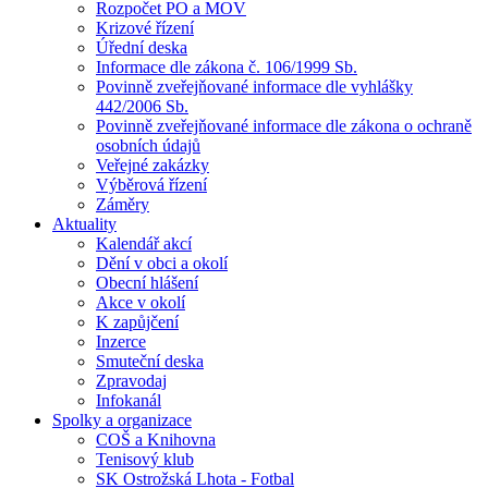
Rozpočet PO a MOV
Krizové řízení
Úřední deska
Informace dle zákona č. 106/1999 Sb.
Povinně zveřejňované informace dle vyhlášky
442/2006 Sb.
Povinně zveřejňované informace dle zákona o ochraně
osobních údajů
Veřejné zakázky
Výběrová řízení
Záměry
Aktuality
Kalendář akcí
Dění v obci a okolí
Obecní hlášení
Akce v okolí
K zapůjčení
Inzerce
Smuteční deska
Zpravodaj
Infokanál
Spolky a organizace
COŠ a Knihovna
Tenisový klub
SK Ostrožská Lhota - Fotbal