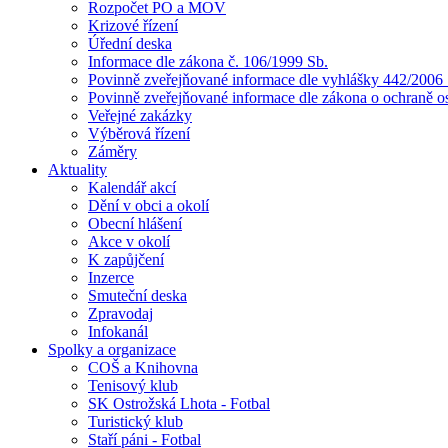
Rozpočet PO a MOV
Krizové řízení
Úřední deska
Informace dle zákona č. 106/1999 Sb.
Povinně zveřejňované informace dle vyhlášky 442/2006 
Povinně zveřejňované informace dle zákona o ochraně o
Veřejné zakázky
Výběrová řízení
Záměry
Aktuality
Kalendář akcí
Dění v obci a okolí
Obecní hlášení
Akce v okolí
K zapůjčení
Inzerce
Smuteční deska
Zpravodaj
Infokanál
Spolky a organizace
COŠ a Knihovna
Tenisový klub
SK Ostrožská Lhota - Fotbal
Turistický klub
Staří páni - Fotbal