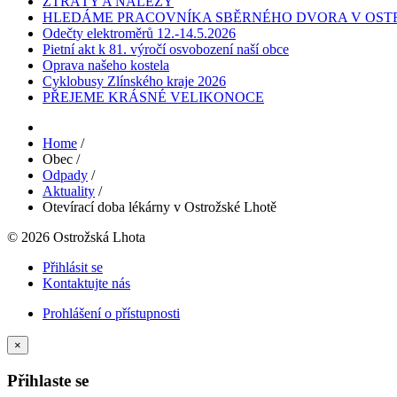
ZTRÁTY A NÁLEZY
HLEDÁME PRACOVNÍKA SBĚRNÉHO DVORA V OST
Odečty elektroměrů 12.-14.5.2026
Pietní akt k 81. výročí osvobození naší obce
Oprava našeho kostela
Cyklobusy Zlínského kraje 2026
PŘEJEME KRÁSNÉ VELIKONOCE
Home
/
Obec
/
Odpady
/
Aktuality
/
Otevírací doba lékárny v Ostrožské Lhotě
© 2026 Ostrožská Lhota
Přihlásit se
Kontaktujte nás
Prohlášení o přístupnosti
×
Přihlaste se