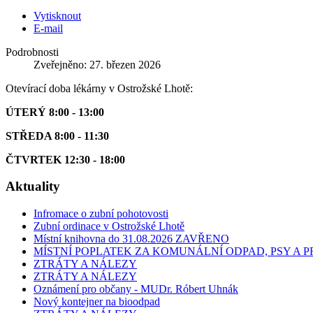
Vytisknout
E-mail
Podrobnosti
Zveřejněno: 27. březen 2026
Otevírací doba lékárny v Ostrožské Lhotě:
ÚTERÝ 8:00 - 13:00
STŘEDA 8:00 - 11:30
ČTVRTEK 12:30 - 18:00
Aktuality
Infromace o zubní pohotovosti
Zubní ordinace v Ostrožské Lhotě
Místní knihovna do 31.08.2026 ZAVŘENO
MÍSTNÍ POPLATEK ZA KOMUNÁLNÍ ODPAD, PSY A
ZTRÁTY A NÁLEZY
ZTRÁTY A NÁLEZY
Oznámení pro občany - MUDr. Róbert Uhnák
Nový kontejner na bioodpad