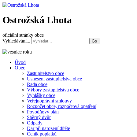
Ostrožská Lhota
oficiální stránky obce
Vyhledávání...
Go
Úvod
Obec
Zastupitelstvo obce
Usnesení zastupitelstva obce
Rada obce
Výbory zastupitelstva obce
Vyhlášky obce
Veřejnoprávní smlouvy
Rozpočet obce, rozpočtová opatření
Povodňový plán
Sběrný dvůr
Odpady
Dar při narození dítěte
Ceník poplatků