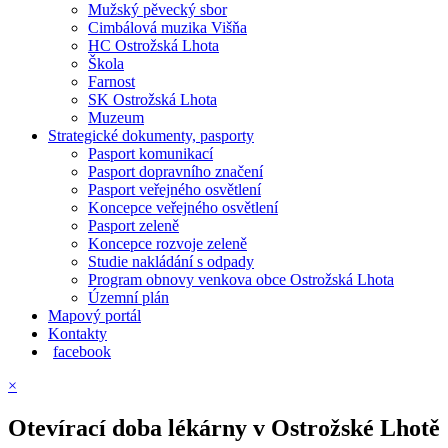
Mužský pěvecký sbor
Cimbálová muzika Višňa
HC Ostrožská Lhota
Škola
Farnost
SK Ostrožská Lhota
Muzeum
Strategické dokumenty, pasporty
Pasport komunikací
Pasport dopravního značení
Pasport veřejného osvětlení
Koncepce veřejného osvětlení
Pasport zeleně
Koncepce rozvoje zeleně
Studie nakládání s odpady
Program obnovy venkova obce Ostrožská Lhota
Územní plán
Mapový portál
Kontakty
facebook
×
Otevírací doba lékárny v Ostrožské Lhotě