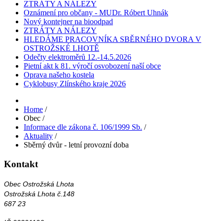
ZTRÁTY A NÁLEZY
Oznámení pro občany - MUDr. Róbert Uhnák
Nový kontejner na bioodpad
ZTRÁTY A NÁLEZY
HLEDÁME PRACOVNÍKA SBĚRNÉHO DVORA V
OSTROŽSKÉ LHOTĚ
Odečty elektroměrů 12.-14.5.2026
Pietní akt k 81. výročí osvobození naší obce
Oprava našeho kostela
Cyklobusy Zlínského kraje 2026
Home
/
Obec
/
Informace dle zákona č. 106/1999 Sb.
/
Aktuality
/
Sběrný dvůr - letní provozní doba
Kontakt
Obec Ostrožská Lhota
Ostrožská Lhota č.148
687 23