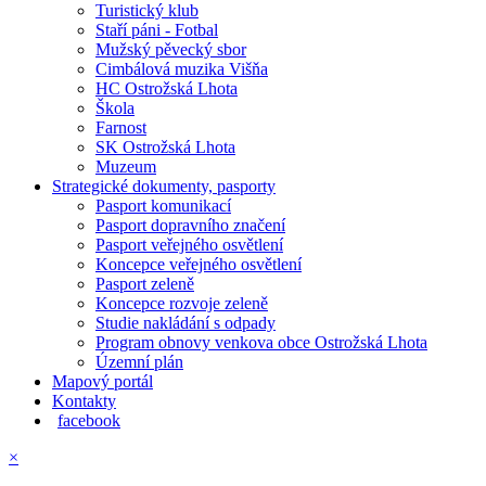
Turistický klub
Staří páni - Fotbal
Mužský pěvecký sbor
Cimbálová muzika Višňa
HC Ostrožská Lhota
Škola
Farnost
SK Ostrožská Lhota
Muzeum
Strategické dokumenty, pasporty
Pasport komunikací
Pasport dopravního značení
Pasport veřejného osvětlení
Koncepce veřejného osvětlení
Pasport zeleně
Koncepce rozvoje zeleně
Studie nakládání s odpady
Program obnovy venkova obce Ostrožská Lhota
Územní plán
Mapový portál
Kontakty
facebook
×