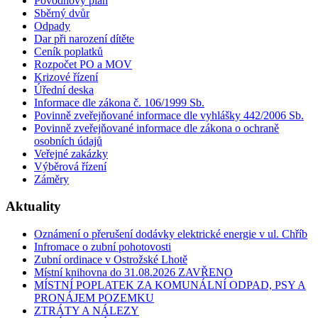
Povodňový plán
Sběrný dvůr
Odpady
Dar při narození dítěte
Ceník poplatků
Rozpočet PO a MOV
Krizové řízení
Úřední deska
Informace dle zákona č. 106/1999 Sb.
Povinně zveřejňované informace dle vyhlášky 442/2006 Sb.
Povinně zveřejňované informace dle zákona o ochraně
osobních údajů
Veřejné zakázky
Výběrová řízení
Záměry
Aktuality
Oznámení o přerušení dodávky elektrické energie v ul. Chříb
Infromace o zubní pohotovosti
Zubní ordinace v Ostrožské Lhotě
Místní knihovna do 31.08.2026 ZAVŘENO
MÍSTNÍ POPLATEK ZA KOMUNÁLNÍ ODPAD, PSY A
PRONÁJEM POZEMKU
ZTRÁTY A NÁLEZY