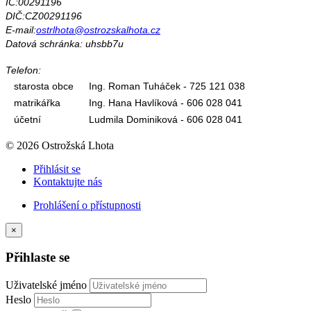
IČ:00291196
DIČ:CZ00291196
E-mail:
ostrlhota@ostrozskalhota.cz
Datová schránka: uhsbb7u
Telefon:
starosta obce
Ing. Roman Tuháček - 725 121 038
matrikářka
Ing. Hana Havlíková - 606 028 041
účetní
Ludmila Dominiková - 606 028 041
© 2026 Ostrožská Lhota
Přihlásit se
Kontaktujte nás
Prohlášení o přístupnosti
×
Přihlaste se
Uživatelské jméno
Heslo