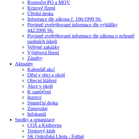
Rozpočet PO a MOV
Krizové řízení
Úřední deska
Informace dle zákona č. 106/1999 Sb.
Povinně zveřejňované informace dle vyhlášky
442/2006 Sb.
Povinně zveřejňované informace dle zákona o ochraně
osobních údajů
Veřejné zakázky
Výběrová řízení
Záměry
Aktuality
Kalendář akcí
Dění v obci a okolí
Obecní hlášení
Akce v okolí
K zapůjčení
Inzerce
Smuteční deska
Zpravodaj
Infokanál
Spolky a organizace
COŠ a Knihovna
Tenisový klub
SK Ostrožská Lhota - Fotbal